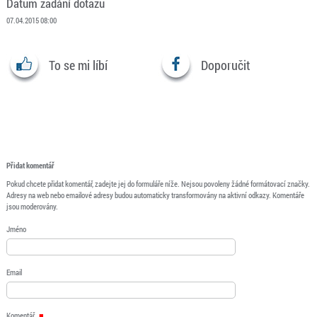
Datum zadání dotazu
07.04.2015 08:00
To se mi líbí
Doporučit
Přidat komentář
Pokud chcete přidat komentář, zadejte jej do formuláře níže. Nejsou povoleny žádné formátovací značky.
Adresy na web nebo emailové adresy budou automaticky transformovány na aktivní odkazy. Komentáře
jsou moderovány.
Jméno
Email
Komentář