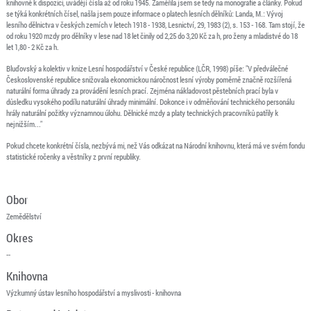
knihovně k dispozici, uvádějí čísla až od roku 1945. Zaměřila jsem se tedy na monografie a články. Pokud
se týká konkrétních čísel, našla jsem pouze informace o platech lesních dělníků: Landa, M.: Vývoj
lesního dělnictva v českých zemích v letech 1918 - 1938, Lesnictví, 29, 1983 (2), s. 153 - 168. Tam stojí, že
od roku 1920 mzdy pro dělníky v lese nad 18 let činily od 2,25 do 3,20 Kč za h, pro ženy a mladistvé do 18
let 1,80 - 2 Kč za h.
Bluďovský a kolektiv v knize Lesní hospodářství v České republice (LČR, 1998) píše: "V předválečné
Československé republice snižovala ekonomickou náročnost lesní výroby poměrně značně rozšířená
naturální forma úhrady za provádění lesních prací. Zejména nákladovost pěstebních prací byla v
důsledku vysokého podílu naturální úhrady minimální. Dokonce i v odměňování technického personálu
hrály naturální požitky významnou úlohu. Dělnické mzdy a platy technických pracovníků patřily k
nejnižším..."
Pokud chcete konkrétní čísla, nezbývá mi, než Vás odkázat na Národní knihovnu, která má ve svém fondu
statistické ročenky a věstníky z první republiky.
Obor
Zemědělství
Okres
--
Knihovna
Výzkumný ústav lesního hospodářství a myslivosti - knihovna