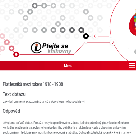
Menu
Plat lesníků mezi rokem 1918 - 1938
Text dotazu
Jaký byl průměrný plat zaměstnanců v oboru lesního hospodářství
Odpověď
děkujeme za Váš dotaz. Protože nebylo specifikováno, zda se jedná o průměrný plat v lesnictví nebo o
konkrétní plat lesmistra, polesného nebo lesního dělníka (a v jakém lese - zda v obecním, církevním,
soukromém), hledala jsem v naší knihovně obecné statistiky. Bohužel statistické ročenky, které máme v