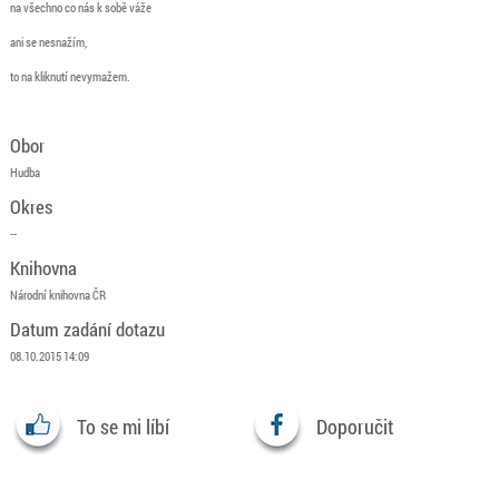
na všechno co nás k sobě váže
ani se nesnažím,
to na kliknutí nevymažem.
Obor
Hudba
Okres
--
Knihovna
Národní knihovna ČR
Datum zadání dotazu
08.10.2015 14:09
To se mi líbí
Doporučit