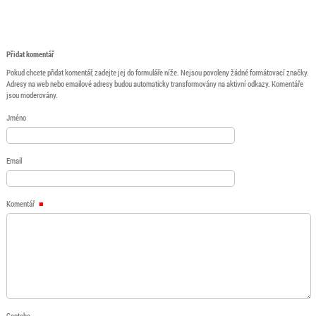
Přidat komentář
Pokud chcete přidat komentář, zadejte jej do formuláře níže. Nejsou povoleny žádné formátovací značky.
Adresy na web nebo emailové adresy budou automaticky transformovány na aktivní odkazy. Komentáře
jsou moderovány.
Jméno
Email
Komentář
Captcha