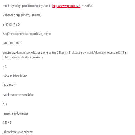
mohla by to být písnička skupiny Pranic
http://www.pranic.cz/
,
viz níže?
Vyhnaní z ráje (Ondřej Halama)
e H7 C H7 e D
Stojíme spoutaní samotou beze jména
G D C D G D G D
smutní a zklamaní jak když se zavře scéna G D ami H7 jak z ráje vyhnaní Adam a jeho žena e C H7 e
jablka poznání do dlaní položená
e C
Jó to se lehce řekne
H7 e D e D
rychle zapomenu na tebe
e D
jenže se srdce lekne
C D H7
jak tohleto slovo zazebe