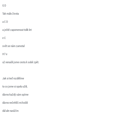
G D
Tak málo života
a C D
a ještě zapomenout tolik let
e C
svět se nám zamotal
H7 e
už nenašli jsme cestu k sobě zpět.
Jak si teď rozdělíme
to co jsme si spolu užili,
dávno každý sám spíme
dávno nežehlíš mi košili
dál ale narážím