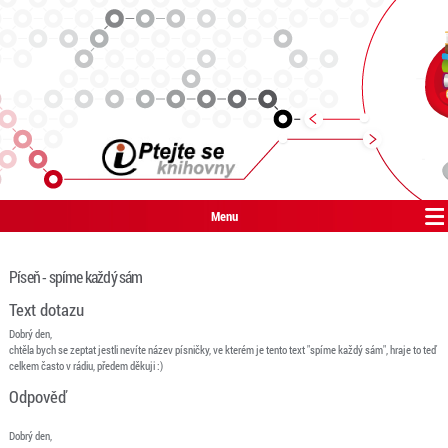
Menu
Píseň - spíme každý sám
Text dotazu
Dobrý den,
chtěla bych se zeptat jestli nevíte název písničky, ve kterém je tento text "spíme každý sám", hraje to teď
celkem často v rádiu, předem děkuji :)
Odpověď
Dobrý den,