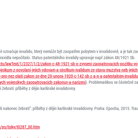
ě označuje invalidu, který nemůže být zaopatřen pobytem v invalidovně, a je tak za
ravidla nepočítalo. Status patentálního invalidy upravuje např zákon 48/1921 Sb.
cts/lawText/1/2327/1/2/zakon-c-48-1921-sb-o-zvyseni-zaopatrovacich-pozitku-v
jnikum-z-povolani-jejich-vdovam-a-sirotkum-ivalidum-ze-stavu-muzstva-neb-jejich
-pro-nez-plati-zakon-ze-dne-20-unora-1920-c-142-sb-z-a-n-a-patentalnim-invalid
ych-vojenskych-zaopatrovacich-zakonuv-a-narizeni
). Problematikou se částečně z
brati: příběhy z dějin karlínské invalidovny.
nakonec žebrati": příběhy z dějin karlínské Invalidovny. Praha: Epocha, 2015. Tra
/ps/tisky/t0287_00.htm