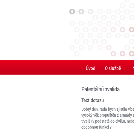
Úvod
O službě
Patentální invalida
Text dotazu
Dobrý den, ráda bych zjistila víc
vysoký věk propuštěn z armády a 
trvalé (v podstatě do civilu), ne
obdobnou funkci ?