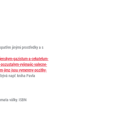
opatřen jinými prostředky a s
ojenskym-gazistum-a-cekatelum-
-pozustalym-vyjimajic-valecne-
um-jimz-jsou-vymereny-pozitky-
abývá např. kniha Pavla
umata války. ISBN