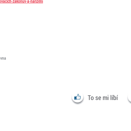
ovacich-zakonuv-a-narizeni
ovna
To se mi líbí