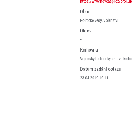
https://www.noveaspi.cz/pro[…]r
Obor
Politické vědy. Vojenství
Okres
--
Knihovna
Vojenský historický ústav - knih
Datum zadání dotazu
23.04.2019 16:11