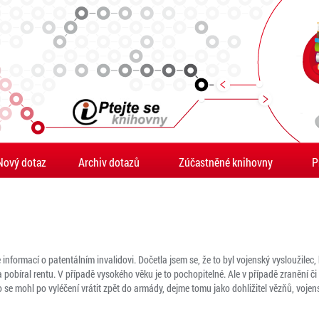
Nový dotaz
Archiv dotazů
Zúčastněné knihovny
P
e informací o patentálním invalidovi. Dočetla jsem se, že to byl vojenský vysloužilec,
pobíral rentu. V případě vysokého věku je to pochopitelné. Ale v případě zranění či
bo se mohl po vyléčení vrátit zpět do armády, dejme tomu jako dohližitel vězňů, voje