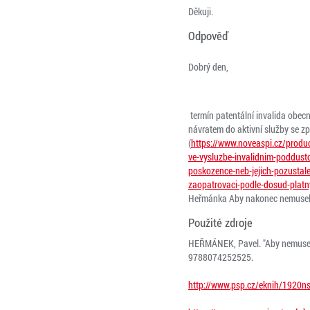
Děkuji.
Odpověď
Dobrý den,
termín patentální invalida obecn
návratem do aktivní služby se zp
(
https://www.noveaspi.cz/produ
ve-vysluzbe-invalidnim-poddusto
poskozence-neb-jejich-pozustale
zaopatrovaci-podle-dosud-platn
Heřmánka Aby nakonec nemuseli že
Použité zdroje
HEŘMÁNEK, Pavel. "Aby nemuseli 
9788074252525.
http://www.psp.cz/eknih/1920ns