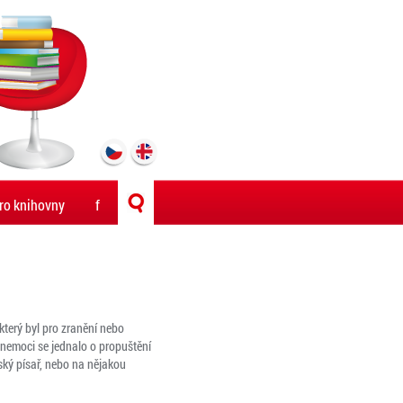
ro knihovny
f
 který byl pro zranění nebo
 nemoci se jednalo o propuštění
nský písař, nebo na nějakou