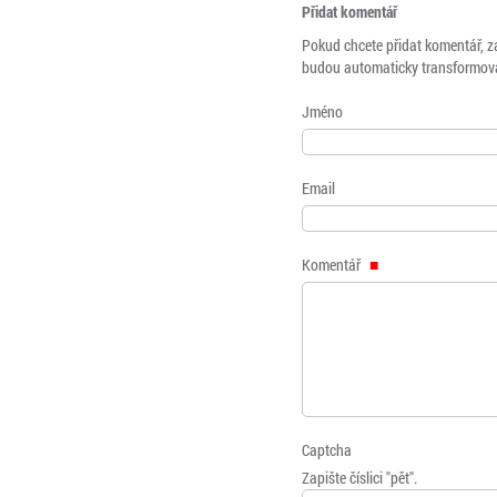
Přidat komentář
Pokud chcete přidat komentář, z
budou automaticky transformová
Jméno
Email
Komentář
Captcha
Zapište číslici "pět".