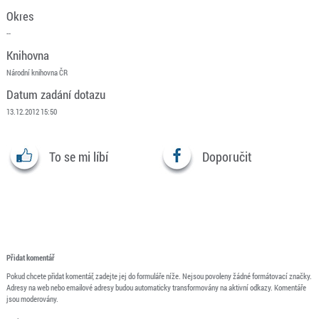
Okres
--
Knihovna
Národní knihovna ČR
Datum zadání dotazu
13.12.2012 15:50
To se mi líbí
Doporučit
Přidat komentář
Pokud chcete přidat komentář, zadejte jej do formuláře níže. Nejsou povoleny žádné formátovací značky.
Adresy na web nebo emailové adresy budou automaticky transformovány na aktivní odkazy. Komentáře
jsou moderovány.