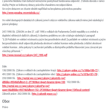
z právního hlediska Vám bohužel nemůžeme poskytnout fundovanou odpověď. Z tohoto důvodu v rámci
služby Ptejte se knihovny dotazy právního charakteru nezodpovídáme.
Se svým dotazem se zkuste obrátit například na bezplatnou právnickou poradnu
http://www.poradna.vecerniskola.cz/
.
Ve volně dostupných databázích zákonů jsme k otázce volebního zákona nalezli mimo jiné následující
právní předpisy:
247/1995 Sb. (ZÁKON ze dne 27. září 1995 o volbách do Parlamentu České republiky a o změně a
doplnění některých dalších zákonů), k danému problému se zde vztahuje následující paragraf:
"§ 20 Pořádek ve volební místnosti a jejím bezprostředním okolí Za pořádek ve volební místnosti a jejím
bezprostředním okolí odpovídá předseda okrskové volební komise nebo předseda zvláštní okrskové
volební komise. Jeho pokyny k zachování pořádku a důstojného průběhu hlasování jsou závazné pro
všechny přítomné. "
http://www.nssoud.cz/zakony/247_1995.pdf
Dále:
130/2000 Sb. (Zákon o volbách do zastupitelstev krajů:
http://zakony-online.cz/?s188&q188=72
) ;
491/2001 Sb. (Zákon o volbách do zastupitelstev obcí:
http://zakony-online.cz/?s187&q187=78
) ;
233/2000 Sb. :
http://portal.gov.cz/app/zakony/zakonInfo.jsp?
idBiblio=49546&fulltext=2~2F1969&nr=&part=&name=&rpp=100
; 152/2000 Sb.:
http://portal.gov.cz/app/zakony/zakonPar.jsp?
page=0&idBiblio=49374&fulltext=152~2F2000&nr=&part=&name=&rpp=15#local-content
)
Zákoník práce: 262/2006 Sb. (
http://zakonik-prace.cz/
)
Obor
Právo