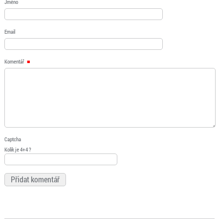
Jméno
Email
Komentář
Captcha
Kolik je 4+4 ?