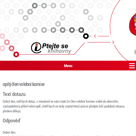
Menu
opilý člen volební komise
Text dotazu
Dobrý den, měl bych dotaz, v minulosti se nám stalo že člen volební komise voleb do obecního
zastupitelstva přišel velmi opilí, chtěl bych se tedy zeptat který právní předpis řeší podobné situace,
předem děkuji.
Odpověď
Dobrý den,