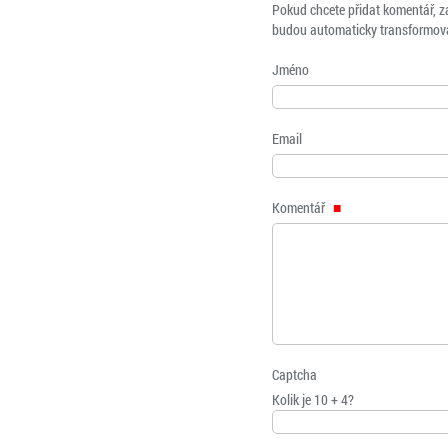
Pokud chcete přidat komentář, z
budou automaticky transformová
Jméno
Email
Komentář
Captcha
Kolik je 10 + 4?