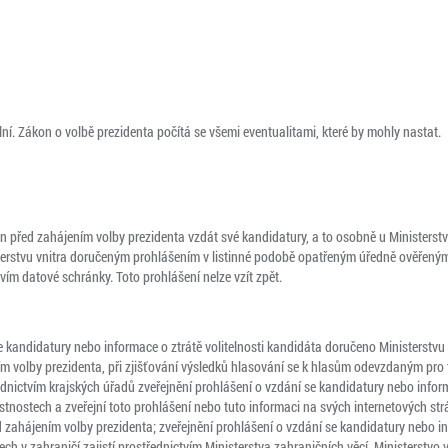
ní. Zákon o volbě prezidenta počítá se všemi eventualitami, které by mohly nastat.
 před zahájením volby prezidenta vzdát své kandidatury, a to osobně u Ministerstva
sterstvu vnitra doručeným prohlášením v listinné podobě opatřeným úředně ověřen
vím datové schránky. Toto prohlášení nelze vzít zpět.
se kandidatury nebo informace o ztrátě volitelnosti kandidáta doručeno Ministerstvu 
ím volby prezidenta, při zjišťování výsledků hlasování se k hlasům odevzdaným pro 
řednictvím krajských úřadů zveřejnění prohlášení o vzdání se kandidatury nebo informa
tnostech a zveřejní toto prohlášení nebo tuto informaci na svých internetových st
 zahájením volby prezidenta; zveřejnění prohlášení o vzdání se kandidatury nebo inf
ch v zahraničí zajistí prostřednictvím Ministerstva zahraničních věcí. Ministerstvo 