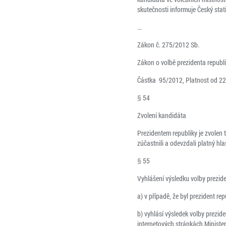
skutečnosti informuje Český stati
...
Zákon č. 275/2012 Sb.
Zákon o volbě prezidenta republ
Částka 95/2012, Platnost od 22
§ 54
Zvolení kandidáta
Prezidentem republiky je zvolen 
zúčastnili a odevzdali platný hla
§ 55
Vyhlášení výsledku volby prezide
a) v případě, že byl prezident re
b) vyhlásí výsledek volby prezid
internetových stránkách Minister