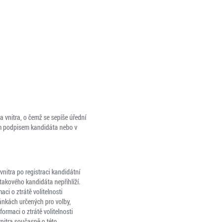
 vnitra, o čemž se sepíše úřední
ým podpisem kandidáta nebo v
vnitra po registraci kandidátní
takového kandidáta nepřihlíží.
ci o ztrátě volitelnosti
ránkách určených pro volby,
ormaci o ztrátě volitelnosti
vnitra současně o této