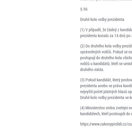
§ 56
Druhé kolo volby prezidenta
(1) V případě, že žádný z kandidá
prezidenta konalo za 14 dnů po z
(2) Do druhého kola volby prezid
oprávněných voličů. Pokud se na
postupují do druhého kola všich
voličů u kandidátů, kteří se umí
druhého místa.
(3) Pokud kandidát, který postou
prezidenta anebo se práva kandid
nejvyšší počet platných hlasů op
Druhé kolo volby prezidenta se k
(4) Ministerstvo vnitra zveřejní
kandidátech, kteří postoupili do
https://www.zakonyprolidi.cz/c