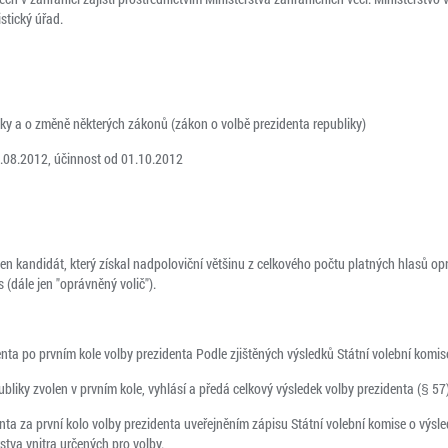
stický úřad.
iky a o změně některých zákonů (zákon o volbě prezidenta republiky)
.08.2012, účinnost od 01.10.2012
ten kandidát, který získal nadpoloviční většinu z celkového počtu platných hlasů opr
s (dále jen "oprávněný volič").
nta po prvním kole volby prezidenta Podle zjištěných výsledků Státní volební komis
publiky zvolen v prvním kole, vyhlásí a předá celkový výsledek volby prezidenta (§ 57
enta za první kolo volby prezidenta uveřejněním zápisu Státní volební komise o výsl
stva vnitra určených pro volby.