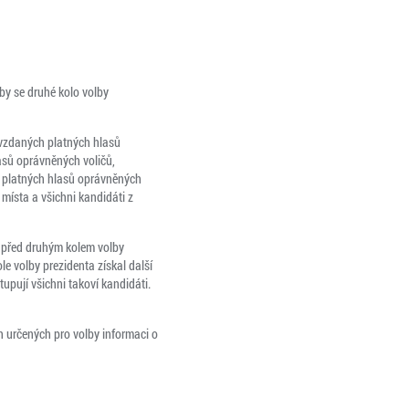
aby se druhé kolo volby
devzdaných platných hlasů
asů oprávněných voličů,
h platných hlasů oprávněných
 místa a všichni kandidáti z
ky před druhým kolem volby
e volby prezidenta získal další
upují všichni takoví kandidáti.
ch určených pro volby informaci o