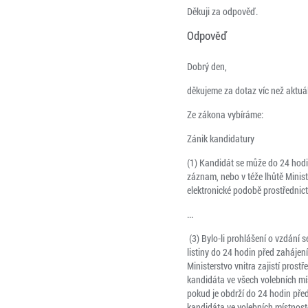
Děkuji za odpověď.
Odpověď
Dobrý den,
děkujeme za dotaz víc než aktuál
Ze zákona vybíráme:
Zánik kandidatury
(1) Kandidát se může do 24 hodin
záznam, nebo v téže lhůtě Mini
elektronické podobě prostřednict
...
(3) Bylo-li prohlášení o vzdání 
listiny do 24 hodin před zahájen
Ministerstvo vnitra zajistí prost
kandidáta ve všech volebních mís
pokud je obdrží do 24 hodin před
kandidáta ve volebních místnoste