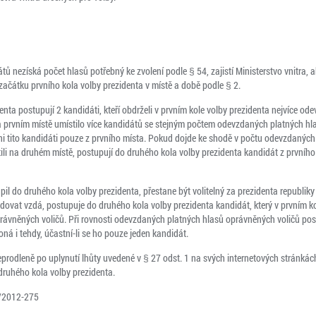
tů nezíská počet hlasů potřebný ke zvolení podle § 54, zajistí Ministerstvo vnitra, 
ačátku prvního kola volby prezidenta v místě a době podle § 2.
enta postupují 2 kandidáti, kteří obdrželi v prvním kole volby prezidenta nejvíce o
 prvním místě umístilo více kandidátů se stejným počtem odevzdaných platných hl
ni tito kandidáti pouze z prvního místa. Pokud dojde ke shodě v počtu odevzdanýc
stili na druhém místě, postupují do druhého kola volby prezidenta kandidát z prvního
pil do druhého kola volby prezidenta, přestane být volitelný za prezidenta republi
ovat vzdá, postupuje do druhého kola volby prezidenta kandidát, který v prvním kol
rávněných voličů. Při rovnosti odevzdaných platných hlasů oprávněných voličů post
oná i tehdy, účastní-li se ho pouze jeden kandidát.
 neprodleně po uplynutí lhůty uvedené v § 27 odst. 1 na svých internetových stránká
 druhého kola volby prezidenta.
s/2012-275