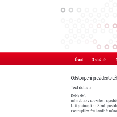
Úvod
O službě
Odstoupení prezidentské
Text dotazu
Dobrý den,
mám dotaz v souvislosti s proběh
kteří postoupili do 2. kola prezi
Postoupil by třetí kandidát míst