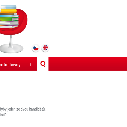
ro knihovny
f
kdyby jeden ze dvou kandidátů,
tnit?