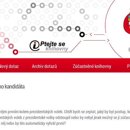
Nový dotaz
Archiv dotazů
Zúčastněné knihovny
P
ho kandidáta
lým prvním kolem prezidentských voleb. Chtěl bych se zeptat, jaký by byl postup, 
dentských voleb z prezidentské volby odstoupil nebo by nebyl jinak možný se jí zúčas
o něj nebo by tím automaticky vyhrál první?