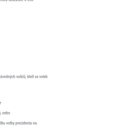
ávněných voličů, kteří se voleb
e
), nebo
edku volby prezidenta na