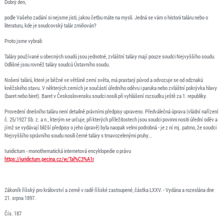
Dobrý den,
podle Vašeho zadání si nejsme jisti, jakou četbu máte na mysli. Jedná se vám o historii taláru nebo o
literaturu, kde je soudcovský talár zmiňován?
Proto jsme vybrali:
Taláry používané u obecných soudů jsou jednotné, zvláštní taláry mají pouze soudci Nejvyššího soudu.
Odlišné jsou rovněž taláry soudců Ústavního soudu.
Nošení talárů, které je běžné ve většině zemí světa, má prastarý původ a odvozuje se od odznaků
kněžského stavu. V některých zemích je součástí úředního oděvu i paruka nebo zvláštní pokrývka hlavy
(baret nebo biret). Baret v Československu soudci nosili při vyhlášení rozsudku ještě za 1. republiky.
Provedení dnešního taláru není detailně právními předpisy upraveno. Předválečná úprava (vládní nařízení
č. 25/1927 Sb. z. a n., kterým se určuje, při kterých příležitostech jsou soudci povinni nositi úřední oděv a
jímž se vydávají bližší předpisy o jeho úpravě) byla naopak velmi podrobná - je z ní mj. patrno, že soudci
Nejvyššího správního soudu nosili černé taláry s tmavozelenými pruhy...
Iuridictum - monothematická internetová encyklopedie o právu
https://iuridictum.pecina.cz/w/Tal%C3%A1r
Zákoník říšský pro království a země v radě říšské zastoupené, částka LXXV. - Vydána a rozeslána dne
21. srpna 1897.
Čís. 187