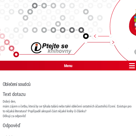
Menu
Oblečení soudců
Text dotazu
Dobrý den,
mám zájem o četbu, která by se týkala talárů nebo také oblečení ostatních účastníků řízení. Existuje pro
to nějaká literatura? Popřípadě alespoň část nějaké knihy či článku?
Děkuji za odpověď
Odpověď