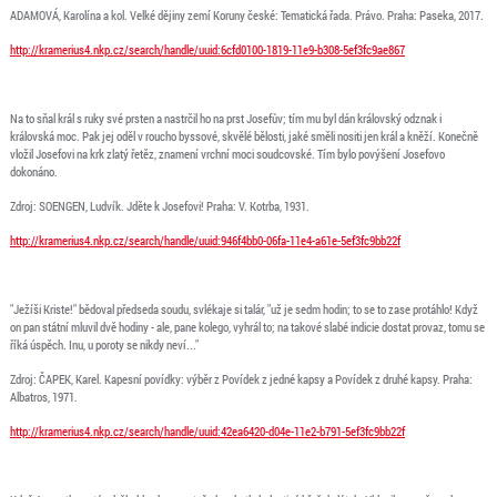
ADAMOVÁ, Karolína a kol. Velké dějiny zemí Koruny české: Tematická řada. Právo. Praha: Paseka, 2017.
http://kramerius4.nkp.cz/search/handle/uuid:6cfd0100-1819-11e9-b308-5ef3fc9ae867
Na to sňal král s ruky své prsten a nastrčil ho na prst Josefův; tím mu byl dán královský odznak i
královská moc. Pak jej oděl v roucho byssové, skvělé bělosti, jaké směli nositi jen král a kněží. Konečně
vložil Josefovi na krk zlatý řetěz, znamení vrchní moci soudcovské. Tím bylo povýšení Josefovo
dokonáno.
Zdroj: SOENGEN, Ludvík. Jděte k Josefovi! Praha: V. Kotrba, 1931.
http://kramerius4.nkp.cz/search/handle/uuid:946f4bb0-06fa-11e4-a61e-5ef3fc9bb22f
"Ježíši Kriste!" bědoval předseda soudu, svlékaje si talár, "už je sedm hodin; to se to zase protáhlo! Když
on pan státní mluvil dvě hodiny - ale, pane kolego, vyhrál to; na takové slabé indicie dostat provaz, tomu se
říká úspěch. Inu, u poroty se nikdy neví..."
Zdroj: ČAPEK, Karel. Kapesní povídky: výběr z Povídek z jedné kapsy a Povídek z druhé kapsy. Praha:
Albatros, 1971.
http://kramerius4.nkp.cz/search/handle/uuid:42ea6420-d04e-11e2-b791-5ef3fc9bb22f