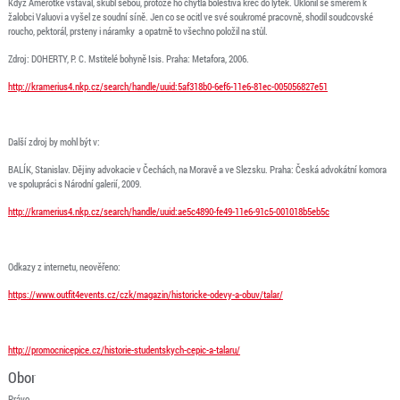
Když Amerotke vstával, škubl sebou, protože ho chytla bolestivá křeč do lýtek. Uklonil se směrem k
žalobci Valuovi a vyšel ze soudní síně. Jen co se ocitl ve své soukromé pracovně, shodil soudcovské
roucho, pektorál, prsteny i náramky a opatrně to všechno položil na stůl.
Zdroj: DOHERTY, P. C. Mstitelé bohyně Isis. Praha: Metafora, 2006.
http://kramerius4.nkp.cz/search/handle/uuid:5af318b0-6ef6-11e6-81ec-005056827e51
Další zdroj by mohl být v:
BALÍK, Stanislav. Dějiny advokacie v Čechách, na Moravě a ve Slezsku. Praha: Česká advokátní komora
ve spolupráci s Národní galerií, 2009.
http://kramerius4.nkp.cz/search/handle/uuid:ae5c4890-fe49-11e6-91c5-001018b5eb5c
Odkazy z internetu, neověřeno:
https://www.outfit4events.cz/czk/magazin/historicke-odevy-a-obuv/talar/
http://promocnicepice.cz/historie-studentskych-cepic-a-talaru/
Obor
Právo