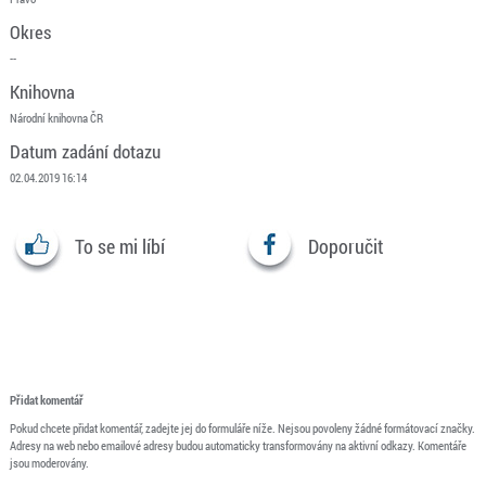
Okres
--
Knihovna
Národní knihovna ČR
Datum zadání dotazu
02.04.2019 16:14
To se mi líbí
Doporučit
Přidat komentář
Pokud chcete přidat komentář, zadejte jej do formuláře níže. Nejsou povoleny žádné formátovací značky.
Adresy na web nebo emailové adresy budou automaticky transformovány na aktivní odkazy. Komentáře
jsou moderovány.