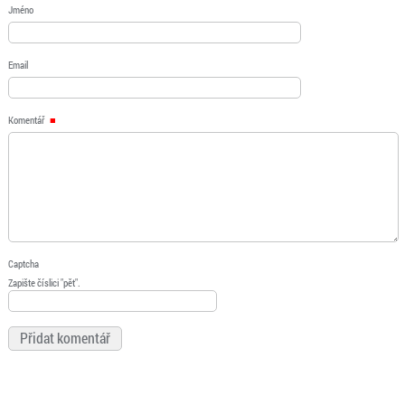
Jméno
Email
Komentář
Captcha
Zapište číslici "pět".