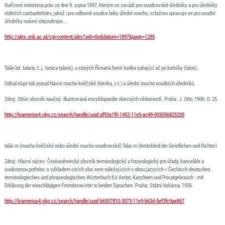
Nařízení ministeria práv ze dne 9. srpna 1897, kterým se zavádí pro soudcovské úředníky a pro úředníky
státních zastupitelstev, jakož i pro odborné soudce laiky úřední roucho, vztažmo upravuje se pro soudní
úředníky nošení stejnokroje...
http://alex.onb.ac.at/cgi-content/alex?aid=rbo&datum=1897&page=1285
Talár lat. talaris, t. j. tunica talaris), u starých Římanů horní tunika sahající až po kotníky (talus).
Odtud sluje tak posud hlavní roucho kněžské (klerika, v.t.) a úřední roucho soudních úředníků.
Zdroj: Ottův slovník naučný: illustrovaná encyklopaedie obecných vědomostí. Praha: J. Otto, 1906. D. 25.
http://kramerius4.nkp.cz/search/handle/uuid:af93a1f0-1452-11e5-ac49-005056825209
talár m (roucho kněžské nebo úřední roucho soudcovské) Talar m (Amtskleid der Geistlichen und Richter)
Zdroj: Hlavní název: Českoněmecký slovník terminologický a frazeologický pro úřady, kanceláře a
soukromou potřebu: s výkladem cizích slov sem náležejících v obou jazycích = Čechisch-deutsches
terminologisches und phraseologisches Wörterbuch für Amter, Kanzleien und Privatgebrauch : mit
Erklärung der einschlägigen Fremdenwörter in beiden Sprachen. Praha: Státní tiskárna, 1936.
http://kramerius4.nkp.cz/search/handle/uuid:b6507810-3073-11e9-b63d-5ef3fc9ae867