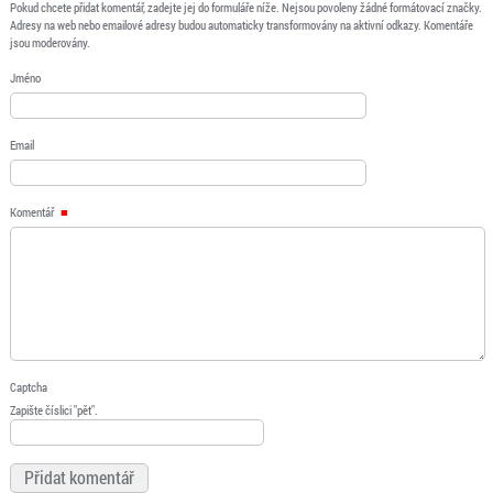
Pokud chcete přidat komentář, zadejte jej do formuláře níže. Nejsou povoleny žádné formátovací značky.
Adresy na web nebo emailové adresy budou automaticky transformovány na aktivní odkazy. Komentáře
jsou moderovány.
Jméno
Email
Komentář
Captcha
Zapište číslici "pět".