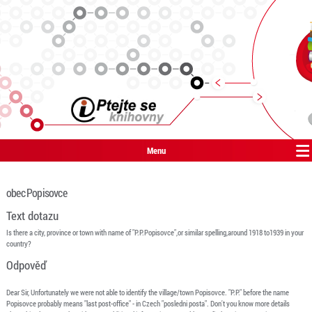
Menu
obec Popisovce
Text dotazu
Is there a city, province or town with name of "P.P.Popisovce",or similar spelling,around 1918 to1939 in your
country?
Odpověď
Dear Sir, Unfortunately we were not able to identify the village/town Popisovce. "P.P." before the name
Popisovce probably means "last post-office" - in Czech "posledni posta". Don't you know more details