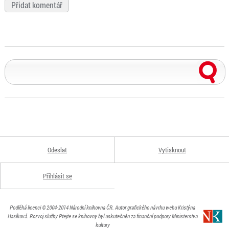
Odeslat
Vytisknout
Přihlásit se
Podléhá licenci
© 2004-2014
Národní knihovna ČR
. Autor grafického návrhu webu Kristýna
Hasíková.
Rozvoj služby Ptejte se knihovny byl uskutečněn za finanční podpory Ministerstva
kultury