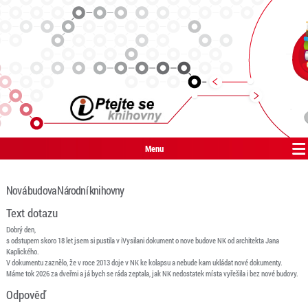
Menu
Nová budova Národní knihovny
Text dotazu
Dobrý den,
s odstupem skoro 18 let jsem si pustila v iVysilani dokument o nove budove NK od architekta Jana
Kaplického.
V dokumentu zaznělo, že v roce 2013 doje v NK ke kolapsu a nebude kam ukládat nové dokumenty.
Máme tok 2026 za dveřmi a já bych se ráda zeptala, jak NK nedostatek místa vyřešila i bez nové budovy.
Odpověď