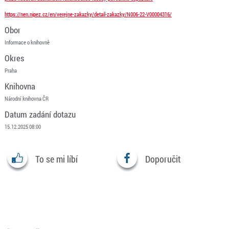
https://nen.nipez.cz/en/verejne-zakazky/detail-zakazky/N006-22-V00004316/
Obor
Informace o knihovně
Okres
Praha
Knihovna
Národní knihovna ČR
Datum zadání dotazu
15.12.2025 08:00
To se mi líbí
Doporučit