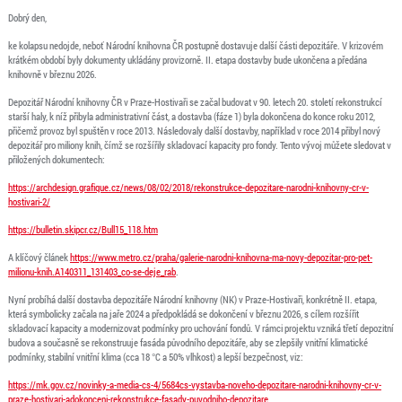
Dobrý den,
ke kolapsu nedojde, neboť Národní knihovna ČR postupně dostavuje další části depozitáře. V krizovém
krátkém období byly dokumenty ukládány provizorně. II. etapa dostavby bude ukončena a předána
knihovně v březnu 2026.
Depozitář Národní knihovny ČR v Praze-Hostivaři se začal budovat v 90. letech 20. století rekonstrukcí
starší haly, k níž přibyla administrativní část, a dostavba (fáze 1) byla dokončena do konce roku 2012,
přičemž provoz byl spuštěn v roce 2013. Následovaly další dostavby, například v roce 2014 přibyl nový
depozitář pro miliony knih, čímž se rozšířily skladovací kapacity pro fondy. Tento vývoj můžete sledovat v
přiložených dokumentech:
https://archdesign.grafique.cz/news/08/02/2018/rekonstrukce-depozitare-narodni-knihovny-cr-v-
hostivari-2/
https://bulletin.skipcr.cz/Bull15_118.htm
A klíčový článek
https://www.metro.cz/praha/galerie-narodni-knihovna-ma-novy-depozitar-pro-pet-
milionu-knih.A140311_131403_co-se-deje_rab
.
Nyní probíhá další dostavba depozitáře Národní knihovny (NK) v Praze-Hostivaři, konkrétně II. etapa,
která symbolicky začala na jaře 2024 a předpokládá se dokončení v březnu 2026, s cílem rozšířit
skladovací kapacity a modernizovat podmínky pro uchování fondů. V rámci projektu vzniká třetí depozitní
budova a současně se rekonstruuje fasáda původního depozitáře, aby se zlepšily vnitřní klimatické
podmínky, stabilní vnitřní klima (cca 18 °C a 50% vlhkost) a lepší bezpečnost, viz:
https://mk.gov.cz/novinky-a-media-cs-4/5684cs-vystavba-noveho-depozitare-narodni-knihovny-cr-v-
praze-hostivari-adokonceni-rekonstrukce-fasady-puvodniho-depozitare