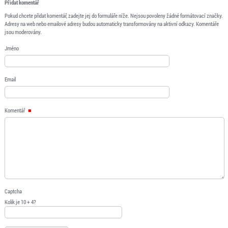
Přidat komentář
Pokud chcete přidat komentář, zadejte jej do formuláře níže. Nejsou povoleny žádné formátovací značky.
Adresy na web nebo emailové adresy budou automaticky transformovány na aktivní odkazy. Komentáře
jsou moderovány.
Jméno
Email
Komentář
Captcha
Kolik je 10 + 4?