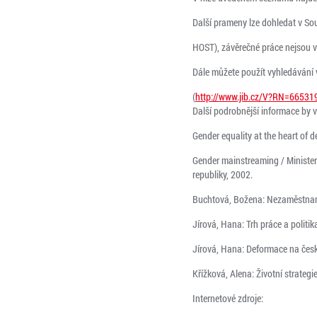
Další prameny lze dohledat v S
HOST), závěrečné práce nejsou 
Dále můžete použít vyhledávání 
(
http://www.jib.cz/V?RN=66531
Další podrobnější informace by 
Gender equality at the heart of d
Gender mainstreaming / Ministers
republiky, 2002.
Buchtová, Božena: Nezaměstnanos
Jírová, Hana: Trh práce a polit
Jírová, Hana: Deformace na čes
Křížková, Alena: Životní strateg
Internetové zdroje: