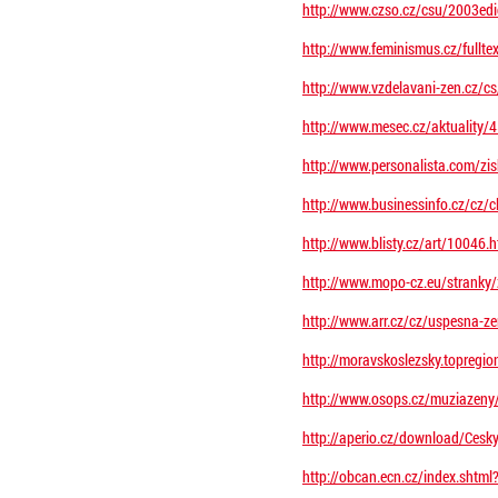
http://www.czso.cz/csu/2003edi
http://www.feminismus.cz/fullt
http://www.vzdelavani-zen.cz/c
http://www.mesec.cz/aktuality/
http://www.personalista.com/zi
http://www.businessinfo.cz/cz/
http://www.blisty.cz/art/10046.h
http://www.mopo-cz.eu/stranky/
http://www.arr.cz/cz/uspesna-z
http://moravskoslezsky.topreg
http://www.osops.cz/muziazen
http://aperio.cz/download/Cesky
http://obcan.ecn.cz/index.sht