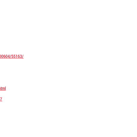
1000604/55163/
html
07