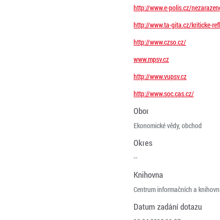
http://www.e-polis.cz/nezaraze
http://www.ta-gita.cz/kriticke-
http://www.czso.cz/
www.mpsv.cz
http://www.vupsv.cz
http://www.soc.cas.cz/
Obor
Ekonomické vědy, obchod
Okres
--
Knihovna
Centrum informačních a knihovn
Datum zadání dotazu