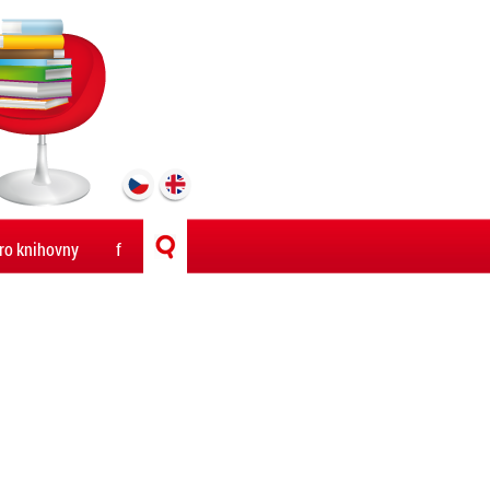
ro knihovny
f