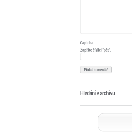
Captcha
Zapište číslici "pět".
Hledání v archivu