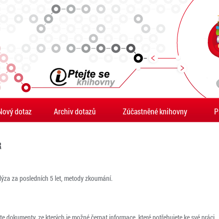
Nový dotaz
Archiv dotazů
Zúčastněné knihovny
P
R
nalýza za posledních 5 let, metody zkoumání.
 dokumenty, ze kterých je možné čerpat informace, které potřebujete ke své práci.