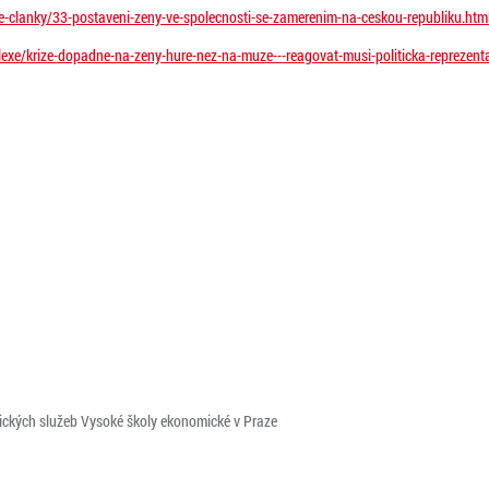
ne-clanky/33-postaveni-zeny-ve-spolecnosti-se-zamerenim-na-ceskou-republiku.htm
reflexe/krize-dopadne-na-zeny-hure-nez-na-muze---reagovat-musi-politicka-reprezent
ických služeb Vysoké školy ekonomické v Praze