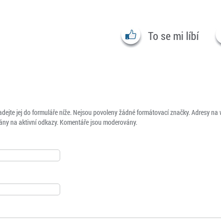
To se mi líbí
adejte jej do formuláře níže. Nejsou povoleny žádné formátovací značky. Adresy na
ny na aktivní odkazy. Komentáře jsou moderovány.