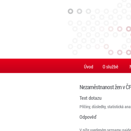
Úvod
O službě
Nezaměstnanost žen v Č
Text dotazu
Příčiny, důsledky, statistická a
Odpověď
V níže uvedeném seznamu najdete