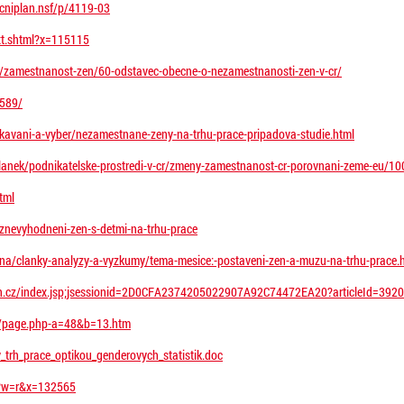
cniplan.nsf/p/4119-03
ext.shtml?x=115115
s/zamestnanost-zen/60-odstavec-obecne-o-nezamestnanosti-zen-v-cr/
4589/
skavani-a-vyber/nezamestnane-zeny-na-trhu-prace-pripadova-studie.html
clanek/podnikatelske-prostredi-v-cr/zmeny-zamestnanost-cr-porovnani-zeme-eu/
tml
znevyhodneni-zen-s-detmi-na-trhu-prace
ena/clanky-analyzy-a-vyzkumy/tema-mesice:-postaveni-zen-a-muzu-na-trhu-prace.
ion.cz/index.jsp;jsessionid=2D0CFA2374205022907A92C74472EA20?articleId=392
y/page.php-a=48&b=13.htm
_trh_prace_optikou_genderovych_statistik.doc
ml?w=r&x=132565