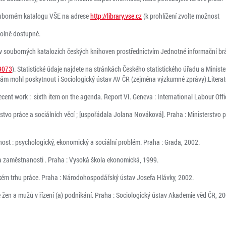
ouborném katalogu VŠE na adrese
http://library.vse.cz
(k prohlížení zvolte možnost
volně dostupné.
v souborných katalozích českých knihoven prostřednictvím Jednotné informační br
9073
). Statistické údaje najdete na stránkách Českého statistického úřadu a Ministe
vám mohl poskytnout i Sociologický ústav AV ČR (zejména výzkumné zprávy).Literat
ecent work : sixth item on the agenda. Report VI. Geneva : International Labour Offi
tvo práce a sociálních věcí ; [uspořádala Jolana Nováková]. Praha : Ministerstvo p
t : psychologický, ekonomický a sociální problém. Praha : Grada, 2002.
ika zaměstnanosti . Praha : Vysoká škola ekonomická, 1999.
kém trhu práce. Praha : Národohospodářský ústav Josefa Hlávky, 2002.
ie žen a mužů v řízení (a) podnikání. Praha : Sociologický ústav Akademie věd ČR, 20