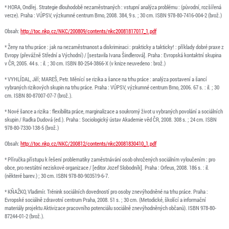
* HORA, Ondřej. Strategie dlouhodobě nezaměstnaných : vstupní analýza problému : (původní, rozšířená
verze). Praha : VÚPSV, výzkumné centrum Brno, 2008. 384, 9 s. ; 30 cm. ISBN 978-80-7416-004-2 (brož.)
Obsah:
http://toc.nkp.cz/NKC/200809/contents/nkc20081817017_1.pdf
* Ženy na trhu práce : jak na nezaměstnanost a diskriminaci : prakticky a takticky! : příklady dobré praxe z
Evropy (převážně Střední a Východní) / [sestavila Ivana Šindlerová]. Praha : Evropská kontaktní skupina
v ČR, 2005. 44 s. : il. ; 30 cm. ISBN 80-254-3866-X (v knize neuvedeno : brož.)
* VYHLÍDAL, Jiří; MAREŠ, Petr. Měnící se rizika a šance na trhu práce : analýza postavení a šancí
vybraných rizikových skupin na trhu práce. Praha : VÚPSV, výzkumné centrum Brno, 2006. 67 s. : il. ; 30
cm. ISBN 80-87007-07-7 (brož.).
* Nové šance a rizika : flexibilita práce, marginalizace a soukromý život u vybraných povolání a sociálních
skupin / Radka Dudová (ed.). Praha : Sociologický ústav Akademie věd ČR, 2008. 308 s. ; 24 cm. ISBN
978-80-7330-138-5 (brož.)
Obsah:
http://toc.nkp.cz/NKC/200812/contents/nkc20081830410_1.pdf
* Příručka přístupu k řešení problematiky zaměstnávání osob ohrožených sociálním vyloučením : pro
obce, pro nestátní neziskové organizace / [editor Jozef Slobodník]. Praha : Orfeus, 2008. 186 s. : il.
(některé barev.) ; 30 cm. ISBN 978-80-903519-6-7.
* KŇAŽKO, Vladimír. Trénink sociálních dovedností pro osoby znevýhodněné na trhu práce. Praha :
Evropské sociálně zdravotní centrum Praha, 2008. 51 s. ; 30 cm. (Metodické, školící a informační
materiály projektu Aktivizace pracovního potenciálu sociálně znevýhodněných občanů). ISBN 978-80-
87244-01-2 (brož.).