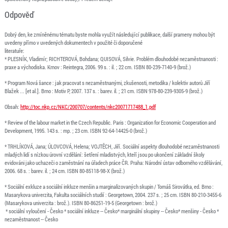
Odpověď
Dobrý den, ke zmíněnému tématu byste mohla využít následující publikace, další prameny mohou být
uvedeny přímo v uvedených dokumentech v použité či doporučené
literatuře:
* PLESNÍK, Vladimír; RICHTEROVÁ, Bohdana; QUISOVÁ, Silvie. Problém dlouhodobé nezaměstnanosti :
praxe a východiska. Krnov : Reintegra, 2006. 99 s. : il. ; 22 cm. ISBN 80-239-7140-9 (brož.)
* Program Nová šance : jak pracovat s nezaměstnanými, zkušenosti, metodika / kolektiv autorů Jiří
Blažek ... [et al.]. Brno : Motiv P, 2007. 137 s. : barev. il. ; 21 cm. ISBN 978-80-239-9305-9 (brož.)
Obsah:
http://toc.nkp.cz/NKC/200707/contents/nkc20071717488_1.pdf
* Review of the labour market in the Czech Republic. Paris : Organization for Economic Cooperation and
Development, 1995. 143 s. : mp. ; 23 cm. ISBN 92-64-14425-0 (brož.)
* TRHLÍKOVÁ, Jana; ÚLOVCOVÁ, Helena; VOJTĚCH, Jiří. Sociální aspekty dlouhodobé nezaměstnanosti
mladých lidí s nízkou úrovní vzdělání: šetření mladistvých, kteří jsou po ukončení základní školy
evidováni jako uchazeči o zaměstnání na úřadech práce ČR. Praha: Národní ústav odborného vzdělávání,
2006. 68 s. : barev. il. ; 24 cm. ISBN 80-85118-98-X (brož.)
* Sociální exkluze a sociální inkluze menšin a marginalizovaných skupin / Tomáš Sirovátka, ed. Brno :
Masarykova univerzita, Fakulta sociálních studií : Georgetown, 2004. 237 s. ; 25 cm. ISBN 80-210-3455-6
(Masarykova univerzita : brož.). ISBN 80-86251-19-5 (Georgetown : brož.)
* sociální vyloučení - Česko * sociální inkluze -- Česko* marginální skupiny -- Česko* menšiny - Česko *
nezaměstnanost -- Česko