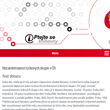
Menu
Nezaměstnanost rizikových skupin v ČR
Text dotazu
Dobrý den, chtěla bych Vás požádat o doporučení vhodné literatury, ze které bych mohla čerpat při
zpracování diplomové práce na téma Nezaměstnanost rizikových skupin v ČR (popř. srovnání
nezaměstnanosti rizikových skupin s EU). Mám již k dispozici literaturu: Kuchař: Trh práce, Praha,2007;
Kotýnková: Trh práce na přelomu tisíciletí, Praha,2006; Buchtová: Nezaměstnanost - psychlogický,
ekonomický a sociální problém, Praha, 2002; Mareš: Nezaměstnanost jako sociální problém, Praha, 1998.
Potřebovala bych literaturu zaměřenou přímo na rizikové skupiny nezaměstnaných (zdravotně postižení
lidé, nezaměstnaní nad 50 let věku, nezaměstnaní do 20 let věku, ženy, dlouhodobě nezaměstnaní,
společensky nepřizpůsobivé osoby). Předem děkuji.