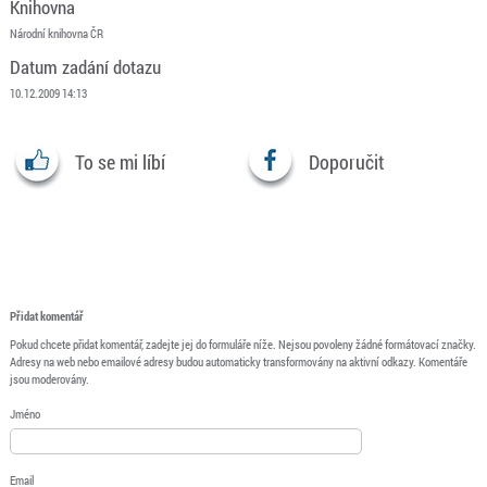
Knihovna
Národní knihovna ČR
Datum zadání dotazu
10.12.2009 14:13
To se mi líbí
Doporučit
Přidat komentář
Pokud chcete přidat komentář, zadejte jej do formuláře níže. Nejsou povoleny žádné formátovací značky.
Adresy na web nebo emailové adresy budou automaticky transformovány na aktivní odkazy. Komentáře
jsou moderovány.
Jméno
Email