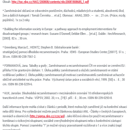
Obsah:
http://toc.nkp.cz/NKC/200808/contents/nkc20081808685_1.pdf
* Zaměstnávání občanů se zdravotním postižením, důchodců, mladistvých a studentů, absolventů škol,
žen a dalších kategorií / Tomáš Červinka ... et al.]. Olomouc : ANAG, 2003-. -- sv. ; 21 cm. (Práce, mzdy,
pojištění). 1x za 2 roky.
* Building the information society in Europe : a pathway approach to employment interventions for
disadvantaged groups / research team: Susann O'Donnell, Debbie Ellen ... [et al.]. Dublin : ItechResearch,
[2003]. 82 s. ; 30 cm.
* Greenberg, Marcia E.; HEINTZ, Stephen B. Odstraňovanie bariér :
stratégie[sic] pomoci dlhodobo nezamestnaným. Praha : IEWS - European Studies Center, [2001?]. 51 s. ;
30 cm. ISBN 80-238-7561-2.
* FORMANOVÁ, Jana. Tabulky a grafy ; Zaměstnanost a nezaměstnanost ČR ve srovnání se zeměmi EU :
příloha IV.ke grantovým úlohám: 1. Úloha politiky zaměstnanosti a služeb zaměstnanosti ve státní
vzdělávací politice 2. Úloha politiky zaměstnanosti při motivaci zaměstnavatelů zaměstnávat uchazeče
obtížně umístitelné na trhu práce. Praha : Výzkumný ústav práce a sociálních věcí, 1999. [50] s. : il. ; 30
cm. ISBN 80-238-5239-6.
* KUX, Jaroslav. Dlouhodobá nezaměstnanost v mezinárodním srovnání 10 středoevropských
tranzitivních zemí. Praha : VÚPSV, 2002. 20, v s., [19] l. příl. : il. ; 30 cm. ISBN 80-239-0293-8.
Další informace byste mohla získat z článků z periodik, které mohou být zaměřené již na konkrétní situaci
nebo dílčí téma. Pro vyhledávání můžete použít článkovou databázi ANL - Články v českých časopisech,
novinách a sbornících (
http://sigma.nkp.cz/cze/anl
). Jako klíčová slova lze použít nezaměstnanost v
kombinaci s rizikovými skupinami, sociálně znevýhodněnými skupinami nebo s konkrétními zástupci
těchto skupin. Pomocí znaménka "?" je možné výrazy pravostranně rozšiřovat o 1 a více znaků (např.
nezaměstnan?