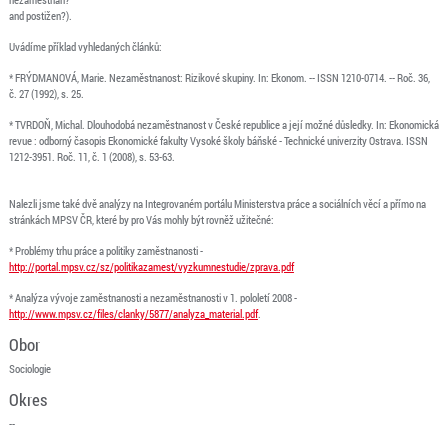
and postižen?).
Uvádíme příklad vyhledaných článků:
* FRÝDMANOVÁ, Marie. Nezaměstnanost: Rizikové skupiny. In: Ekonom. -- ISSN 1210-0714. -- Roč. 36,
č. 27 (1992), s. 25.
* TVRDOŇ, Michal. Dlouhodobá nezaměstnanost v České republice a její možné důsledky. In: Ekonomická
revue : odborný časopis Ekonomické fakulty Vysoké školy báňské - Technické univerzity Ostrava. ISSN
1212-3951. Roč. 11, č. 1 (2008), s. 53-63.
Nalezli jsme také dvě analýzy na Integrovaném portálu Ministerstva práce a sociálních věcí a přímo na
stránkách MPSV ČR, které by pro Vás mohly být rovněž užitečné:
* Problémy trhu práce a politiky zaměstnanosti -
http://portal.mpsv.cz/sz/politikazamest/vyzkumnestudie/zprava.pdf
* Analýza vývoje zaměstnanosti a nezaměstnanosti v 1. pololetí 2008 -
http://www.mpsv.cz/files/clanky/5877/analyza_material.pdf
.
Obor
Sociologie
Okres
--