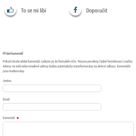
To se mi líbí
Doporučit
Přidat komentář
Pokud chcete přidat komentář, zadejte jej do formuláře níže. Nejsou povoleny žádné formátovací značky.
Adresy na web nebo emailové adresy budou automaticky transformovány na aktivní odkazy. Komentáře
jsou moderovány.
Jméno
Email
Komentář