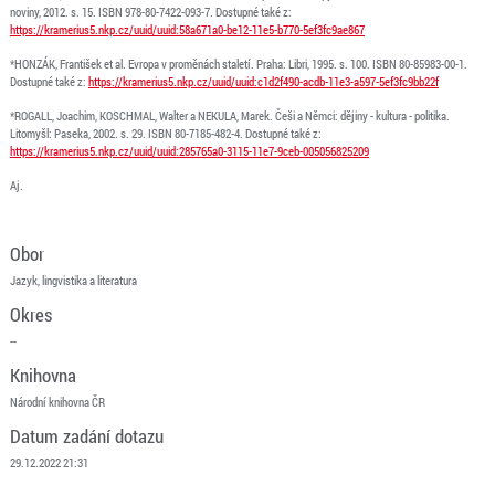
noviny, 2012. s. 15. ISBN 978-80-7422-093-7. Dostupné také z:
https://kramerius5.nkp.cz/uuid/uuid:58a671a0-be12-11e5-b770-5ef3fc9ae867
*HONZÁK, František et al. Evropa v proměnách staletí. Praha: Libri, 1995. s. 100. ISBN 80-85983-00-1.
Dostupné také z:
https://kramerius5.nkp.cz/uuid/uuid:c1d2f490-acdb-11e3-a597-5ef3fc9bb22f
*ROGALL, Joachim, KOSCHMAL, Walter a NEKULA, Marek. Češi a Němci: dějiny - kultura - politika.
Litomyšl: Paseka, 2002. s. 29. ISBN 80-7185-482-4. Dostupné také z:
https://kramerius5.nkp.cz/uuid/uuid:285765a0-3115-11e7-9ceb-005056825209
Aj.
Obor
Jazyk, lingvistika a literatura
Okres
--
Knihovna
Národní knihovna ČR
Datum zadání dotazu
29.12.2022 21:31