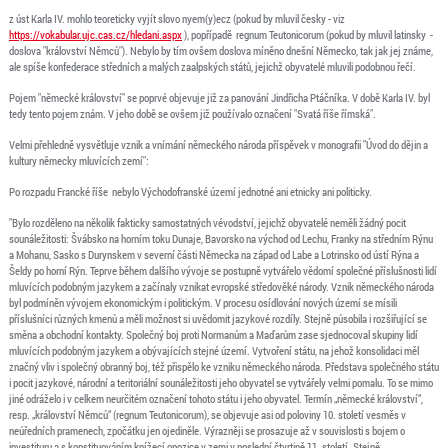
z úst Karla IV. mohlo teoreticky vyjít slovo nyem(y)ecz (pokud by mluvil česky - viz
https://vokabular.ujc.cas.cz/hledani.aspx
), popřípadě regnum Teutonicorum (pokud by mluvil latinsky -
doslova "království Němců"). Nebylo by tím ovšem doslova míněno dnešní Německo, tak jak jej známe,
ale spíše konfederace středních a malých zaalpských států, jejichž obyvatelé mluvili podobnou řečí.
Pojem "německé království" se poprvé objevuje již za panování Jindřicha Ptáčníka. V době Karla IV. byl
tedy tento pojem znám. V jeho době se ovšem již používalo označení "Svatá říše římská".
Velmi přehledně vysvětluje vznik a vnímání německého národa příspěvek v monografii "Úvod do dějin a
kultury německy mluvících zemí":
Po rozpadu Francké říše nebylo Východofranské území jednotné ani etnicky ani politicky.
"Bylo rozděleno na několik fakticky samostatných vévodství, jejichž obyvatelé neměli žádný pocit
sounáležitosti: Švábsko na horním toku Dunaje, Bavorsko na východ od Lechu, Franky na středním Rýnu
a Mohanu, Sasko s Durynskem v severní části Německa na západ od Labe a Lotrinsko od ústí Rýna a
Šeldy po horní Rýn. Teprve během dalšího vývoje se postupně vytvářelo vědomí společné příslušnosti lidí
mluvících podobným jazykem a začínaly vznikat evropské středověké národy. Vznik německého národa
byl podmíněn vývojem ekonomickým i politickým. V procesu osídlování nových území se mísili
příslušníci různých kmenů a měli možnost si uvědomit jazykové rozdíly. Stejně působila i rozšiřující se
směna a obchodní kontakty. Společný boj proti Normanům a Maďarům zase sjednocoval skupiny lidí
mluvících podobným jazykem a obývajících stejné území. Vytvoření státu, na jehož konsolidaci měl
značný vliv i společný obranný boj, též přispělo ke vzniku německého národa. Představa společného státu
i pocit jazykové, národní a teritoriální sounáležitosti jeho obyvatel se vytvářely velmi pomalu. To se mimo
jiné odráželo i v celkem neurčitém označení tohoto státu i jeho obyvatel. Termín „německé království“,
resp. „království Němců“ (regnum Teutonicorum), se objevuje asi od poloviny 10. století vesměs v
neúředních pramenech, zpočátku jen ojediněle. Výrazněji se prosazuje až v souvislosti s bojem o
investituru a s konstituováním knížecí opozice v zemi v poslední čtvrtině 11. století. Stejně