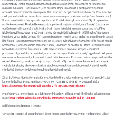
problematický je i titul panovníka tohoto specifického státního útvaru postaveného na kmenovém a
regionálním základě. Ludvík Němec i jeho nástupci, stejně jako otonští a sálští panovníci, dokud
nedosáhli císařské hodnosti, užívali pouze titulu „král“ (rex) bez jakéhokoli bližšího určení. Pro cizince byl
však panovník vládnoucí německému území zcela samozřejmě „králem německým“ (rex Teutonicorum).
Domácí autoři bližší určení zpravidla nepotřebovali. Císařský titul byl, ovšem až od Oty III., spojován s
myšlenkou obnovení Římské říše - renovatio imperii - což -vyjadřoval i titul „císař římský“ (takto se ale
tradičně nazýval byzantský císař). Ota I. a Ota II. jsou v listinách jmenováni pouze jako „císař“ bez
jakékoli specifikace. Útvar, jemuž Ota III. a jeho nástupci vládli, byl nazýván „Říší římskou“ (Romanum
imperium), ve 12. století „Svatou říší“ (Sacrum imperium). Později, ve 13. století, se prosadil termín „Svatá
říše římská“ (Sacrum Romanum imperium). Od 15. století bylo užíváno též označení „Říše římská národa
německého“ (Römisches Reich deutscher Nation“). Jindřich V. na počátku 12. století uvedl i královskou
hodnost do souvislosti s Římskou říší. Od té doby se němečtí panovníci, alespoň v oficiálních
písemnostech, pravidelně nazývali králi, resp. císaři římskými. Přívlastek „římský“ vyjadřoval však pouze
mocenské ambice německých panovníků, nikoli politickou realitu. Podstatnou roli ve vývoji středověkého
německého národa, stejně jako ve vývoji jiných národů, hrál jazyk. Na německém území se postupně
vyvinuly dvě skupiny německých dialektů, starohornoněmecký a starodolnoněmecký, z nichž vznikly
středověké dialekty středohornoněmecké a středodolnoněmecké."
Zdroj: BLÁHOVÁ, Marie a Univerzita Karlova. Úvod do dějin a kultury německy mluvících zemí, Díl I., (do
konce středověku). Praha: Karolinum, 1994. s. 69 - 70. ISBN 80-7066-897-0. Dostupné také z:
https://kramerius5.nkp.cz/uuid/uuid:9c037fb0-27f3-11e6-a3d3-001018b5eb5c
Pro představu, z jakých území se v době panování Karla IV. skládala Svatá říše římská, odkazujeme na
mapu:
https://upload.wikimedia.org/wikipedia/commons/9/99/Golden_Bull_of_1356.png
Další doporučená literatura k tématu:
*ANTONÍN, Robert et al. Lucemburkové: česká koruna uprostřed Evropy. Praha: Nakladatelství Lidové