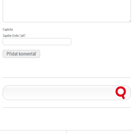
Captcha
Zapište číslici "pět".