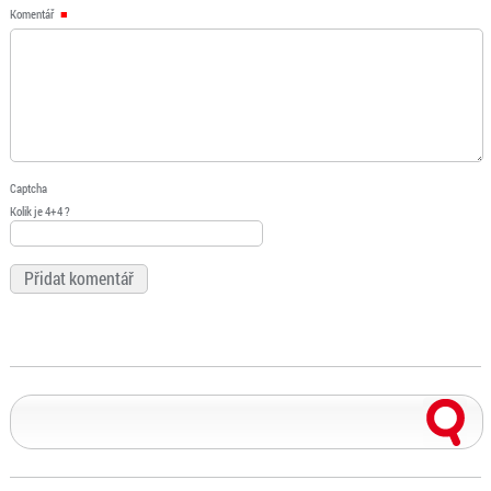
Komentář
Captcha
Kolik je 4+4 ?