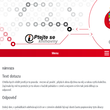
Menu
námraza
Text dotazu
Chtěla bych vědět jestli je to pravda : mrzne až praští , přijdu k oknu dýchnu na něj a rukou vytřu kolečko.
Zajímalo by mě to protože je to skoro v každé pohádce v zimě a nejsem si tím tak jistá děkuji za
odpoveď.
Odpověď
Dobrý den, v pohádkách odehrávajících se v zimním období bývají dosti často popisovány tyto úkazy