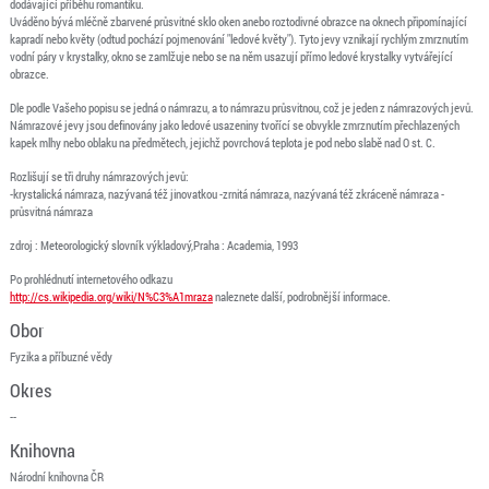
dodávající příběhu romantiku.
Uváděno bývá mléčně zbarvené průsvitné sklo oken anebo roztodivné obrazce na oknech připomínající
kapradí nebo květy (odtud pochází pojmenování "ledové květy"). Tyto jevy vznikají rychlým zmrznutím
vodní páry v krystalky, okno se zamlžuje nebo se na něm usazují přímo ledové krystalky vytvářející
obrazce.
Dle podle Vašeho popisu se jedná o námrazu, a to námrazu průsvitnou, což je jeden z námrazových jevů.
Námrazové jevy jsou definovány jako ledové usazeniny tvořící se obvykle zmrznutím přechlazených
kapek mlhy nebo oblaku na předmětech, jejichž povrchová teplota je pod nebo slabě nad O st. C.
Rozlišují se tři druhy námrazových jevů:
-krystalická námraza, nazývaná též jinovatkou -zrnitá námraza, nazývaná též zkráceně námraza -
průsvitná námraza
zdroj : Meteorologický slovník výkladový,Praha : Academia, 1993
Po prohlédnutí internetového odkazu
http://cs.wikipedia.org/wiki/N%C3%A1mraza
naleznete další, podrobnější informace.
Obor
Fyzika a příbuzné vědy
Okres
--
Knihovna
Národní knihovna ČR