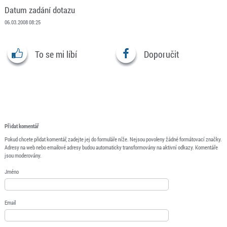
Datum zadání dotazu
06.03.2008 08:25
To se mi líbí
Doporučit
Přidat komentář
Pokud chcete přidat komentář, zadejte jej do formuláře níže. Nejsou povoleny žádné formátovací značky.
Adresy na web nebo emailové adresy budou automaticky transformovány na aktivní odkazy. Komentáře
jsou moderovány.
Jméno
Email