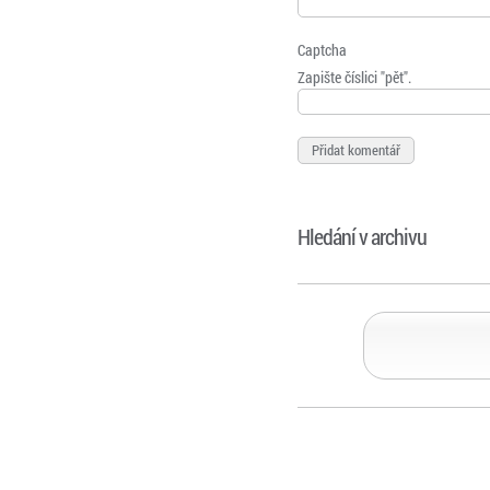
Captcha
Zapište číslici "pět".
Hledání v archivu