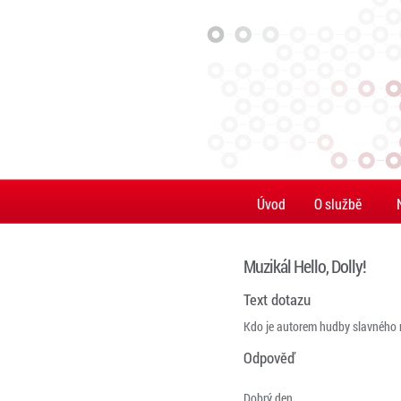
Úvod
O službě
Muzikál Hello, Dolly!
Text dotazu
Kdo je autorem hudby slavného m
Odpověď
Dobrý den,