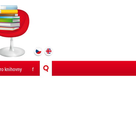
ro knihovny
f