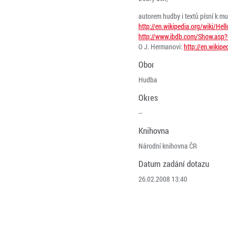
autorem hudby i textů písní k mu
http://en.wikipedia.org/wiki/H
http://www.ibdb.com/Show.asp
O J. Hermanovi:
http://en.wikip
Obor
Hudba
Okres
--
Knihovna
Národní knihovna ČR
Datum zadání dotazu
26.02.2008 13:40