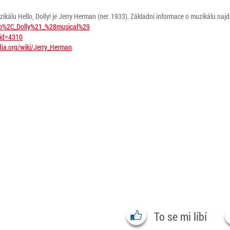
zikálu Hello, Dolly! je Jerry Herman (ner. 1933). Základní informace o muzikálu najd
ello%2C_Dolly%21_%28musical%29
?id=4310
edia.org/wiki/Jerry_Herman
.
To se mi líbí