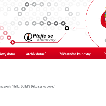
Nový dotaz
Archiv dotazů
Zúčastněné knihovny
P
uzikálu "Hello, Dolly!"? Děkuji za odpověď.