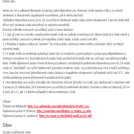
Dobrý den,
tento jev se v odborné literatuře označuje jako Mpembův jev. Nemusí však nastat vždy a za všech
okolností a dosud není uspokojivě vysvětleno, jak k němu dochází.
Základem Mpembova jevu je to, že za určitých okolností teplá voda změní skupenství v pevné (tedy led)
dříve než studená voda umístěná ve stejném prostředí.
Existuje několik možných vysvětlení, proč k tomu dochází:
1.) Jak už jste se zmínila, vypařováním teplé vody se jednak zmenšuje její objem (zbývá jí tedy méně a
proto rychlejí zamrzá) a jednak jím kapalina ztrácí teplo, a tedy zamzrzne dřív.
2.) Nádoba s teplou vodou se "protaví" do vrstvy ledu, námrazy nebo sněhu a dochází tak k rychlejší
výměně tepla.
3.) V teplé vodě se molekuly pohybují jinak než ve studené a jejich pohyb zvyšuje pravděpodobnost a
četnost vytváření tzv. krystalizačních jader, tedy počátečních bodů, kde se začínají vytvářet krystalky
ledu. Podle diplomové práce Pavla Böhma je jednou z nezbytných podmínek Mpembova jevu to, že teplá
voda se "přechladí" na vyšší teplotu než původně studená voda - ta je přechlazená více a tudíž potřebuje
více času ke zmrznutí (přechlazená voda zůstává v kapalném skupenství i při teplotě nižší než 0°C - aby
ztuhla potřebuje právě přítomnost krystalizačních jader).
4.) Na Mpembův jev může mít dále vliv chemické složení příměsí ve vodě, její obohacení vzduchem atd.
V praxi je již dokázáno, že k tomuto jevu za určitých podmínek dochází (zmínky o něm se objevují již ve
4 stol. př.n.l.), ale v žádném případě k němu nedochází vždy.
Zdroje:
Článek na Wikipedii:
http://cs.wikipedia.org/wiki/Mpemb%C5%AFv_jev
Diplomová práce P. Böhma:
http://mpemba.pavelbohm.cz/index_cz.php
Diplomová práce D. Janišové:
http://is.muni.cz/th/84443/pedf_m/DJ.pdf
Obor
Fyzika a příbuzné vědy