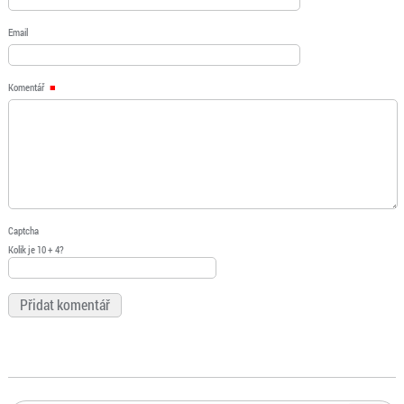
Email
Komentář
Captcha
Kolik je 10 + 4?