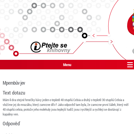
Menu
Mpembův jev
Text dotazu
Mám-li dva stejné hrnečky kávy jeden o teplotě 40 stupňů Celsia a druhý o teplotě 30 stupňů Celsia a
vložíme jej do mrazáku, který zamrzne dřív? Jako odpověď tam byla, že zamrzne první šálek, který měl
40 stupňů celsia, protože jeho molekuly jsou teplejší tudíž jsou i rychlejší a rychleji se dostávají z
kapaliny ven.
Odpověď