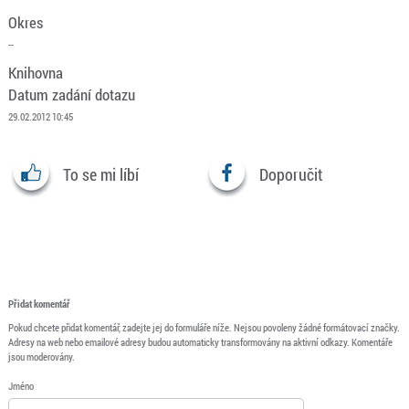
Okres
--
Knihovna
Datum zadání dotazu
29.02.2012 10:45
To se mi líbí
Doporučit
Přidat komentář
Pokud chcete přidat komentář, zadejte jej do formuláře níže. Nejsou povoleny žádné formátovací značky.
Adresy na web nebo emailové adresy budou automaticky transformovány na aktivní odkazy. Komentáře
jsou moderovány.
Jméno