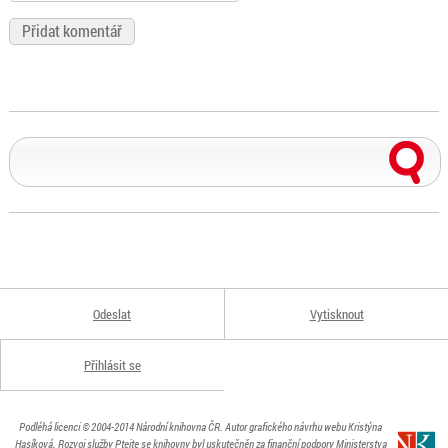
Odeslat
Vytisknout
Přihlásit se
Podléhá licenci
© 2004-2014
Národní knihovna ČR
. Autor grafického návrhu webu Kristýna
Hasíková.
Rozvoj služby Ptejte se knihovny byl uskutečněn za finanční podpory Ministerstva