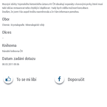
Muzejní sbírky Vojenského historického ústavu AV ČR obsahují exponáty s kovovými prvky, které musí
také občas restaurovat nebo chybějící doplňovat. I tady bych viděla možnost konzultace.
Doufám, že jsem Vás aspoň trošku nasměrovala a že Vám informace pomohou.
Obor
Chemie. Krystalografie. Mineralogické vědy
Okres
--
Knihovna
Národní knihovna ČR
Datum zadání dotazu
08.03.2011 09:06
To se mi líbí
Doporučit