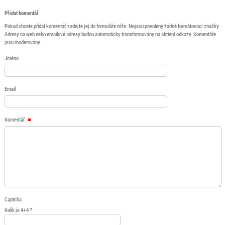
Přidat komentář
Pokud chcete přidat komentář, zadejte jej do formuláře níže. Nejsou povoleny žádné formátovací značky.
Adresy na web nebo emailové adresy budou automaticky transformovány na aktivní odkazy. Komentáře
jsou moderovány.
Jméno
Email
Komentář
Captcha
Kolik je 4+4 ?