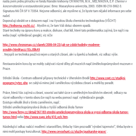
našla jsem jednu příručku ve fondu Národní knihovny ČR NIKITIN, M.K., MEL'NIKOVA, E.P.
Chemie v
konzervátorské a restaurátorské praxi
. Brno: Masarykova univerzita, 2003. ISBN 80-210-3062-3.
Signatura NK ČR SF II 73354. Nejsme odborníci, ale myslíme si, že byste tam nějaké informace pro sebe
našel.
Doporučuji obrátit se s dotazem např. i na Vysokou školu chemicko technologickou (VŠCHT)
http://knihovna.vscht.cz/
. Myslím si, že tam Váš dotaz oborem spadá.
Staré techniky na úpravu kovu a reakce, diskuse, chat lidí, které tato problematika zajímá, lze najít i na
webu (např. vyhledávač google), viz níže
http://www.chronomag.cz/clanek/2006-04-23/jak-se-zdobi-hodinky-modrene-
sroubky.html#axzz1EcJ5lkA9
. Nejspíš se technika používá nejen u starých zbraní, ale i u šperků a hodinek, viz odkaz výše.
Restaurováním kovu by se mohly zabývat i různé dílny při muzeích např.Uměleckoprůmyslové muzeum v
Praze.
Střední škola - Centrum odborné přípravy technické v Uherském Brodě
http://www.copt.cz/studijni-
programy/rytec.php
se zabývá mimo jiné i uměleckou výzdobou zbraní a mohli by poradit.
Práce, která Vás zajímá u zbraní, souvisí asi také úzce s uměleckým kovářstvím obecně; odkazy na
různé odborníky v tomto oboru lze najít na webu pomocí např. vyhledávače google.
Existuje několik škol s tímto zaměřením, např.:
Střední uměleckoprůmyslová škola a Vyšší odborná škola Turnov
http://www.firmy.cz/detail/361183-stredni-umeleckoprumyslova-skola-a-vyssi-odborna-skola-turnov-
turnov.html
nebo
http://www.sups.info/410_pzk.htm
.
Následující odkaz nabízí modření i starostříbro, třeba by Vám prozradili "výrobní tajemství", třeba byste s
nimi mohl postupy konzultovat,
http://www.cevoxhunt.cz/sluzby/puskarske-prace/
.