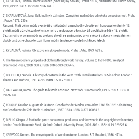
1) KYBALOVÁ, Ludmila. Barok a rokoko [edice Dějiny odívání]. Praha : NLN, Nakladatelství Lidové noviny,
1996, c1997. 235 s. ISBN 80-7106-144-1.
2) SKARLANTOVÁ, Jana. Od krinolíny k džínsům : Zamyšlení nad módou od rokoka po současnost. Praha
: Práce, 1979. 230 s.
Resumé: Malé dějiny módy vyprávějí o nákladných a nepohodlných oděvech francouzské šlechty 18.
století, módě a životě za direktoria, empíru a restaurace, o tom, jak žili a oblékali se lidé v 19. století.
Seznamují s vývojem módy na přelomu století, se změnami po první světové válce a v meziválečném
období a stručně charakterizují hlavní módní tendence v posledních třiceti letech.
3) KYBALOVÁ, ludmila. Obrazová encyklopedie módy. Praha : Artia, 1973. 623 s.
4) The Greenwood encyclopedia of clothing through world history. Volume 2, 1501-1800. Westport :
Greenwood Press, 2008. 380 s. ISBN 978-0-313-33664-5.
5) BOUCHER, Francois. A history of costume in the West : with 1188 illustrations, 365 in colour. London :
Thames and Hudson, 1996. 459 s. ISBN 0-500-27910-1.
6) BACLAWSKI, Karen. The guide to historic costume. New York : Drama Book, c1995. 239 s. ISBN 0-
89676-137-1.
7) FOUQUÉ, Karoline Auguste de la Motte. Geschichte der Moden, vom Jahre 1785 bis 1829 : Als Beitrag
zur Geschichte der Zeit. Berlin : Union Verl., 1987. 183 s. ISBN 3-372-00084-6.
8) RIELLO, Giorgio. A foot in the past : consumers, producers, and footwear in the long eighteenth century.
Leeds : Pasold Research Fund ; Oxford : Oxford University Press, 2006. 302 s. ISBN 0-19-929225-6.
9) YARWOOD, Doreen. The encyclopaedia of world costume. London : B.T. Batsford, 1986. 471 s.