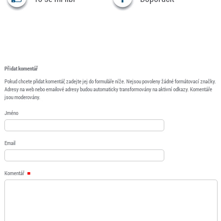
Přidat komentář
Pokud chcete přidat komentář, zadejte jej do formuláře níže. Nejsou povoleny žádné formátovací značky.
Adresy na web nebo emailové adresy budou automaticky transformovány na aktivní odkazy. Komentáře
jsou moderovány.
Jméno
Email
Komentář