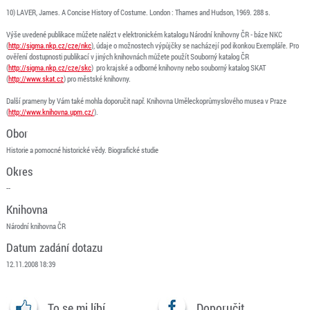
10) LAVER, James. A Concise History of Costume. London : Thames and Hudson, 1969. 288 s.
Výše uvedené publikace můžete nalézt v elektronickém katalogu Národní knihovny ČR - báze NKC
(
http://sigma.nkp.cz/cze/nkc
), údaje o možnostech výpůjčky se nacházejí pod ikonkou Exempláře. Pro
ověření dostupnosti publikací v jiných knihovnách můžete použít Souborný katalog ČR
(
http://sigma.nkp.cz/cze/skc
) pro krajské a odborné knihovny nebo souborný katalog SKAT
(
http://www.skat.cz
) pro městské knihovny.
Další prameny by Vám také mohla doporučit např. Knihovna Uměleckoprůmyslového musea v Praze
(
http://www.knihovna.upm.cz/
).
Obor
Historie a pomocné historické vědy. Biografické studie
Okres
--
Knihovna
Národní knihovna ČR
Datum zadání dotazu
12.11.2008 18:39
To se mi líbí
Doporučit