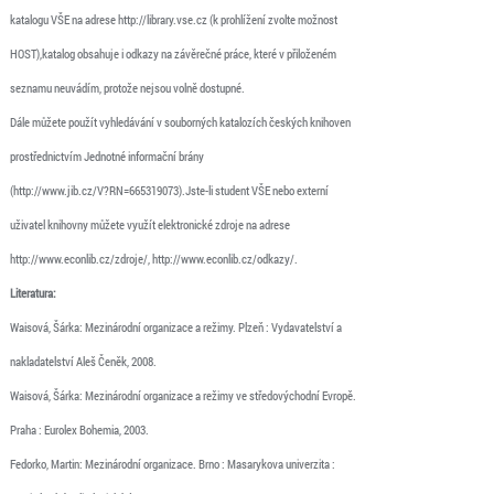
katalogu VŠE na adrese http://library.vse.cz (k prohlížení zvolte možnost
HOST),katalog obsahuje i odkazy na závěrečné práce, které v přiloženém
seznamu neuvádím, protože nejsou volně dostupné.
Dále můžete použít vyhledávání v souborných katalozích českých knihoven
prostřednictvím Jednotné informační brány
(http://www.jib.cz/V?RN=665319073).Jste-li student VŠE nebo externí
uživatel knihovny můžete využít elektronické zdroje na adrese
http://www.econlib.cz/zdroje/, http://www.econlib.cz/odkazy/.
Literatura:
Waisová, Šárka: Mezinárodní organizace a režimy. Plzeň : Vydavatelství a
nakladatelství Aleš Čeněk, 2008.
Waisová, Šárka: Mezinárodní organizace a režimy ve středovýchodní Evropě.
Praha : Eurolex Bohemia, 2003.
Fedorko, Martin: Mezinárodní organizace. Brno : Masarykova univerzita :