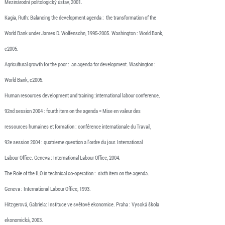
Mezinárodní politologický ústav, 2001.
Kagia, Ruth: Balancing the development agenda : the transformation of the
World Bank under James D. Wolfensohn, 1995-2005. Washington : World Bank,
c2005.
Agricultural growth for the poor : an agenda for development. Washington :
World Bank, c2005.
Human resources development and training :international labour conference,
92nd session 2004 : fourth item on the agenda = Mise en valeur des
ressources humaines et formation : conférence internationale du Travail,
92e session 2004 : quatrieme question a l'ordre du jour. International
Labour Office. Geneva : International Labour Office, 2004.
The Role of the ILO in technical co-operation : sixth item on the agenda.
Geneva : International Labour Office, 1993.
Hitzgerová, Gabriela: Instituce ve světové ekonomice. Praha : Vysoká škola
ekonomická, 2003.