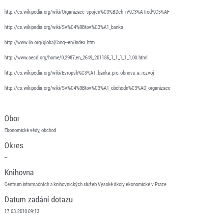
http://cs.wikipedia.org/wiki/Organizace_spojen%C3%BDch_n%C3%A1rod%C5%AF
http://cs.wikipedia.org/wiki/Sv%C4%9Btov%C3%A1_banka
http://www.ilo.org/global/lang--en/index.htm
http://www.oecd.org/home/0,2987,en_2649_201185_1_1_1_1_1,00.html
http://cs.wikipedia.org/wiki/Evropsk%C3%A1_banka_pro_obnovu_a_rozvoj
http://cs.wikipedia.org/wiki/Sv%C4%9Btov%C3%A1_obchodn%C3%AD_organizace
Obor
Ekonomické vědy, obchod
Okres
--
Knihovna
Centrum informačních a knihovnických služeb Vysoké školy ekonomické v Praze
Datum zadání dotazu
17.03.2010 09:13