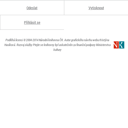
Odeslat
Vytisknout
Přihlásit se
Podléhá licenci
© 2004-2014
Národní knihovna ČR
. Autor grafického návrhu webu Kristýna
Hasíková.
Rozvoj služby Ptejte se knihovny byl uskutečněn za finanční podpory Ministerstva
kultury