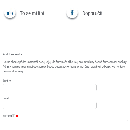
To se mi líbí
Doporučit
Přidat komentář
Pokud chcete přidat komentář, zadejte jej do formuláře níže. Nejsou povoleny žádné formátovací značky.
Adresy na web nebo emailové adresy budou automaticky transformovány na aktivní odkazy. Komentáře
jsou moderovány.
Jméno
Email
Komentář