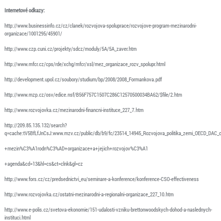
Internetové odkazy:
http://www.businessinfo.cz/cz/clanek/rozvojova-spoluprace/rozvojove-program-mezinarodni-
organizace/1001295/45901/
http://www.czp.cuni.cz/projekty/sdcz/moduly/5A/5A_zaver.htm
http://www.mfcr.cz/cps/rde/xchg/mfcr/xsl/mez_organizace_rozv_spolupr.html
http://development.upol.cz/soubory/studium/bp/2008/2008_Formankova.pdf
http://www.mzp.cz/osv/edice.nsf/B56F757C1507C286C12570500034BA62/$file/2.htm
http://www.rozvojovka.cz/mezinarodni-financni-instituce_227_7.htm
http://209.85.135.132/search?
q=cache:tV5BfLfJnCsJ:www.mzv.cz/public/db/b9/fc/23514_14945_Rozvojova_politika_zemi_OECD_DAC_
+mezin%C3%A1rodn%C3%AD+organizace+a+jejich+rozvojov%C3%A1
+agenda&cd=13&hl=cs&ct=clnk&gl=cz
http://www.fors.cz/cz/predsednictvi_eu/seminare-a-konference/konference-CSO-effectiveness
http://www.rozvojovka.cz/ostatni-mezinarodni-a-regionalni-organizace_227_10.htm
http://www.e-polis.cz/svetova-ekonomie/151-udalosti-vzniku-brettonwoodskych-dohod-a-naslednych-
instituci.html