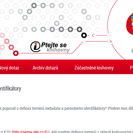
Nový dotaz
Archiv dotazů
Zúčastněné knihovny
P
ntifikátory
poprosit o definici termínů metadata a persistentní identifikátory? Předem moc děk
zi KTD (
http://sigma.nkp.cz/F/
), kde najdete definice termínů z oblasti knihovnictv