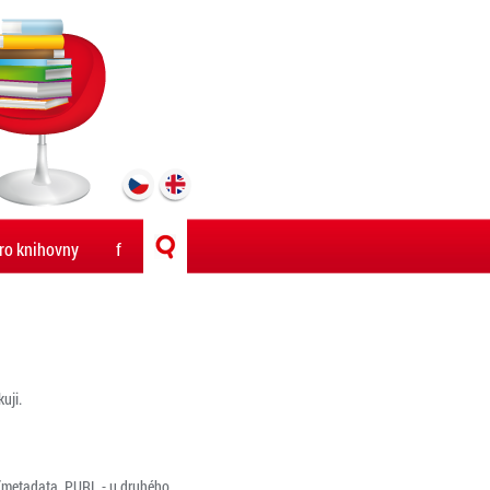
ro knihovny
f
uji.
í (metadata, PURL - u druhého