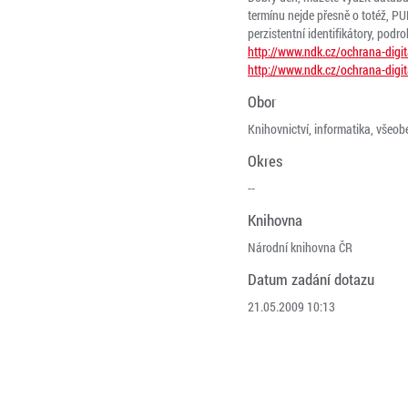
termínu nejde přesně o totéž, PU
perzistentní identifikátory, podr
http://www.ndk.cz/ochrana-digit
http://www.ndk.cz/ochrana-digit
Obor
Knihovnictví, informatika, všeobe
Okres
--
Knihovna
Národní knihovna ČR
Datum zadání dotazu
21.05.2009 10:13