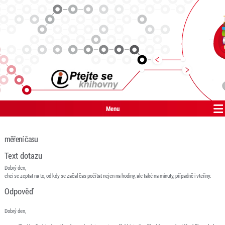
Menu
měření času
Text dotazu
Dobrý den,
chci se zeptat na to, od kdy se začal čas počítat nejen na hodiny, ale také na minuty, případně i vteřiny.
Odpověď
Dobrý den,