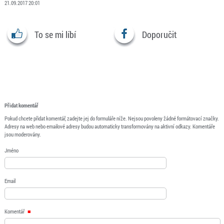
21.09.2017 20:01
To se mi líbí
Doporučit
Přidat komentář
Pokud chcete přidat komentář, zadejte jej do formuláře níže. Nejsou povoleny žádné formátovací značky.
Adresy na web nebo emailové adresy budou automaticky transformovány na aktivní odkazy. Komentáře
jsou moderovány.
Jméno
Email
Komentář