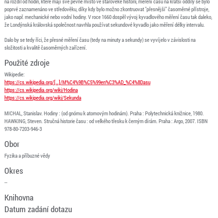
na rozdíl od hodin, které mají své pevné místo ve starověké historii, měření času na kratší oddíly se bylo
poprvé zaznamenáno ve středověku, díky kdy bylo možno zkontruovat "přesnější" časoměrné přístroje,
jako např. mechanické nebo vodní hodiny. V roce 1660 dospěl vývoj kyvadlového měření času tak daleko,
že Londýnská královská společnost navrhla používat sekundové kyvadlo jako měření délky intervalu.
Dalo by se tedy říci, že přesné měření času (tedy na minuty a sekundy) se vyvíjelo v závislosti na
složitosti a kvalitě časoměrných zařízení.
Použité zdroje
Wikipedie:
https://cs.wikipedia.org/[…]/M%C4%9B%C5%99en%C3%AD_%C4%8Dasu
https://cs.wikipedia.org/wiki/Hodina
https://cs.wikipedia.org/wiki/Sekunda
MICHAL, Stanislav. Hodiny : (od gnómu k atomovým hodinám). Praha : Polytechnická knižnice, 1980.
HAWKING, Steven. Stručná historie času : od velkého třesku k černým dírám. Praha : Argo, 2007. ISBN
978-80-7203-946-3
Obor
Fyzika a příbuzné vědy
Okres
--
Knihovna
Datum zadání dotazu