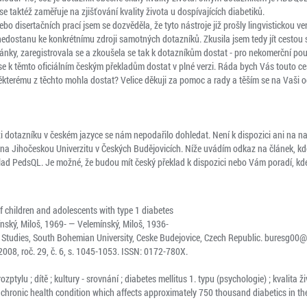
 se taktéž zaměřuje na zjišťování kvality života u dospívajících diabetiků.
bo disertačních prací jsem se dozvěděla, že tyto nástroje již prošly lingvistickou ve
nedostanu ke konkrétnímu zdroji samotných dotazníků. Zkusila jsem tedy jít cesto
nky, zaregistrovala se a zkoušela se tak k dotazníkům dostat - pro nekomerční použ
 se k těmto oficiálním českým překladům dostat v plné verzi. Ráda bych Vás touto c
ěkterému z těchto mohla dostat? Velice děkuji za pomoc a rady a těším se na Vaši 
i dotazníku v českém jazyce se nám nepodařilo dohledat. Není k dispozici ani na naš
 na Jihočeskou Univerzitu v Českých Budějovicích. Níže uvádím odkaz na článek, kde
lad PedsQL. Je možné, že budou mít český překlad k dispozici nebo Vám poradí, kde
 of children and adolescents with type 1 diabetes

ský, Miloš, 1969- — Velemínský, Miloš, 1936-

 Studies, South Bohemian University, Ceske Budejovice, Czech Republic. buresg00@z
2008, roč. 29, č. 6, s. 1045-1053. ISSN: 0172-780X.

rozptylu ; dítě ; kultury - srovnání ; diabetes mellitus 1. typu (psychologie) ; kvali
a chronic health condition which affects approximately 750 thousand diabetics in the