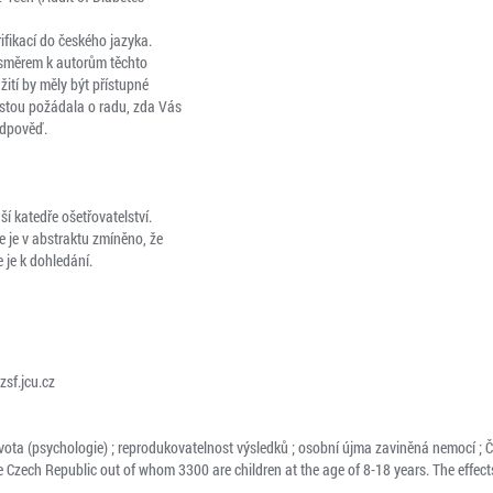
rifikací do českého jazyka.
u směrem k autorům těchto
ití by měly být přístupné
estou požádala o radu, zda Vás
odpověď.
í katedře ošetřovatelství.
 je v abstraktu zmíněno, že
 je k dohledání.
sf.jcu.cz

ta života (psychologie) ; reprodukovatelnost výsledků ; osobní újma zaviněná nemocí ; Č
 Czech Republic out of whom 3300 are children at the age of 8-18 years. The effects 