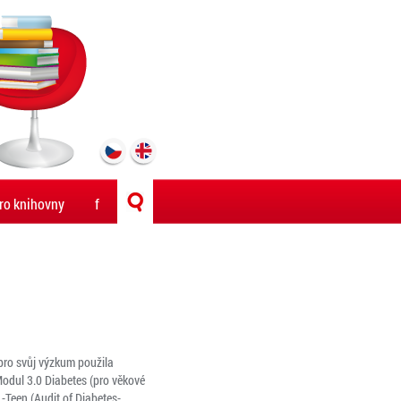
ro knihovny
f
pro svůj výzkum použila
Modul 3.0 Diabetes (pro věkové
L-Teen (Audit of Diabetes-