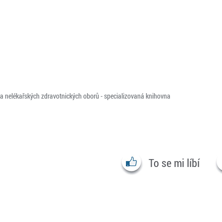
 a nelékařských zdravotnických oborů - specializovaná knihovna
To se mi líbí