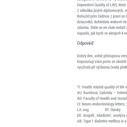
Dependent Quality of Life), který
Z několika jiných diplomových, ne
Bohužel přes žádnou z prací se 
dotazníků, dohledala webové strá
zdarma. Stále se mi však nedaří
napadá, jak bych se alespoň k n
Odpověď
Dobrý den, volně přístupnou verz
Doporučuji Vám proto se obrátit
využívali při výzkumu český přek
TI: Health related quality of life
AU: Burešová, Gabriela — Velemín
AD: Faculty of Health and Social
CI: Neuro-endocrinology letters. 
LA: eng                   RT: články

DE: dospělí ; mladiství ; analýza 
AB: Type 1 diabetes mellitus is 