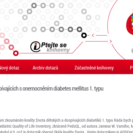
Nový dotaz
Archiv dotazů
Zúčastněné knihovny
P
ospívajících s onemocněním diabetes mellitus 1. typu
ám zkoumáním kvality života dětských a dospívajících diabetiků 1. typu Ráda bych 
diatric Quality of Life Inventory, zkráceně PedsQL, od autora Jamese W. Varniho, 
a Modul 4.0, což je dotazník obecné škály kvality života. Jiným dotazníkem je ADDQo