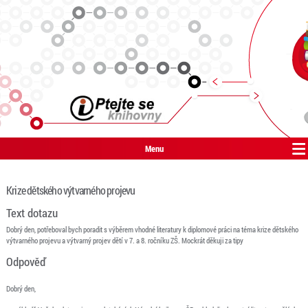
Menu
Krize dětského výtvarného projevu
Text dotazu
Dobrý den, potřeboval bych poradit s výběrem vhodné literatury k diplomové práci na téma krize dětského
výtvarného projevu a výtvarný projev dětí v 7. a 8. ročníku ZŠ. Mockrát děkuji za tipy
Odpověď
Dobrý den,