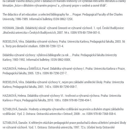
na základě Vašeho dotazu jsme v databázích Národní knihovny ČR vyhledali relevantní literaturu a články
tématům ,,krize v dětském výtvarném projevu" a ,,výtvarný projev v sedmé a osmé třídě".
The didactics of art education: a selected bibliography for ... Prague: Pedagogical Faculty of the Charles
University, 1986-1989. Informační bulletiny.ISSN 0862-125X.
HOSMAN, Zdeněk. Didaktický skicář: výtvarné činnosti ve výtvarné výchově. 1. vyd. České Budějovice:
Jihočeská univerzita v Českých Budějovicích, 2007. 94 s. ISBN 978-80-7394-001-0.
ROESELOVÁ, Věra. Didaktika výtvarné výchovy. Praha: Univerzita Karlova, Pedagogická fakulta, 2003. 56
s. Texty pro distanční studium. ISBN 80-7290-121-4.
Didaktika výtvarné výchovy: výběrová bibliografie za rok ... Praha: Pedagogická fakulta Univerzity
Karlovy, 1983-1992. Informační bulletiny. ISSN 0862-058X.
HAZUKOVÁ, Helena a ŠAMŠULA, Pavel. Didaktika výtvarné výchovy I. Praha: Univerzita Karlova v Praze,
Pedagogická fakulta, 2005. 129 s. ISBN 80-7290-237-7.
ROESELOVÁ, Věra. Didaktika výtvarné výchovy V., nejen pro základní umělecké školy. Praha: Univerzita
Karlova, Pedagogická fakulta, 2001. 143 s. ISBN 80-7290-058-7.
HAZUKOVÁ, Helena. Didaktika výtvarné výchovy VI.: tvořivost a výtvarná výchova. Praha: Univerzita
Karlova v Praze, Pedagogická fakulta, 2010. 108 s. ISBN 978-80-7290-434-1.
SZTABLOVÁ, Danuše. Hodnoty a integrita výtvarného vzdělávání na prvním a druhém stupni základního
vzdělávání. Vyd. 2. Ostrava: Ostravská univerzita v Ostravě, 2008- . sv. ISBN 978-80-7368-558-4.
SZTABLOVÁ, Danuše. K některým otázkám pedagogické praxe posluchačů oboru učitelství primární školy
ve výtvarné výchově. Vyd. 1. Ostrava: Ostravská univerzita, 1997. 72 s. Učební texty Ostravské