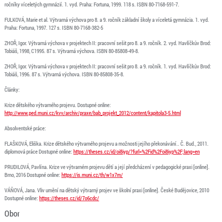
ročníky víceletých gymnázií. 1. vyd. Praha: Fortuna, 1999. 118 s. ISBN 80-7168-591-7.
FULKOVÁ, Marie et al. Výtvarná výchova pro 8. a 9. ročník základní školy a víceletá gymnázia. 1. vyd.
Praha: Fortuna, 1997. 127 s. ISBN 80-7168-382-5
ZHOŘ, Igor. Výtvarná výchova v projektech II: pracovní sešit pro 8. a 9. ročník. 2. vyd. Havlíčkův Brod:
Tobiáš, 1998, C1995. 87 s. Výtvarná výchova. ISBN 80-85808-49-8.
ZHOŘ, Igor. Výtvarná výchova v projektech II: pracovní sešit pro 8. a 9. ročník. 1. vyd. Havlíčkův Brod:
Tobiáš, 1996. 87 s. Výtvarná výchova. ISBN 80-85808-35-8.
Články:
Krize dětského výtvarného projevu. Dostupné online:
http://www.ped.muni.cz/kvv/archiv/praxe/bab_projekt_2012/content/kapitola3-5.html
Absolventské práce:
FLAŠKOVÁ, Eliška. Krize dětského výtvarného projevu a možnosti jejího překonávání.. Č. Bud., 2011.
diplomová práce Dostupné online:
https://theses.cz/id/oi8iyp/?furl=%2Fid%2Foi8iyp%2F;lang=en
PRUDILOVÁ, Pavlína. Krize ve výtvarném projevu dětí a její předcházení v pedagogické praxi [online].
Brno, 2016 Dostupné online:
https://is.muni.cz/th/w1x7m/
VÁŇOVÁ, Jana. Vliv umění na dětský výtvarný projev ve školní praxi [online]. České Budějovice, 2010
Dostupné online:
https://theses.cz/id/7o6cdc/
Obor