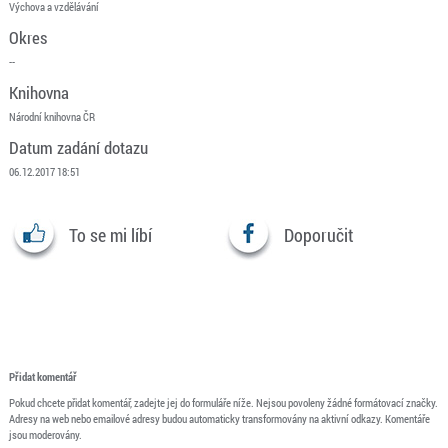
Výchova a vzdělávání
Okres
--
Knihovna
Národní knihovna ČR
Datum zadání dotazu
06.12.2017 18:51
To se mi líbí
Doporučit
Přidat komentář
Pokud chcete přidat komentář, zadejte jej do formuláře níže. Nejsou povoleny žádné formátovací značky.
Adresy na web nebo emailové adresy budou automaticky transformovány na aktivní odkazy. Komentáře
jsou moderovány.