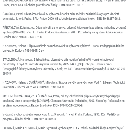
ŠAMŠULA, Pavel. Obrazárna v hlavě 4: výtvarná čítanka pro 7. ročník základní školy. 1. vyd. Praha: SPL-
Práce, 1999. 63 s. Učebnice pro základní školy. ISBN 80-86287-01-7.
ŠAMŠULA, Pavel. Obrazárna v hlavě 5: výtvarná čítanka od 8. ročníku základní školy a pro víceletá
gymnázia. 1. vyd. Praha: SPL - Práce, 2000. 63 s. Učebnice pro základní školy. ISBN 80-86287-26-2.
PŘIKRYLOVÁ, Katarína, ed. Odvaha tvořit a stereotyp: odborná kritická reflexe příprav na hodiny výtvarné
výchovy [CD-ROM]. Vyd. 1. Hradec Králové: Gaudeamus, 2011. Požadavky na systém: Adobe Acrobat
Reader. ISBN 978-80-7435-078-8.
HAZUKOVÁ, Helena. Příprava učitele na rozhodování ve výtvarné výchově. Praha: Pedagogická fakulta
Univerzity Karlovy, 1994-1995. 2 sv.
STADLEROVÁ, Hana et al. S lehoulinkou: alternativy přístupů k předmětu Výtvarné vyjadřovací
prostředky. 1. vyd. V Brně: Masarykova univerzita, 2005. 144 s., [33] l. obr. příl. Sborník prací
Pedagogické fakulty Masarykovy univerzity v Brně; sv. 189. Řada estetickovýchovná; č. 5. ISBN 80-210-
3917-5.
HAZUKOVÁ, Helena a DVOŘÁKOVÁ, Miloslava. Situace ve výtvarné výchově. Vyd. 1. Liberec: Technická
univerzita v Liberci, 2002. 41 s. ISBN 80-7083-661-X.
MYSLIVEČKOVÁ, Hana, ed. a ŠOBÁŇOVÁ, Petra, ed. Vysokoškolská příprava výtvarných pedagogů -
současný stav a perspektivy [CD-ROM]. Olomouc: Univerzita Palackého, 2007. Sborníky. Požadavky na
systém: Adobe Acrobat Reader (na disku). ISBN 978-80-244-2005-9.
Výtvarná výchova: učební osnovy pro 1. až 9. ročník. 1. vyd. Praha: Fortuna, 1996. 12 s. Vzdělávací
program Základní škola. ISBN 80-238-0085-X.
FULKOVÁ, Marie a NOVOTNÁ, Marie. Výtvarná výchova pro 6. a 7. ročník základní školy a odpovídající