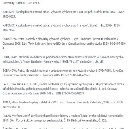
Univerzity. ISBN 80-7042-121-5.
KAFOMET: katalog forem a metod práce. Výtvarná výchova pro I. a II. stupeň. Stařeč: Infra, 2002- . ISSN
1802-9329.
KAFOMET: katalog forem a metod práce. Výtvarná výchova pro II. stupeň. Stařeč: Infra, 2002- . ISSN
1802-9345.
ŠOBÁŇOVÁ, Petra. Kapitoly z didaktiky výtvarné výchovy. 1. vyd. Olomouc: Univerzita Palackého v
Olomouci, 2006. 92 s. Texty k distančnímu vzdělávání v rámci kombinovaného studia. ISBN 80-244-1469-
4.
DURA, Josef. Methodicko-didaktické pojednání o elementárním kreslení volném ve školách obecných a
měšťanských. V Praze: Nákladem Aloisa Hynka, [1892]. 76 s., [7] složených l. obr. příl.
ŠOBÁŇOVÁ, Petra. Metodický materiál k pedagogické praxi ve výtvarné výchově [DVD-ROM]. 1. vydání.
Olomouc: Univerzita Palackého v Olomouci, 2015. ISBN 978-80-244-4756-8.
LASOTOVÁ, Dáša a BEJLOVEC, Radim. Metodika výuky výtvarné výchovy na 2. stupni základních škol a
středních školách z pohledu pedagogické praxe - náměty pro začínajícího učitele. 1. vyd. Ostrava:
Ostravská univerzita v Ostravě, 2010. 101 s. ISBN 978-80-7368-892-9.
ADOLF, Miloš. Některé kapitoly z didaktiky VV. 1. vyd. Olomouc: Univerzita Palackého, 2002. 57 s. ISBN
80-244-0559-8.
DUŠEK, Vavřinec Josef. O základech umělecké výchovy v moderní škole. Praha: Dědictví Komenského,
1911. 66 s. Časové otázky a rozpravy pedagogické; Č. 19. Dědictví Komenského; Č. 126.