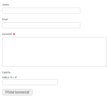
Jméno
Email
Komentář
Captcha
Kolik je 10 + 4?