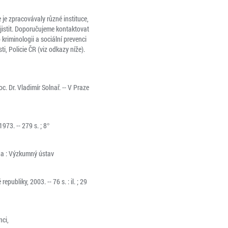
 je zpracovávaly různé instituce,
jistit. Doporučujeme kontaktovat
 kriminologii a sociální prevenci
ti, Policie ČR (viz odkazy níže).
. Dr. Vladimír Solnař. -- V Praze
973. -- 279 s. ; 8°
ha : Výzkumný ústav
epubliky, 2003. -- 76 s. : il. ; 29
nci,