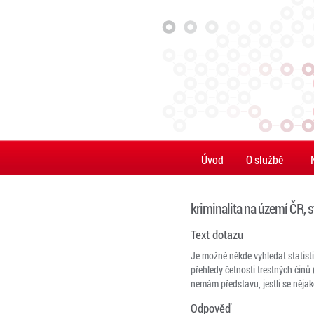
Úvod
O službě
kriminalita na území ČR, s
Text dotazu
Je možné někde vyhledat statisti
přehledy četnosti trestných činů 
nemám představu, jestli se něja
Odpověď