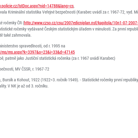
w.policie.cz/lstDoc.aspx?nid=14788&lang=cs
,
ala Kriminální statistika Veřejné bezpečnosti (Karabec uvádí za r. 1967-72, vyd. Min
cké ročenky ČR (
http://www.czso.cz/csu/2007edicniplan.nsf/kapitola/10n1-07-2007
tatistické ročenky vydávané Českým statistickým úřadem v minulosti. Za první repu
itě také zahrnovala.
ministerstvo spravedlnosti, od r. 1995 na
ce.cz/ms/ms.aspx?k=3397&o=23&j=33&d=47145
obě, patrně jako Justiční statistická ročenka (za r. 1967 uvádí Karabec)
zpečnosti, MV ČSSR, r. 1967-72
, Bursík a Kohout, 1922 (1922=3. ročník-1949). - Statistické ročenky první republik
lity. V NK je až od 3. ročníku.