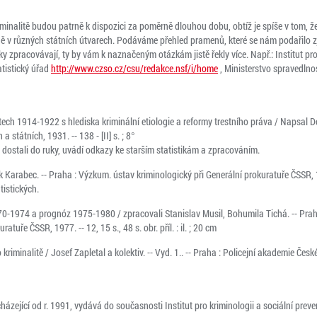
iminalitě budou patrně k dispozici za poměrně dlouhou dobu, obtíž je spíše v tom, že
ně v různých státních útvarech. Podáváme přehled pramenů, které se nám podařilo z
tiky zpracovávají, ty by vám k naznačeným otázkám jistě řekly více. Např.: Institut pro
atistický úřad
http://www.czso.cz/csu/redakce.nsf/i/home
, Ministerstvo spravedlnos
ech 1914-1922 s hlediska kriminální etiologie a reformy trestního práva / Napsal Doc
 státních, 1931. -- 138 - [II] s. ; 8°
e dostali do ruky, uvádí odkazy ke starším statistikám a zpracováním.
k Karabec. -- Praha : Výzkum. ústav kriminologický při Generální prokuratuře ČSSR, 1
tistických.
70-1974 a prognóz 1975-1980 / zpracovali Stanislav Musil, Bohumila Tichá. -- Pra
atuře ČSSR, 1977. -- 12, 15 s., 48 s. obr. příl. : il. ; 20 cm
riminalitě / Josef Zapletal a kolektiv. -- Vyd. 1.. -- Praha : Policejní akademie České r
cházející od r. 1991, vydává do současnosti Institut pro kriminologii a sociální preve