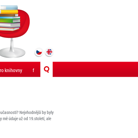
ro knihovny
f
oučasnosti? Nejvhodnější by byly
y mě údaje už od 19.století, ale