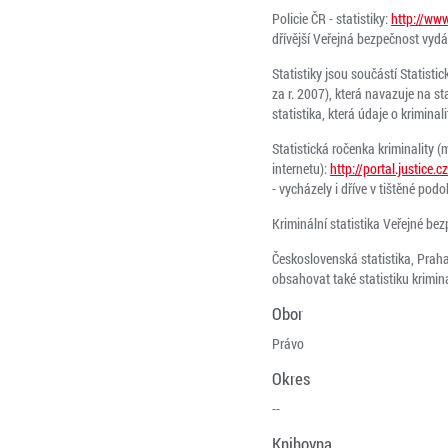
Policie ČR - statistiky:
http://ww
dřívější Veřejná bezpečnost vydáv
Statistiky jsou součástí Statisti
za r. 2007), která navazuje na s
statistika, která údaje o kriminal
Statistická ročenka kriminality (
internetu):
http://portal.justi
- vycházely i dříve v tištěné pod
Kriminální statistika Veřejné be
Československá statistika, Praha
obsahovat také statistiku krimina
Obor
Právo
Okres
--
Knihovna