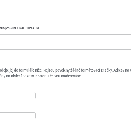
Vám poslali na e-mail. Služba PSK
adejte jej do formuláře níže. Nejsou povoleny žádné formátovací značky. Adresy na
ny na aktivní odkazy. Komentáře jsou moderovány.