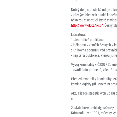
Dobrý den, statistické údaje o kr
z různých hledisek a také koneč
některou z institucí, které statis
http://www.ok.cz/iksp/
, Český st
Literatura:
1. Jednotlivé publikace
Zločinnost v zemích českých v lét
: Knihovna sborníku věd právních a
- nejstarší publikace, kterou jsm
Vývoj kriminality v ČSSR / Zdeně
- uvádí řadu pramenů, včetně sta
Přehled dynamiky kriminality 19
kriminologický při Generální prokur
Aktualizace statistických údajů o k
cm
2. statistické přehledy, ročenky
Kriminalita v r. 1991, ročenky vy