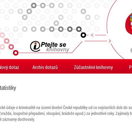
Nový dotaz
Archiv dotazů
Zúčastněné knihovny
P
tatistiky
cké údaje o kriminalitě na území dnešní České republiky od co nejstarších dob do s
(vražda, loupežné přepadení, vloupání, krádeže apod.) za jednotlivé roky. Zajímaly b
ké záznamy dochovaly.