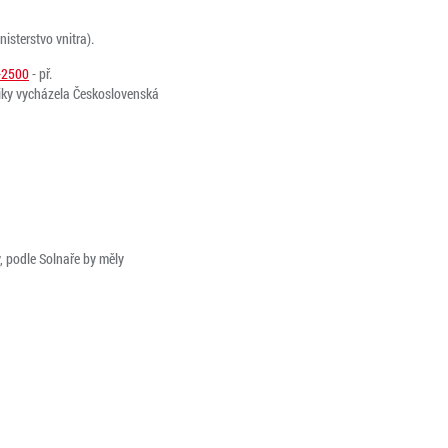
isterstvo vnitra).
-2500
- př.
bliky vycházela Československá
y, podle Solnaře by měly