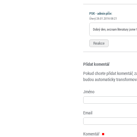
PSK - admin píše:
Úterý 26.01.2016 08:21
Dobrý den, seznam literatury jsme 
Reakce
Přidat komentář
Pokud chcete přidat komentář, z
budou automaticky transformová
Jméno
Email
Komentář