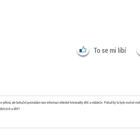
To se mi líbí
ice pěkná, ale bohužel postrádám tam informaci ohledně kriminality dětí a mládeže. Pokud by to bylo možné moh
adistvých a dětí?