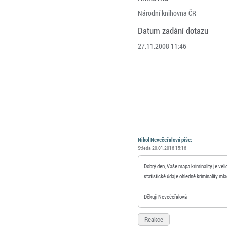
Národní knihovna ČR
Datum zadání dotazu
27.11.2008 11:46
Nikol Nevečeřalová píše:
Středa 20.01.2016 15:16
Dobrý den, Vaše mapa kriminality je vel
statistické údaje ohledně kriminality ml
Děkuji Nevečeřalová
Reakce