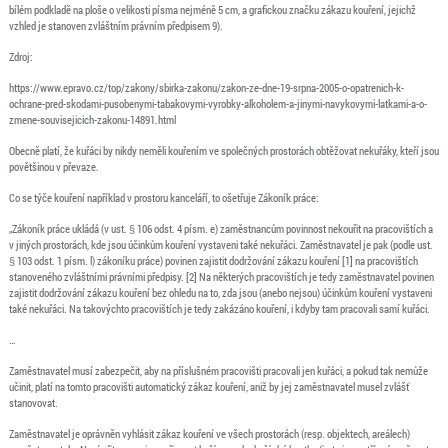
bílém podkladě na ploše o velikosti písma nejméně 5 cm, a grafickou značku zákazu kouření, jejichž
vzhled je stanoven zvláštním právním předpisem 9).
Zdroj:
https://www.epravo.cz/top/zakony/sbirka-zakonu/zakon-ze-dne-19-srpna-2005-o-opatrenich-k-
ochrane-pred-skodami-pusobenymi-tabakovymi-vyrobky-alkoholem-a-jinymi-navykovymi-latkami-a-o-
zmene-souvisejicich-zakonu-14891.html
Obecně platí, že kuřáci by nikdy neměli kouřením ve společných prostorách obtěžovat nekuřáky, kteří jsou
povětšinou v převaze.
Co se týče kouření například v prostoru kanceláří, to ošetřuje Zákoník práce:
„Zákoník práce ukládá (v ust. § 106 odst. 4 písm. e) zaměstnancům povinnost nekouřit na pracovištích a
v jiných prostorách, kde jsou účinkům kouření vystaveni také nekuřáci. Zaměstnavatel je pak (podle ust.
§ 103 odst. 1 písm. l) zákoníku práce) povinen zajistit dodržování zákazu kouření [1] na pracovištích
stanoveného zvláštními právními předpisy. [2] Na některých pracovištích je tedy zaměstnavatel povinen
zajistit dodržování zákazu kouření bez ohledu na to, zda jsou (anebo nejsou) účinkům kouření vystaveni
také nekuřáci. Na takovýchto pracovištích je tedy zakázáno kouření, i kdyby tam pracovali samí kuřáci.
…
Zaměstnavatel musí zabezpečit, aby na příslušném pracovišti pracovali jen kuřáci, a pokud tak nemůže
učinit, platí na tomto pracovišti automatický zákaz kouření, aniž by jej zaměstnavatel musel zvlášť
stanovovat.
Zaměstnavatel je oprávněn vyhlásit zákaz kouření ve všech prostorách (resp. objektech, areálech)