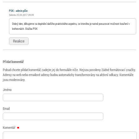
PSK - admin píše:
Sobota 25.03.2017 09:09
Dobrý den, děkujeme za doplnění dalšího praktického aspektu, ze kterého je nutné posuzovat možnost kouření v
knihovnách. Služba PSK
Reakce
Přidat komentář
Pokud chcete přidat komentář, zadejte jej do formuláře níže. Nejsou povoleny žádné formátovací značky.
Adresy na web nebo emailové adresy budou automaticky transformovány na aktivní odkazy. Komentáře
jsou moderovány.
Jméno
Email
Komentář