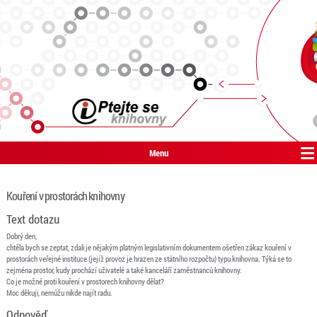
Menu
Kouření v prostorách knihovny
Text dotazu
Dobrý den,
chtěla bych se zeptat, zdali je nějakým platným legislativním dokumentem ošetřen zákaz kouření v
prostorách veřejné instituce (jejíž provoz je hrazen ze státního rozpočtu) typu knihovna. Týká se to
zejména prostor, kudy prochází uživatelé a také kanceláří zaměstnanců knihovny.
Co je možné proti kouření v prostorech knihovny dělat?
Moc děkuji, nemůžu nikde najít radu.
Odpověď