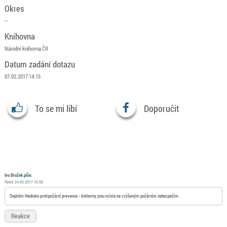
Okres
--
Knihovna
Národní knihovna ČR
Datum zadání dotazu
07.02.2017 14:15
To se mi líbí
Doporučit
Ivo Brožek píše:
Pátek 24.03.2017 16:58
Doplním hledisko protipožární prevence - knihovny jsou místa se zvýšeným požárním nebezpečím.
Reakce