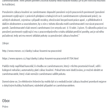
zaměstnavatele. Není přitom povinen zřizovat kuřárny nebo kuřácké koutky (je to jen vstřícná možnost
ke kuřákům).
Porušením zákazu kouření se zaměstnanec dopouští porušení svých pracovních povinností (porušení
povinnosti vyplývající z právních předpisů vztahujících se k zaměstnancem vykonávané práci); za
určitých okolností, zejména v případě recidivy, ohrožování bezpečnosti práce apod., s přihlédnutím k
dalším okolnostem a souvislostem, by s ním z tohoto důvodu mohl zaměstnavatel i rozvázat pracovní
poměr. Zaměstnavatel však nesmí zaměstnanci (ve smyslu ust. § 13 odst. 2 písm. f) zákoníku práce) za
porušení povinnosti vyplývající mu z pracovněprávního vztahu ukládat peněžní postihy, ani je od něho
požadovat, tedy ani mu nesmí ukládat pokuty za porušování zákazu kouření.“
Zdroje:
http://www.mesec.cz/clanky/zakaz-koureni-na-pracovisti/
https://www.epravo.cz/top/clanky/zakaz-koureni-na-pracovisti-81704.html
Pakliže tedy například kancelář, či chodbu se zaměstnancem, který v těchto prostorách kouří, sdílí i
kolegové nekuřáci, automaticky platí zákaz kouření. Pokud toto není dodržováno, je možné obrátit se
zaměstnavatele, který však nemůže zaměstnanci udělit pokutu.
Domníváme se, že efektivním řešením by mohlo být si o nedodržování zákazu kouření promluvit nejprve
s dotyčnými kuřáky/kuřačkami, následně případně se zaměstnavatelem.
Obor
Právo