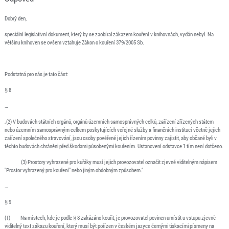
Dobrý den,
speciální legislativní dokument, který by se zaobíral zákazem kouření v knihovnách, vydán nebyl. Na
většinu knihoven se ovšem vztahuje Zákon o kouření 379/2005 Sb.
Podstatná pro nás je tato část:
§ 8
…
„(2) V budovách státních orgánů, orgánů územních samosprávných celků, zařízení zřízených státem
nebo územním samosprávným celkem poskytujících veřejné služby a finančních institucí včetně jejich
zařízení společného stravování, jsou osoby pověřené jejich řízením povinny zajistit, aby občané byli v
těchto budovách chráněni před škodami působenými kouřením. Ustanovení odstavce 1 tím není dotčeno.
(3) Prostory vyhrazené pro kuřáky musí jejich provozovatel označit zjevně viditelným nápisem
"Prostor vyhrazený pro kouření" nebo jiným obdobným způsobem.“
…
§ 9
(1) Na místech, kde je podle § 8 zakázáno kouřit, je provozovatel povinen umístit u vstupu zjevně
viditelný text zákazu kouření, který musí být pořízen v českém jazyce černými tiskacími písmeny na