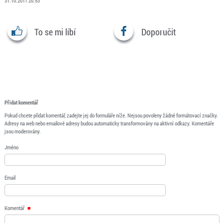
31.10.2017 20:53
To se mi líbí
Doporučit
Přidat komentář
Pokud chcete přidat komentář, zadejte jej do formuláře níže. Nejsou povoleny žádné formátovací značky.
Adresy na web nebo emailové adresy budou automaticky transformovány na aktivní odkazy. Komentáře
jsou moderovány.
Jméno
Email
Komentář