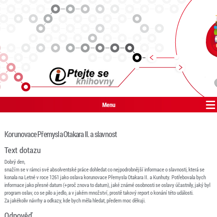
Menu
Korunovace Přemysla Otakara II. a slavnost
Text dotazu
Dobrý den,
snažím se v rámci své absolventské práce dohledat co nejpodrobnější informace o slavnosti, která se
konala na Letné v roce 1261 jako oslava korunovace Přemysla Otakara II. a Kunhuty. Potřebovala bych
informace jako přesné datum (+proč znova to datum), jaké známé osobnosti se oslavy účastnily, jaký byl
program oslav, co se pilo a jedlo, a v jakém množství, prostě takový report o konání této události.
Za jakékoliv návrhy a odkazy, kde bych měla hledat, předem moc děkuji.
Odpověď