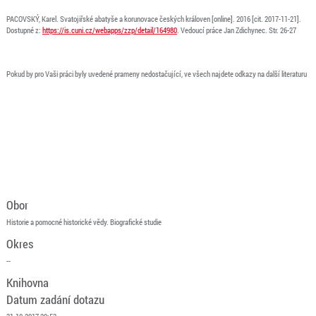
PACOVSKÝ, Karel. Svatojiřské abatyše a korunovace českých královen [online]. 2016 [cit. 2017-11-21].
Dostupné z:
https://is.cuni.cz/webapps/zzp/detail/164980
. Vedoucí práce Jan Zdichynec. Str. 26-27
Pokud by pro Vaši práci byly uvedené prameny nedostačující, ve všech najdete odkazy na další literaturu
Obor
Historie a pomocné historické vědy. Biografické studie
Okres
--
Knihovna
Datum zadání dotazu