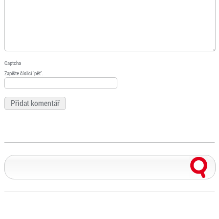
Captcha
Zapište číslici "pět".