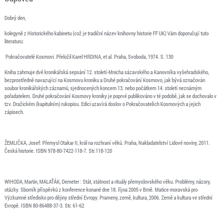
Dobrý den,
kolegyně z Historického kabinetu (což je tradiční název knihovny historie FF UK) Vám doporučují tuto
literaturu:
Pokračovatelé Kosmovi. Přeložil Karel HRDINA, et al. Praha, Svoboda, 1974. S. 130
Kniha zahrnuje dvě kronikářská sepsání 12. století-Mnicha sázavského a Kanovníka vyšehradského,
bezprostředně navazující na Kosmovu kroniku a Druhé pokračování Kosmovo, jak bývá označován
soubor kronikářských záznamů, sjednocených koncem 13. nebo počátkem 14. století neznámým
pořadatelem. Druhé pokračování Kosmovy kroniky je poprvé publikováno v té podobě, jak se dochovalo v
tzv. Dražickém (kapitulním) rukopisu. Edici uzavírá doslov o Pokračovatelích Kosmových a jejich
zápisech.
ŽEMLIČKA, Josef: Přemysl Otakar II, král na rozhraní věků. Praha, Nakladatelství Lidové noviny, 2011.
Česká historie. ISBN 978-80-7422-118-7. Str.118-120
WIHODA, Martin, MALAŤÁK, Demeter : Stát, státnost a rituály přemyslovského věku. Problémy, názory,
otázky. Sborník příspěvků z konference konané dne 18. října 2005 v Brně. Matice moravská pro
Výzkumné středisko pro dějiny střední Evropy. Prameny, země, kultura, 2006. Země a kultura ve střední
Evropě. ISBN 80-86488-37-3. Str. 61-62