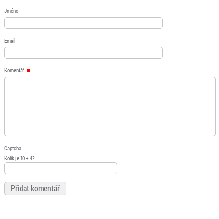
Jméno
Email
Komentář
Captcha
Kolik je 10 + 4?