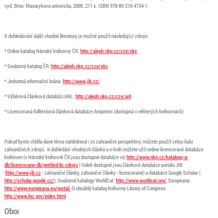
vyd. Brno: Masarykova univerzita, 2008. 211 s. ISBN 978-80-210-4734-1.
K dohledávání další vhodné literatury je možné použít následující zdroje:
* Online katalog Národní knihovny ČR:
http://aleph.nkp.cz/cze/nkc
* Souborný katalog ČR:
http://aleph.nkp.cz/cze/skc
* Jednotná informační brána:
http://www.jib.cz/
* Výběrová článková databázi ANL:
http://aleph.nkp.cz/cze/anl
* Licencovaná fulltextová článková databáze Anopress (dostupná v některých knihovnách)
Pokud byste chtěla dané téma nahlédnout i ze zahraniční perspektivy, můžete použít celou řadu
zahraničních zdrojů. K dohledání vhodných článků a e-knih můžete užít online licencované databáze
knihoven (v Národní knihovně ČR jsou dostupné databáze viz
http://www.nkp.cz/katalogy-a-
db/licencovane-db/prehled-lic-zdroju
) Volně dostupné jsou článkové databáze portálu JIB
(
http://www.jib.cz
- zahraniční články, zahraniční články - licencované) a databáze Google Scholar (
http://scholar.google.cz/
), Souborné katalogy WorldCat:
http://www.worldcat.org/
, Europeana:
http://www.europeana.eu/portal/
či obsáhlý katalog knihovny Library of Congress:
http://www.loc.gov/index.html
Obor