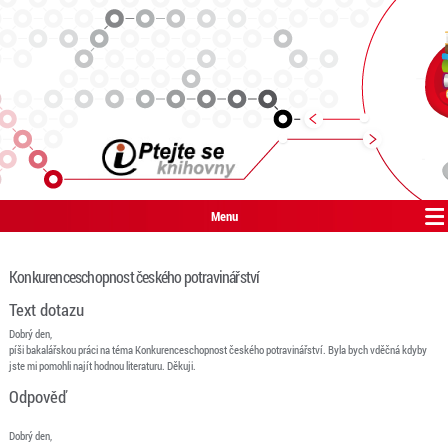
Menu
Konkurenceschopnost českého potravinářství
Text dotazu
Dobrý den,
píši bakalářskou práci na téma Konkurenceschopnost českého potravinářství. Byla bych vděčná kdyby
jste mi pomohli najít hodnou literaturu. Děkuji.
Odpověď
Dobrý den,