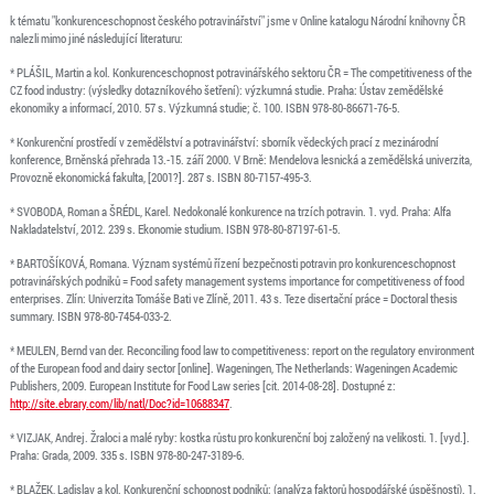
k tématu "konkurenceschopnost českého potravinářství" jsme v Online katalogu Národní knihovny ČR
nalezli mimo jiné následující literaturu:
* PLÁŠIL, Martin a kol. Konkurenceschopnost potravinářského sektoru ČR = The competitiveness of the
CZ food industry: (výsledky dotazníkového šetření): výzkumná studie. Praha: Ústav zemědělské
ekonomiky a informací, 2010. 57 s. Výzkumná studie; č. 100. ISBN 978-80-86671-76-5.
* Konkurenční prostředí v zemědělství a potravinářství: sborník vědeckých prací z mezinárodní
konference, Brněnská přehrada 13.-15. září 2000. V Brně: Mendelova lesnická a zemědělská univerzita,
Provozně ekonomická fakulta, [2001?]. 287 s. ISBN 80-7157-495-3.
* SVOBODA, Roman a ŠRÉDL, Karel. Nedokonalé konkurence na trzích potravin. 1. vyd. Praha: Alfa
Nakladatelství, 2012. 239 s. Ekonomie studium. ISBN 978-80-87197-61-5.
* BARTOŠÍKOVÁ, Romana. Význam systémů řízení bezpečnosti potravin pro konkurenceschopnost
potravinářských podniků = Food safety management systems importance for competitiveness of food
enterprises. Zlín: Univerzita Tomáše Bati ve Zlíně, 2011. 43 s. Teze disertační práce = Doctoral thesis
summary. ISBN 978-80-7454-033-2.
* MEULEN, Bernd van der. Reconciling food law to competitiveness: report on the regulatory environment
of the European food and dairy sector [online]. Wageningen, The Netherlands: Wageningen Academic
Publishers, 2009. European Institute for Food Law series [cit. 2014-08-28]. Dostupné z:
http://site.ebrary.com/lib/natl/Doc?id=10688347
.
* VIZJAK, Andrej. Žraloci a malé ryby: kostka růstu pro konkurenční boj založený na velikosti. 1. [vyd.].
Praha: Grada, 2009. 335 s. ISBN 978-80-247-3189-6.
* BLAŽEK, Ladislav a kol. Konkurenční schopnost podniků: (analýza faktorů hospodářské úspěšnosti). 1.