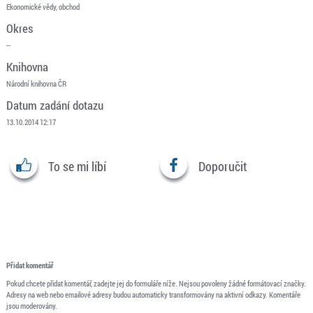
Ekonomické vědy, obchod
Okres
--
Knihovna
Národní knihovna ČR
Datum zadání dotazu
13.10.2014 12:17
To se mi líbí
Doporučit
Přidat komentář
Pokud chcete přidat komentář, zadejte jej do formuláře níže. Nejsou povoleny žádné formátovací značky.
Adresy na web nebo emailové adresy budou automaticky transformovány na aktivní odkazy. Komentáře
jsou moderovány.