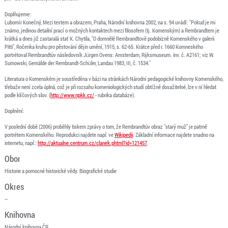
Doplňujeme:
Lubomír Konečný, Mezi textem a obrazem, Praha, Národní knihovna 2002, na s. 94 uvádí: "Pokud je mi
známo, jedinou detailní prací o možných kontaktech mezi filosofem (tj. Komenským) a Rembrandtem je
krátká a dnes již zastaralá stať K. Chytila, "O domnělé Rembrandtově podobizně Komenského v galerii
Pitti", Ročenka kruhu pro pěstování dějin umění, 1915, s. 62-65. Krátce před r. 1660 Komneského
portrétoval Rembrandtův následovník Jürgen Ovens: Amsterdam, Rijksmuseum. inv. č. A2161; viz W.
Sumowski, Gemälde der Rembrandt-Schüler, Landau 1983, III, č. 1534."
Literatura o Komenském je soustředěna v bázi na stránkách Národní pedagogické knihovny Komenského,
třebaže není zcela úplná, což je při rozsahu komeniologických studí obtížně dosažitelné, lze v ní hledat
podle klíčových slov. (
http://www.npkk.cz/
- rubrika databáze).
Doplnění:
V poslední době (2006) proběhly tiskem zprávy o tom, že Rembrandtův obraz "starý muž" je patrně
portrétem Komenského. Reprodukci najdete např. ve
Wikipedii
. Základní informace najdete snadno na
internetu, např.:
http://aktualne.centrum.cz/clanek.phtml?id=121457
.
Obor
Historie a pomocné historické vědy. Biografické studie
Okres
--
Knihovna
Národní knihovna ČR