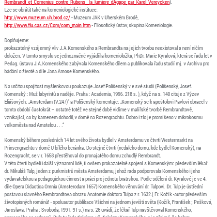
Rembrandt_et_Comenius_contre_Rubens__la_lumiere_dAgape_par_Karel_Vereycken
).
Lze se obrátit také na komeniologické instituce:
http://www.muzeum.uh.brod.cz/
- Muzeum JAK v Uherském Brodě,
http://www.flu.cas.cz/Com/com_main.htm
- Filosofický ústav, skupina Komeniologie.
Doplňujeme:
prokazatelný vzájemný vliv J.A.Komenského a Rembrandta na jejich tvorbu neexistoval a není ničím
doložen. V tomto smyslu se jednoznačně vyjádřila komenioložka, PhDr. Marie Kyralová, která se řadu let v
Pedag. ústavu J.A.Komenského zabývala Komenského dílem a publikovala řadu studií mj. v Archivu pro
bádání o životě a díle Jana Amose Komenského.
Na určitou spojitost myšlenkovou poukazuje Josef Polišenský v e své studii (Polišenský, Josef.
Komenský : Muž labyrintů a naděje. Praha : Academia, 1996. 218 s. ), když na s. 140 cituje z Výzev
Eliášových: „Amsterdam (V.247)“ a Polišenský komentuje: „Komenský se k apoštolovi Pavlovi obracel v
tomto období častokrát – ostatně totéž ve stejné době vidíme v malířské tvorbě Rembrandtově,
vznikající, co by kamenem dohodil, v domě na Rozengrachtu. Dobro i zlo je promíšeno v mikrokosmu
velkoměsta nad Amstelou . . .“
Komenský během posledních 14 let svého života bydlel v Amsterdamu ve čtvrti Westermarkt na
Prinsengrachtu v domě U bílého beránka. Do stejné čtvrti (nedaleko domu, kde bydlel Komenský), na
Rozengracht, se v r. 1658 přestěhoval do pronajatého domu zchudlý Rembrandt.
V této čtvrti bydleli i další významní lidé, ti ovšem prokazatelně spojení s Komenským: především lékař
dr. Mikuláš Tulp, jeden z purkmistrů města Amsterdamu, jehož rada podporovala Komenského i jeho
vydavatelskou a pedagogickou činnost a práci pro jednotu bratrskou. Podle sdělení dr. Kyralové je ve 4.
díle Opera Didactica Omnia (Amsterodam 1657) Komenského věnování dr. Tulpovi. Dr. Tulp je ústřední
postavou slavného Rembrandtova obrazu Anatomie doktora Tulpa z r. 1632.[ Fr. Kožík -autor především
životopisných románů! - spoluautor publikace Všichni na jednom jevišti světa (Kožík, František ; Pešková,
Jaroslava. Praha : Svoboda, 1991. 91 s.) na s. 26 uvádí, že lékař Tulp navštěvoval Komenského,