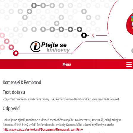
Menu
Komenský & Rembrand
Text dotazu
Vzájemné propojení a ovlivnění tvorby J.A. Komenského a Rembrandta. Děkujeme za laskavost
Odpověď
Pokud jsme zjistili, mnoho se o vlivech mezi oběma nepíše. Na internetu jsme našli jediný zdroj ve
francoouzštině, který uvádí, že Rembrandta ovlivnily Komenského mírové myšlenky a snahy
(
http://agora.qc.ca/reftext.nsf/Documents/Rembrandt_van_Rijn--