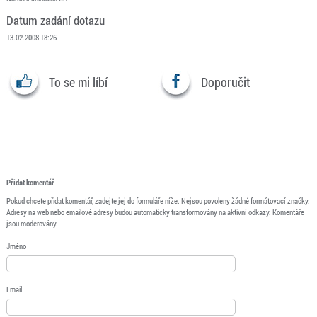
Datum zadání dotazu
13.02.2008 18:26
To se mi líbí
Doporučit
Přidat komentář
Pokud chcete přidat komentář, zadejte jej do formuláře níže. Nejsou povoleny žádné formátovací značky.
Adresy na web nebo emailové adresy budou automaticky transformovány na aktivní odkazy. Komentáře
jsou moderovány.
Jméno
Email