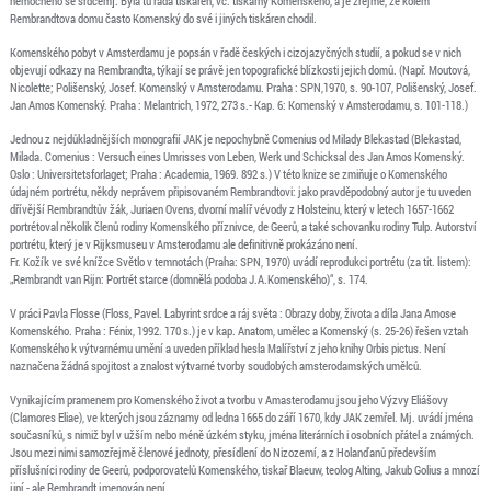
nemocného se srdcem]. Byla tu řada tiskáren, vč. tiskárny Komenského, a je zřejmé, že kolem
Rembrandtova domu často Komenský do své i jiných tiskáren chodil.
Komenského pobyt v Amsterdamu je popsán v řadě českých i cizojazyčných studií, a pokud se v nich
objevují odkazy na Rembrandta, týkají se právě jen topografické blízkosti jejich domů. (Např. Moutová,
Nicolette; Polišenský, Josef. Komenský v Amsterodamu. Praha : SPN,1970, s. 90-107, Polišenský, Josef.
Jan Amos Komenský. Praha : Melantrich, 1972, 273 s.- Kap. 6: Komenský v Amsterodamu, s. 101-118.)
Jednou z nejdůkladnějších monografií JAK je nepochybně Comenius od Milady Blekastad (Blekastad,
Milada. Comenius : Versuch eines Umrisses von Leben, Werk und Schicksal des Jan Amos Komenský.
Oslo : Universitetsforlaget; Praha : Academia, 1969. 892 s.) V této knize se zmiňuje o Komenského
údajném portrétu, někdy neprávem připisovaném Rembrandtovi: jako pravděpodobný autor je tu uveden
dřívější Rembrandtův žák, Juriaen Ovens, dvorní malíř vévody z Holsteinu, který v letech 1657-1662
portrétoval několik členů rodiny Komenského příznivce, de Geerů, a také schovanku rodiny Tulp. Autorství
portrétu, který je v Rijksmuseu v Amsterodamu ale definitivně prokázáno není.
Fr. Kožík ve své knížce Světlo v temnotách (Praha: SPN, 1970) uvádí reprodukci portrétu (za tit. listem):
„Rembrandt van Rijn: Portrét starce (domnělá podoba J.A.Komenského)“, s. 174.
V práci Pavla Flosse (Floss, Pavel. Labyrint srdce a ráj světa : Obrazy doby, života a díla Jana Amose
Komenského. Praha : Fénix, 1992. 170 s.) je v kap. Anatom, umělec a Komenský (s. 25-26) řešen vztah
Komenského k výtvarnému umění a uveden příklad hesla Malířství z jeho knihy Orbis pictus. Není
naznačena žádná spojitost a znalost výtvarné tvorby soudobých amsterodamských umělců.
Vynikajícím pramenem pro Komenského život a tvorbu v Amasterodamu jsou jeho Výzvy Eliášovy
(Clamores Eliae), ve kterých jsou záznamy od ledna 1665 do září 1670, kdy JAK zemřel. Mj. uvádí jména
současníků, s nimiž byl v užším nebo méně úzkém styku, jména literárních i osobních přátel a známých.
Jsou mezi nimi samozřejmě členové jednoty, přesídlení do Nizozemí, a z Holanďanů především
příslušníci rodiny de Geerů, podporovatelů Komenského, tiskař Blaeuw, teolog Alting, Jakub Golius a mnozí
jiní - ale Rembrandt jmenován není.