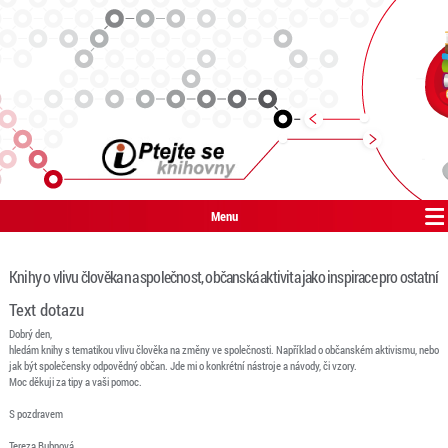
Menu
Knihy o vlivu člověka na společnost, občanská aktivita jako inspirace pro ostatní
Text dotazu
Dobrý den,
hledám knihy s tematikou vlivu člověka na změny ve společnosti. Například o občanském aktivismu, nebo
jak být společensky odpovědný občan. Jde mi o konkrétní nástroje a návody, či vzory.
Moc děkuji za tipy a vaši pomoc.
S pozdravem
Tereza Bubnová