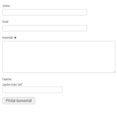
Jméno
Email
Komentář
Captcha
Zapište číslici "pět".