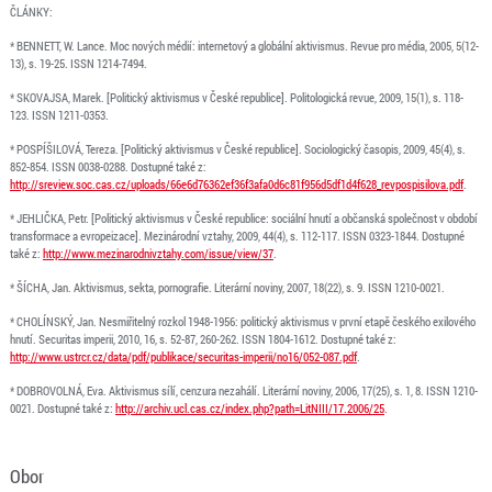
ČLÁNKY:
* BENNETT, W. Lance. Moc nových médií: internetový a globální aktivismus. Revue pro média, 2005, 5(12-
13), s. 19-25. ISSN 1214-7494.
* SKOVAJSA, Marek. [Politický aktivismus v České republice]. Politologická revue, 2009, 15(1), s. 118-
123. ISSN 1211-0353.
* POSPÍŠILOVÁ, Tereza. [Politický aktivismus v České republice]. Sociologický časopis, 2009, 45(4), s.
852-854. ISSN 0038-0288. Dostupné také z:
http://sreview.soc.cas.cz/uploads/66e6d76362ef36f3afa0d6c81f956d5df1d4f628_revpospisilova.pdf
.
* JEHLIČKA, Petr. [Politický aktivismus v České republice: sociální hnutí a občanská společnost v období
transformace a evropeizace]. Mezinárodní vztahy, 2009, 44(4), s. 112-117. ISSN 0323-1844. Dostupné
také z:
http://www.mezinarodnivztahy.com/issue/view/37
.
* ŠÍCHA, Jan. Aktivismus, sekta, pornografie. Literární noviny, 2007, 18(22), s. 9. ISSN 1210-0021.
* CHOLÍNSKÝ, Jan. Nesmiřitelný rozkol 1948-1956: politický aktivismus v první etapě českého exilového
hnutí. Securitas imperii, 2010, 16, s. 52-87, 260-262. ISSN 1804-1612. Dostupné také z:
http://www.ustrcr.cz/data/pdf/publikace/securitas-imperii/no16/052-087.pdf
.
* DOBROVOLNÁ, Eva. Aktivismus sílí, cenzura nezahálí. Literární noviny, 2006, 17(25), s. 1, 8. ISSN 1210-
0021. Dostupné také z:
http://archiv.ucl.cas.cz/index.php?path=LitNIII/17.2006/25
.
Obor