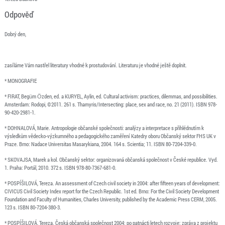
Odpověď
Dobrý den,
zasíláme Vám nastřel literatury vhodné k prostudování. Literaturu je vhodné ještě doplnit.
* MONOGRAFIE
* FIRAT, Begüm Özden, ed. a KURYEL, Aylin, ed. Cultural activism: practices, dilemmas, and possibilities.
Amsterdam: Rodopi, ©2011. 261 s. Thamyris/Intersecting: place, sex and race, no. 21 (2011). ISBN 978-
90-420-2981-1.
* DOHNALOVÁ, Marie. Antropologie občanské společnosti: analýzy a interpretace s přihlédnutím k
výsledkům vědecko-výzkumného a pedagogického zaměření Katedry oboru Občanský sektor FHS UK v
Praze. Brno: Nadace Universitas Masarykiana, 2004. 164 s. Scientia; 11. ISBN 80-7204-339-0.
* SKOVAJSA, Marek a kol. Občanský sektor: organizovaná občanská společnost v České republice. Vyd.
1. Praha: Portál, 2010. 372 s. ISBN 978-80-7367-681-0.
* POSPÍŠILOVÁ, Tereza. An assessment of Czech civil society in 2004: after fifteen years of development:
CIVICUS Civil Society Index report for the Czech Republic. 1st ed. Brno: For the Civil Society Development
Foundation and Faculty of Humanities, Charles University, published by the Academic Press CERM, 2005.
123 s. ISBN 80-7204-380-3.
* POSPÍŠILOVÁ, Tereza. Česká občanská společnost 2004: po patnácti letech rozvoje: zpráva z projektu