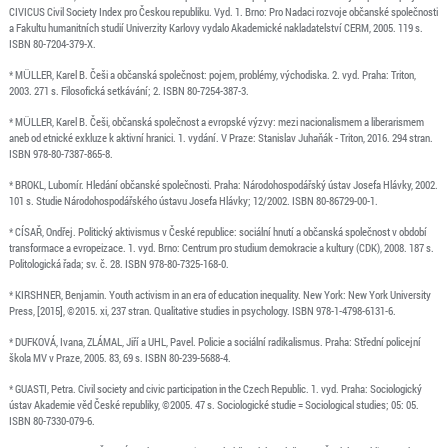
CIVICUS Civil Society Index pro Českou republiku. Vyd. 1. Brno: Pro Nadaci rozvoje občanské společnosti
a Fakultu humanitních studií Univerzity Karlovy vydalo Akademické nakladatelství CERM, 2005. 119 s.
ISBN 80-7204-379-X.
* MÜLLER, Karel B. Češi a občanská společnost: pojem, problémy, východiska. 2. vyd. Praha: Triton,
2003. 271 s. Filosofická setkávání; 2. ISBN 80-7254-387-3.
* MÜLLER, Karel B. Češi, občanská společnost a evropské výzvy: mezi nacionalismem a liberarismem
aneb od etnické exkluze k aktivní hranici. 1. vydání. V Praze: Stanislav Juhaňák - Triton, 2016. 294 stran.
ISBN 978-80-7387-865-8.
* BROKL, Lubomír. Hledání občanské společnosti. Praha: Národohospodářský ústav Josefa Hlávky, 2002.
101 s. Studie Národohospodářského ústavu Josefa Hlávky; 12/2002. ISBN 80-86729-00-1.
* CÍSAŘ, Ondřej. Politický aktivismus v České republice: sociální hnutí a občanská společnost v období
transformace a evropeizace. 1. vyd. Brno: Centrum pro studium demokracie a kultury (CDK), 2008. 187 s.
Politologická řada; sv. č. 28. ISBN 978-80-7325-168-0.
* KIRSHNER, Benjamin. Youth activism in an era of education inequality. New York: New York University
Press, [2015], ©2015. xi, 237 stran. Qualitative studies in psychology. ISBN 978-1-4798-6131-6.
* DUFKOVÁ, Ivana, ZLÁMAL, Jiří a UHL, Pavel. Policie a sociální radikalismus. Praha: Střední policejní
škola MV v Praze, 2005. 83, 69 s. ISBN 80-239-5688-4.
* GUASTI, Petra. Civil society and civic participation in the Czech Republic. 1. vyd. Praha: Sociologický
ústav Akademie věd České republiky, ©2005. 47 s. Sociologické studie = Sociological studies; 05: 05.
ISBN 80-7330-079-6.