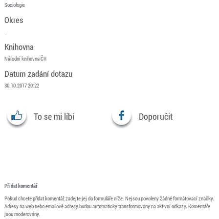
Sociologie
Okres
--
Knihovna
Národní knihovna ČR
Datum zadání dotazu
30.10.2017 20:22
To se mi líbí
Doporučit
Přidat komentář
Pokud chcete přidat komentář, zadejte jej do formuláře níže. Nejsou povoleny žádné formátovací značky.
Adresy na web nebo emailové adresy budou automaticky transformovány na aktivní odkazy. Komentáře
jsou moderovány.