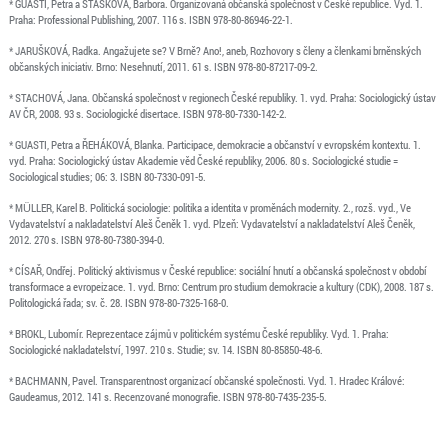
* GUASTI, Petra a STAŠKOVÁ, Barbora. Organizovaná občanská společnost v České republice. Vyd. 1.
Praha: Professional Publishing, 2007. 116 s. ISBN 978-80-86946-22-1.
* JARUŠKOVÁ, Radka. Angažujete se? V Brně? Ano!, aneb, Rozhovory s členy a členkami brněnských
občanských iniciativ. Brno: Nesehnutí, 2011. 61 s. ISBN 978-80-87217-09-2.
* STACHOVÁ, Jana. Občanská společnost v regionech České republiky. 1. vyd. Praha: Sociologický ústav
AV ČR, 2008. 93 s. Sociologické disertace. ISBN 978-80-7330-142-2.
* GUASTI, Petra a ŘEHÁKOVÁ, Blanka. Participace, demokracie a občanství v evropském kontextu. 1.
vyd. Praha: Sociologický ústav Akademie věd České republiky, 2006. 80 s. Sociologické studie =
Sociological studies; 06: 3. ISBN 80-7330-091-5.
* MÜLLER, Karel B. Politická sociologie: politika a identita v proměnách modernity. 2., rozš. vyd., Ve
Vydavatelství a nakladatelství Aleš Čeněk 1. vyd. Plzeň: Vydavatelství a nakladatelství Aleš Čeněk,
2012. 270 s. ISBN 978-80-7380-394-0.
* CÍSAŘ, Ondřej. Politický aktivismus v České republice: sociální hnutí a občanská společnost v období
transformace a evropeizace. 1. vyd. Brno: Centrum pro studium demokracie a kultury (CDK), 2008. 187 s.
Politologická řada; sv. č. 28. ISBN 978-80-7325-168-0.
* BROKL, Lubomír. Reprezentace zájmů v politickém systému České republiky. Vyd. 1. Praha:
Sociologické nakladatelství, 1997. 210 s. Studie; sv. 14. ISBN 80-85850-48-6.
* BACHMANN, Pavel. Transparentnost organizací občanské společnosti. Vyd. 1. Hradec Králové:
Gaudeamus, 2012. 141 s. Recenzované monografie. ISBN 978-80-7435-235-5.