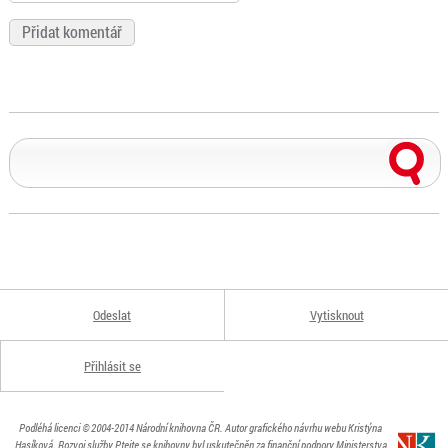
Odeslat
Vytisknout
Přihlásit se
Podléhá licenci
© 2004-2014
Národní knihovna ČR
. Autor grafického návrhu webu Kristýna
Hasíková.
Rozvoj služby Ptejte se knihovny byl uskutečněn za finanční podpory Ministerstva