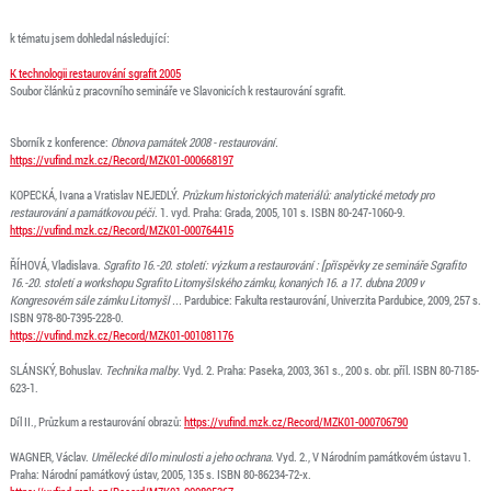
k tématu jsem dohledal následující:
K technologii restaurování sgrafit 2005
Soubor článků z pracovního semináře ve Slavonicích k restaurování sgrafit.
Sborník z konference:
Obnova památek 2008 - restaurování.
https://vufind.mzk.cz/Record/MZK01-000668197
KOPECKÁ, Ivana
a
Vratislav NEJEDLÝ.
Průzkum historických materiálů: analytické metody pro
restaurování
a
památkovou péči
. 1. vyd. Praha: Grada, 2005, 101 s. ISBN 80-247-1060-9.
https://vufind.mzk.cz/Record/MZK01-000764415
ŘÍHOVÁ, Vladislava.
Sgrafito 16.-20. století: výzkum
a
restaurování : [příspěvky ze semináře Sgrafito
16.-20. století
a
workshopu Sgrafito Litomyšlského zámku, konaných 16.
a
17. dubna 2009 v
Kongresovém sále zámku Litomyšl ...
Pardubice: Fakulta restaurování, Univerzita Pardubice, 2009, 257 s.
ISBN 978-80-7395-228-0.
https://vufind.mzk.cz/Record/MZK01-001081176
SLÁNSKÝ, Bohuslav.
Technika malby
. Vyd. 2. Praha: Paseka, 2003, 361 s., 200 s. obr. příl. ISBN 80-7185-
623-1.
Díl II., Průzkum
a
restaurování obrazů:
https://vufind.mzk.cz/Record/MZK01-000706790
WAGNER, Václav.
Umělecké dílo minulosti
a
jeho ochrana
. Vyd. 2., V Národním památkovém ústavu 1.
Praha: Národní památkový ústav, 2005, 135 s. ISBN 80-86234-72-x.