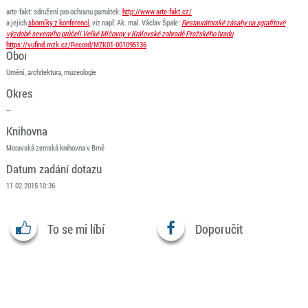
arte-fakt: sdružení pro ochranu památek:
http://www.arte-fakt.cz/
a
jejich
sborníky z konferencí
, viz např. Ak. mal. Václav Špale:
Restaurátorské zásahy na sgrafitové
výzdobě severního průčelí Velké Míčovny v Královské zahradě Pražského hradu
.
https://vufind.mzk.cz/Record/MZK01-001095136
Obor
Umění, architektura, muzeologie
Okres
--
Knihovna
Moravská zemská knihovna v Brně
Datum zadání dotazu
11.02.2015 10:36
To se mi líbí
Doporučit