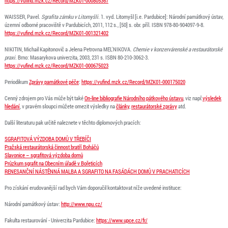
https://vufind.mzk.cz/Record/MZK01-000805367
WAISSER, Pavel.
Sgrafita zámku v Litomyšli
. 1. vyd. Litomyšl [i.e. Pardubice]: Národní památkový ústav,
územní odborné pracoviště v Pardubicích, 2011, 112 s., [50] s. obr. příl. ISBN 978-80-904097-9-8.
https://vufind.mzk.cz/Record/MZK01-001321402
NIKITIN, Michail Kapitonovič
a
Jelena Petrovna MEL'NIKOVA.
Chemie v konzervárenské
a
restaurátorské
praxi
. Brno: Masarykova univerzita, 2003, 231 s. ISBN 80-210-3062-3.
https://vufind.mzk.cz/Record/MZK01-000675023
Periodikum
Zprávy památkové péče
:
https://vufind.mzk.cz/Record/MZK01-000175020
Cenný zdrojem pro Vás může být také
On-line bibliografie Národního pátkového ústavu
, viz např.
výsledek
hledání
, v pravém sloupci můžete omezit výsledky na
články
,
restaurátorské zprávy
atd.
Další literaturu pak určitě naleznete v těchto diplomových pracích:
SGRAFITOVÁ VÝZDOBA DOMŮ V TŘEBÍČI
Pražská restaurátorská činnost bratří Boháčů
Slavonice – sgrafitová výzdoba domů
Průzkum sgrafit na Obecním úřadě v Bořeticích
RENESANČNÍ NÁSTĚNNÁ MALBA
A
SGRAFITO NA FASÁDÁCH DOMŮ V PRACHATICÍCH
Pro získání erudovanější rad bych Vám doporučil kontaktovat níže uvedené instituce:
Národní památkový ústav:
http://www.npu.cz/
Fakulta restaurování - Univerzita Pardubice:
https://www.upce.cz/fr/