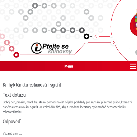
Menu
Knihy k tématu restaurování sgrafit
Text dotazu
Dobrý den, prosím, mohli by jste mi pomoci nalézt nějaké podklady pro sepsání písemné práce, která zní
na téma restaurování sgrafit. Je velmi důležité, aby z uvedené literatury bylo možné čerpat techniku
tohoto zákroku.
Odpověď
Vážená paní …,