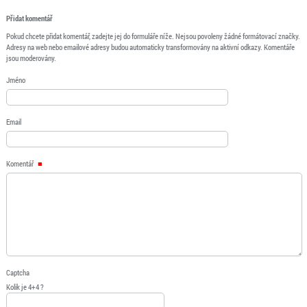
Přidat komentář
Pokud chcete přidat komentář, zadejte jej do formuláře níže. Nejsou povoleny žádné formátovací značky.
Adresy na web nebo emailové adresy budou automaticky transformovány na aktivní odkazy. Komentáře
jsou moderovány.
Jméno
Email
Komentář
Captcha
Kolik je 4+4 ?