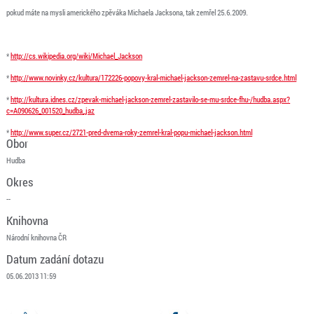
pokud máte na mysli amerického zpěváka Michaela Jacksona, tak zemřel 25.6.2009.
*
http://cs.wikipedia.org/wiki/Michael_Jackson
*
http://www.novinky.cz/kultura/172226-popovy-kral-michael-jackson-zemrel-na-zastavu-srdce.html
*
http://kultura.idnes.cz/zpevak-michael-jackson-zemrel-zastavilo-se-mu-srdce-fhu-/hudba.aspx?
c=A090626_001520_hudba_jaz
*
http://www.super.cz/2721-pred-dvema-roky-zemrel-kral-popu-michael-jackson.html
Obor
Hudba
Okres
--
Knihovna
Národní knihovna ČR
Datum zadání dotazu
05.06.2013 11:59