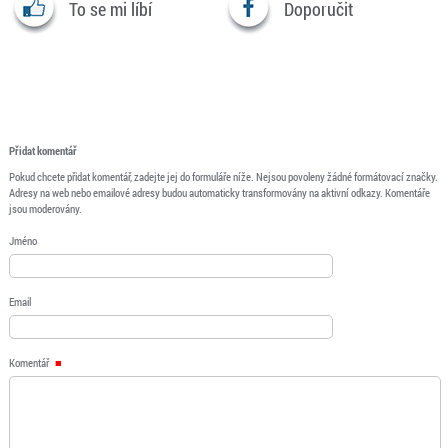
To se mi líbí
Doporučit
Přidat komentář
Pokud chcete přidat komentář, zadejte jej do formuláře níže. Nejsou povoleny žádné formátovací značky.
Adresy na web nebo emailové adresy budou automaticky transformovány na aktivní odkazy. Komentáře
jsou moderovány.
Jméno
Email
Komentář