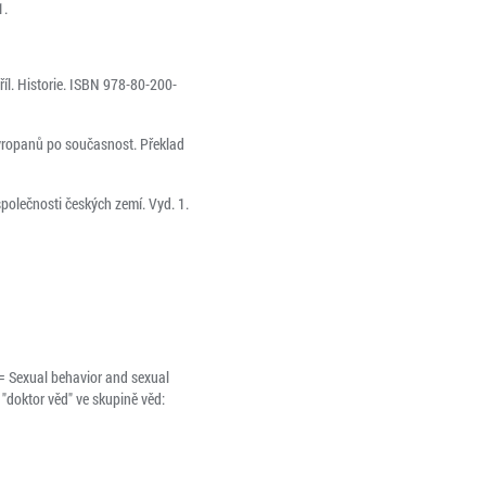
1.
říl. Historie. ISBN 978-80-200-
Evropanů po současnost. Překlad
společnosti českých zemí. Vyd. 1.
 = Sexual behavior and sexual
u "doktor věd" ve skupině věd: