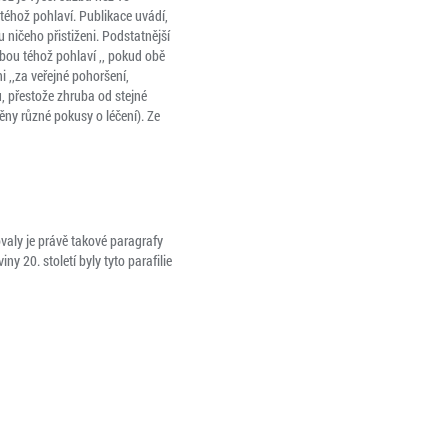
éhož pohlaví. Publikace uvádí,
ničeho přistiženi. Podstatnější
bou téhož pohlaví ,, pokud obě
i ,,za veřejné pohoršení,
, přestože zhruba od stejné
ěny různé pokusy o léčení). Ze
ovaly je právě takové paragrafy
y 20. století byly tyto parafilie