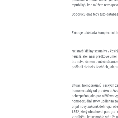
republiky), kde můžete retrospek
Doporučujeme tedy tuto databázi 
Existuje také řada komplexních his
Nejstarší dějiny sexuality v čes
neučili, ale i naši předkové umě
bratrstva či nemravné čmáranice 
počínali cizinci v Čechách, jak 
Situaci homosexuálů českých zem
homosexuality od pravěku a život
nebezpečná jako pro nižší vrstvy,
homosexuální styky upálením zaži
přijat nový zákoník definující ob
1852, který obsahoval paragraf č
V průběhu let se mohlo stát, že tr