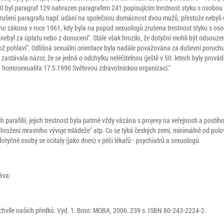
 byl paragraf 129 nahrazen paragrafem 241 popisujícím trestnost styku s osobou t
ušení paragrafu např. udání na společnou domácnost dvou mužů, přestože nebyli u 
ího zákona v roce 1961, kdy byla na popud sexuologů zrušena trestnost styku s oso
 nebyl za úplatu nebo z donucení". Stále však hrozilo, že dotyční mohli být odsouzen
 pohlaví". Odlišná sexuální orientace byla nadále považována za duševní poruchu
astávala názor, že se jedná o odchylku neléčitelnou (ještě v 50. letech byly provád
 homosexualita 17.5.1990 Světovou zdravotnickou organizací."
parafilií, jejich trestnost byla patrně vždy vázána s projevy na veřejnosti a postih
ohrožení mravního vývoje mládeže" atp. Co se týká českých zemí, minimálně od polovin
tyčné osoby se ocitaly (jako dnes) v péči lékařů - psychiatrů a sexuologů.
áva:
hvíle našich předků. Vyd. 1. Brno: MOBA, 2006. 239 s. ISBN 80-243-2224-2.