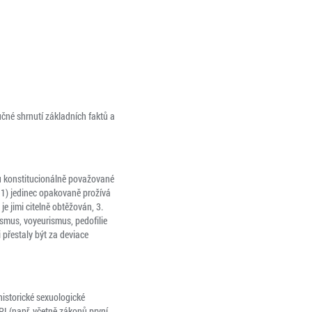
né shrnutí základních faktů a
sou konstitucionálně považované
: 1) jedinec opakovaně prožívá
je jimi citelně obtěžován, 3.
ismus, voyeurismus, pedofilie
 přestaly být za deviace
historické sexuologické
I (např. včetně zákonů první