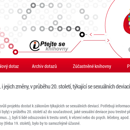
Nový dotaz
Archiv dotazů
Zúčastněné knihovny
P
i jejich změny, v průběhu 20. století, týkající se sexuálních deviac
vůli projektu dostat k zákonům týkajících se sexuálních deviací. Potřebuji inform
ní byly) v průběhu 20. století až do součastnost, jaké sexuální deviace jsou trestné 
s...), byli ti lidé odsuzováni k trestu smrti, k vězení nebo do psych. léčebny, apod
y (třeba 19. století), bylo by to samozřejmě úžasné.