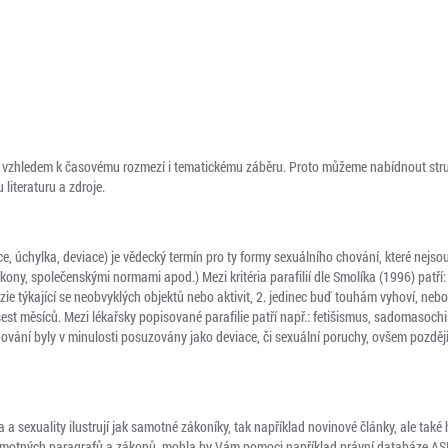
 vzhledem k časovému rozmezí i tematickému záběru. Proto můžeme nabídnout struč
literaturu a zdroje.
ce, úchylka, deviace) je vědecký termín pro ty formy sexuálního chování, které nej
ákony, společenskými normami apod.) Mezi kritéria parafilií dle Smolíka (1996) patří
zie týkající se neobvyklých objektů nebo aktivit, 2. jedinec buď touhám vyhoví, nebo 
est měsíců. Mezi lékařsky popisované parafilie patří např.: fetišismus, sadomasoch
ování byly v minulosti posuzovány jako deviace, či sexuální poruchy, ovšem později
a sexuality ilustrují jak samotné zákoníky, tak například novinové články, ale také 
samotných paragrafů a zákonů, mohla by Vám pomoci například právní databáze ASP