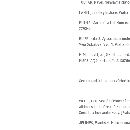
TOUFAR, Pavel. Nemravné kratoc
FANEL, Jiří. Gay historie. Praha:
PUTNA, Martin C. a kol. Homosexua
2293-6.
RUPP, Leila J. Vytoužená minulo
Věra Sokolová. Vyd. 1. Praha: 
HIML, Pavel, ed., SEIDL, Jan, ed
Praha: Argo, 2013. 649 s. Každo
Sexuologická literatura včetně hi
WEISS, Petr. Sexuální chování a 
attitudes in the Czech Republic: 
Sociální a humanitní vědy. [Prah
JELÍNEK, František. Homosexualit