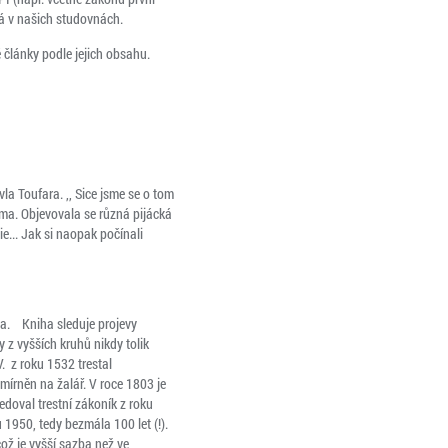
ná v našich studovnách.
 články podle jejich obsahu.
la Toufara. ,, Sice jsme se o tom
ama. Objevovala se různá pijácká
e... Jak si naopak počínali
la. Kniha sleduje projevy
 z vyšších kruhů nikdy tolik
. z roku 1532 trestal
zmírněn na žalář. V roce 1803 je
ledoval trestní zákoník z roku
1950, tedy bezmála 100 let (!).
 což je vyšší sazba než ve