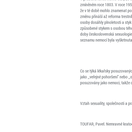
zmíněném roce 1803. V roce 1950
že v té době mohlo znamenat por
změnu přináší až reforma trestn
osoby dosáhly plnoletosti a styk
způsobené stykem s osobou téhož
doby československá sexuologie z
seznamu nemocí byla vyškrtnuta
Co se týká lékařsky posuzovaných 
jako ,,veřejné pohoršení" nebo ,,
posuzovány jako nemoci, takže do
Vztah sexuality, společnosti a pr
TOUFAR, Pavel. Nemravné kratoc