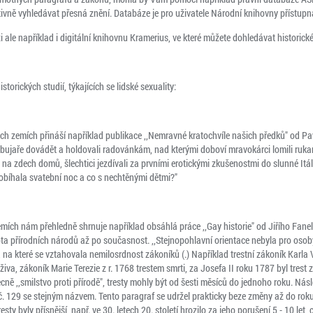
tivně vyhledávat přesná znění. Databáze je pro uživatele Národní knihovny přístup
ale například i digitální knihovnu Kramerius, ve které můžete dohledávat historické
torických studií, týkajících se lidské sexuality:
kých zemích přináší například publikace ,,Nemravné kratochvíle našich předků" od Pav
li bujaře dovádět a holdovali radovánkám, nad kterými doboví mravokárci lomili ruk
na zdech domů, šlechtici jezdívali za prvními erotickými zkušenostmi do slunné Itáli
probíhala svatební noc a co s nechtěnými dětmi?"
ích nám přehledně shrnuje například obsáhlá práce ,,Gay historie" od Jiřího Fane
a přírodních národů až po současnost. ,,Stejnopohlavní orientace nebyla pro osoby
 na které se vztahovala nemilosrdnost zákoníků (.) Například trestní zákoník Karla V
va, zákoník Marie Terezie z r. 1768 trestem smrti, za Josefa II roku 1787 byl trest 
ecně ,,smilstvo proti přírodě", tresty mohly být od šesti měsíců do jednoho roku. Nás
. 129 se stejným názvem. Tento paragraf se udržel prakticky beze změny až do roku 
esty byly přísnější, např. ve 30. letech 20. století hrozilo za jeho porušení 5 - 10 let,