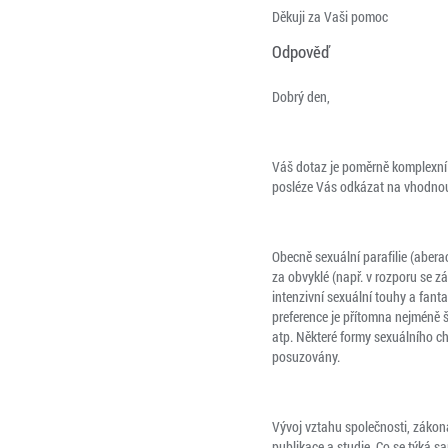
Děkuji za Vaši pomoc
Odpověď
Dobrý den,
Váš dotaz je poměrně komplexní
posléze Vás odkázat na vhodnou 
Obecně sexuální parafilie (abera
za obvyklé (např. v rozporu se z
intenzivní sexuální touhy a fanta
preference je přítomna nejméně š
atp. Některé formy sexuálního ch
posuzovány.
Vývoj vztahu společnosti, zákona 
publikace a studie. Co se týká 