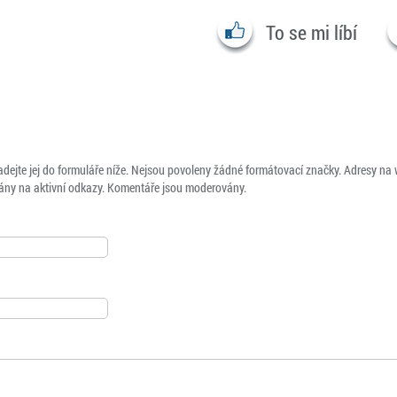
To se mi líbí
adejte jej do formuláře níže. Nejsou povoleny žádné formátovací značky. Adresy na
ny na aktivní odkazy. Komentáře jsou moderovány.