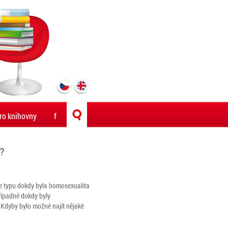
ro knihovny
f
í?
ace typu dokdy byla homosexualita
případně dokdy byly
. Kdyby bylo možné najít nějaké