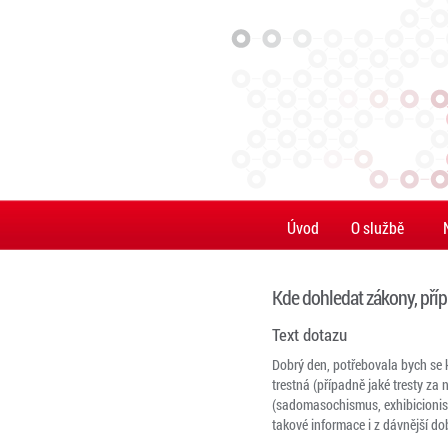
Úvod
O službě
Kde dohledat zákony, příp. 
Text dotazu
Dobrý den, potřebovala bych se k
trestná (případně jaké tresty za 
(sadomasochismus, exhibicionismu
takové informace i z dávnější dob