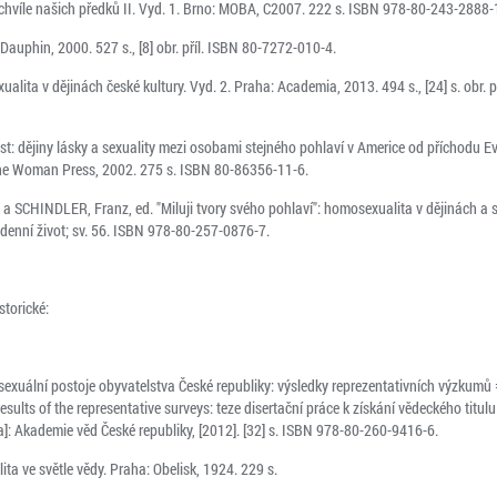
hvíle našich předků II. Vyd. 1. Brno: MOBA, C2007. 222 s. ISBN 978-80-243-2888-
 Dauphin, 2000. 527 s., [8] obr. příl. ISBN 80-7272-010-4.
lita v dějinách české kultury. Vyd. 2. Praha: Academia, 2013. 494 s., [24] s. obr. p
st: dějiny lásky a sexuality mezi osobami stejného pohlaví v Americe od příchodu 
One Woman Press, 2002. 275 s. ISBN 80-86356-11-6.
. a SCHINDLER, Franz, ed. "Miluji tvory svého pohlaví": homosexualita v dějinách a 
denní život; sv. 56. ISBN 978-80-257-0876-7.
storické:
sexuální postoje obyvatelstva České republiky: výsledky reprezentativních výzkumů
results of the representative surveys: teze disertační práce k získání vědeckého titul
a]: Akademie věd České republiky, [2012]. [32] s. ISBN 978-80-260-9416-6.
a ve světle vědy. Praha: Obelisk, 1924. 229 s.