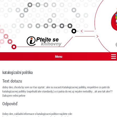
Menu
katalogizační politika
Text dotazu
dobry den, chcela by som sa Vas spytat : ake su sucasti Katalogizacnej politiky, respektive co patri do
katalogizacnej politiky (naprikald ake standardy,) a ci patria do nej aj nejake metodiky...ak ano tak ake??
Dakujem velmi pekne
Odpověď
Dobry den, zakladni informace o katalogizacni politice najdete zde: