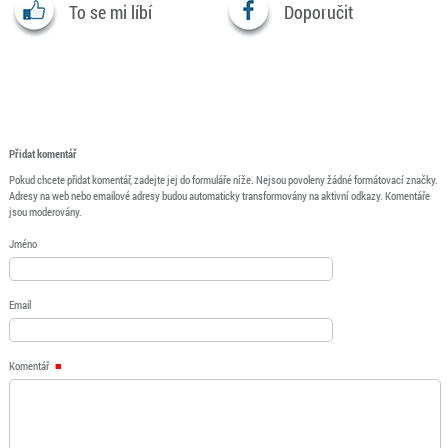
To se mi líbí
Doporučit
Přidat komentář
Pokud chcete přidat komentář, zadejte jej do formuláře níže. Nejsou povoleny žádné formátovací značky.
Adresy na web nebo emailové adresy budou automaticky transformovány na aktivní odkazy. Komentáře
jsou moderovány.
Jméno
Email
Komentář