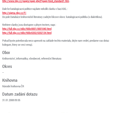
http://www.nkp.cz/pages/page.php3?page=fond_standard1.htm
.
Dale ke katalogizacni politice najdate nekolik clanku v bazi KKL :
http://sigma.nkp.cz/F/
.
Do pole Databáze knihovnické literatury zadejte klicove slovo: katalogizacni politika (s diakritikou).
Nektere clanky jsou dostupne s plnym textem, napr.:
http://full.nkp.cz/nkkr/Nkkr0001/0001040.html
http://full.nkp.cz/nkkr/Nkkr0202/0202134.html
Pokud byste potrebovala neco upresnit na zaklade techto materialu, dejte nam vedet, predame vas dotaz
kolegum, ktery se veci venuji.
Obor
Knihovnictví, informatika, všeobecné, referenční literatura
Okres
--
Knihovna
Národní knihovna ČR
Datum zadání dotazu
31.01.2008 09:05