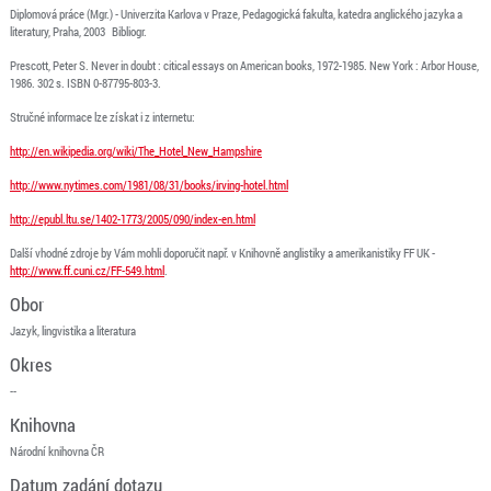
Diplomová práce (Mgr.) - Univerzita Karlova v Praze, Pedagogická fakulta, katedra anglického jazyka a
literatury, Praha, 2003 Bibliogr.
Prescott, Peter S. Never in doubt : citical essays on American books, 1972-1985. New York : Arbor House,
1986. 302 s. ISBN 0-87795-803-3.
Stručné informace lze získat i z internetu:
http://en.wikipedia.org/wiki/The_Hotel_New_Hampshire
http://www.nytimes.com/1981/08/31/books/irving-hotel.html
http://epubl.ltu.se/1402-1773/2005/090/index-en.html
Další vhodné zdroje by Vám mohli doporučit např. v Knihovně anglistiky a amerikanistiky FF UK -
http://www.ff.cuni.cz/FF-549.html
.
Obor
Jazyk, lingvistika a literatura
Okres
--
Knihovna
Národní knihovna ČR
Datum zadání dotazu