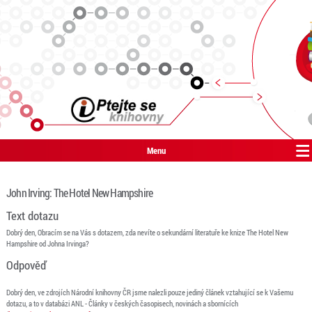
Menu
John Irving: The Hotel New Hampshire
Text dotazu
Dobrý den, Obracím se na Vás s dotazem, zda nevíte o sekundární literatuře ke knize The Hotel New
Hampshire od Johna Irvinga?
Odpověď
Dobrý den, ve zdrojích Národní knihovny ČR jsme nalezli pouze jediný článek vztahující se k Vašemu
dotazu, a to v databázi ANL - Články v českých časopisech, novinách a sbornících