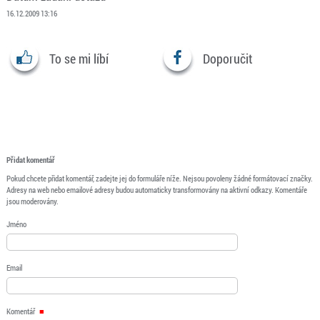
16.12.2009 13:16
To se mi líbí
Doporučit
Přidat komentář
Pokud chcete přidat komentář, zadejte jej do formuláře níže. Nejsou povoleny žádné formátovací značky.
Adresy na web nebo emailové adresy budou automaticky transformovány na aktivní odkazy. Komentáře
jsou moderovány.
Jméno
Email
Komentář