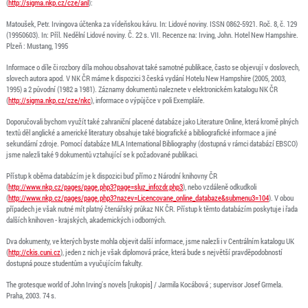
(
http://sigma.nkp.cz/cze/anl
):
Matoušek, Petr. Irvingova účtenka za vídeňskou kávu. In: Lidové noviny. ISSN 0862-5921. Roč. 8, č. 129
(19950603). In: Příl. Nedělní Lidové noviny. Č. 22 s. VII. Recenze na: Irving, John. Hotel New Hampshire.
Plzeň : Mustang, 1995
Informace o díle či rozbory díla mohou obsahovat také samotné publikace, často se objevují v doslovech,
slovech autora apod. V NK ČR máme k dispozici 3 česká vydání Hotelu New Hampshire (2005, 2003,
1995) a 2 původní (1982 a 1981). Záznamy dokumentů naleznete v elektronickém katalogu NK ČR
(
http://sigma.nkp.cz/cze/nkc
), informace o výpůjčce v poli Exempláře.
Doporučovali bychom využít také zahraniční placené databáze jako Literature Online, která kromě plných
textů děl anglické a americké literatury obsahuje také biografické a bibliografické informace a jiné
sekundární zdroje. Pomocí databáze MLA International Bibliography (dostupná v rámci databází EBSCO)
jsme nalezli také 9 dokumentů vztahující se k požadované publikaci.
Přístup k oběma databázím je k dispozici buď přímo z Národní knihovny ČR
(
http://www.nkp.cz/pages/page.php3?page=sluz_infozdr.php3
), nebo vzdáleně odkudkoli
(
http://www.nkp.cz/pages/page.php3?nazev=Licencovane_online_databaze&submenu3=104
). V obou
případech je však nutné mít platný čtenářský průkaz NK ČR. Přístup k těmto databázím poskytuje i řada
dalších knihoven - krajských, akademických i odborných.
Dva dokumenty, ve kterých byste mohla objevit další informace, jsme nalezli i v Centrálním katalogu UK
(
http://ckis.cuni.cz
), jeden z nich je však diplomová práce, která bude s největší pravděpodobností
dostupná pouze studentům a vyučujícím fakulty.
The grotesque world of John Irving's novels [rukopis] / Jarmila Kocábová ; supervisor Josef Grmela.
Praha, 2003. 74 s.