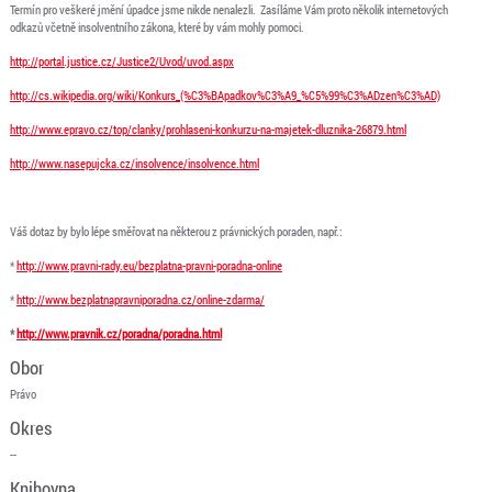
Termín pro veškeré jmění úpadce jsme nikde nenalezli. Zasíláme Vám proto několik internetových
odkazů včetně insolventního zákona, které by vám mohly pomoci.
http://portal.justice.cz/Justice2/Uvod/uvod.aspx
http://cs.wikipedia.org/wiki/Konkurs_(%C3%BApadkov%C3%A9_%C5%99%C3%ADzen%C3%AD)
http://www.epravo.cz/top/clanky/prohlaseni-konkurzu-na-majetek-dluznika-26879.html
http://www.nasepujcka.cz/insolvence/insolvence.html
Váš dotaz by bylo lépe směřovat na některou z právnických poraden, např.:
*
http://www.pravni-rady.eu/bezplatna-pravni-poradna-online
*
http://www.bezplatnapravniporadna.cz/online-zdarma/
*
http://www.pravnik.cz/poradna/poradna.html
Obor
Právo
Okres
--
Knihovna