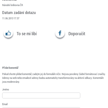
Národní knihovna ČR
Datum zadání dotazu
11.06.2013 17:37
To se mi líbí
Doporučit
Přidat komentář
Pokud chcete přidat komentář, zadejte jej do formuláře níže. Nejsou povoleny žádné formátovací značky.
Adresy na web nebo emailové adresy budou automaticky transformovány na aktivní odkazy. Komentáře
jsou moderovány.
Jméno
Email