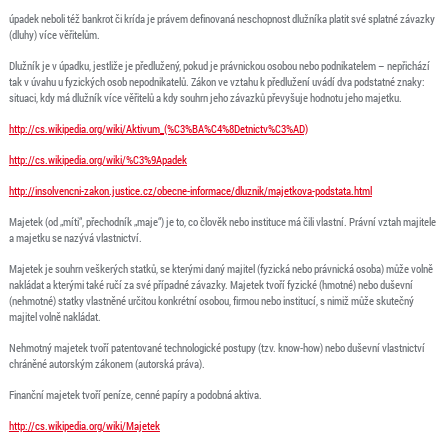
úpadek neboli též bankrot či krída je právem definovaná neschopnost dlužníka platit své splatné závazky
(dluhy) více věřitelům.
Dlužník je v úpadku, jestliže je předlužený, pokud je právnickou osobou nebo podnikatelem – nepřichází
tak v úvahu u fyzických osob nepodnikatelů. Zákon ve vztahu k předlužení uvádí dva podstatné znaky:
situaci, kdy má dlužník více věřitelů a kdy souhrn jeho závazků převyšuje hodnotu jeho majetku.
http://cs.wikipedia.org/wiki/Aktivum_(%C3%BA%C4%8Detnictv%C3%AD)
http://cs.wikipedia.org/wiki/%C3%9Apadek
http://insolvencni-zakon.justice.cz/obecne-informace/dluznik/majetkova-podstata.html
Majetek (od „míti“, přechodník „maje“) je to, co člověk nebo instituce má čili vlastní. Právní vztah majitele
a majetku se nazývá vlastnictví.
Majetek je souhrn veškerých statků, se kterými daný majitel (fyzická nebo právnická osoba) může volně
nakládat a kterými také ručí za své případné závazky. Majetek tvoří fyzické (hmotné) nebo duševní
(nehmotné) statky vlastněné určitou konkrétní osobou, firmou nebo institucí, s nimiž může skutečný
majitel volně nakládat.
Nehmotný majetek tvoří patentované technologické postupy (tzv. know-how) nebo duševní vlastnictví
chráněné autorským zákonem (autorská práva).
Finanční majetek tvoří peníze, cenné papíry a podobná aktiva.
http://cs.wikipedia.org/wiki/Majetek