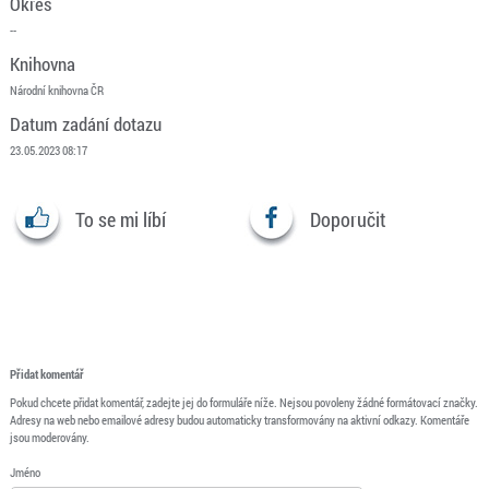
Okres
--
Knihovna
Národní knihovna ČR
Datum zadání dotazu
23.05.2023 08:17
To se mi líbí
Doporučit
Přidat komentář
Pokud chcete přidat komentář, zadejte jej do formuláře níže. Nejsou povoleny žádné formátovací značky.
Adresy na web nebo emailové adresy budou automaticky transformovány na aktivní odkazy. Komentáře
jsou moderovány.
Jméno