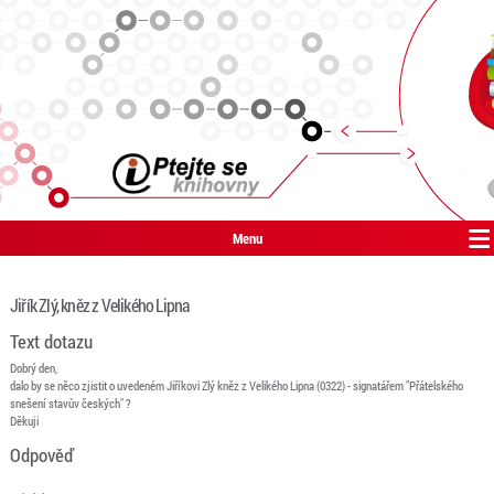
Menu
Jiřík Zlý, kněz z Velikého Lipna
Text dotazu
Dobrý den,
dalo by se něco zjistit o uvedeném Jiříkovi Zlý kněz z Velikého Lipna (0322) - signatářem "Přátelského
snešení stavův českých" ?
Děkuji
Odpověď