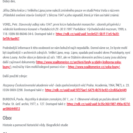
Dobrý den,
Jiříka Zlého kněze z Velikého Lipna jsme nalezli zmíněného pouze ve studii Petra Vorla s názvem
„Přátelské snešení stavův českých“ z března 1547 a jeho signatáři, která je Vám asi také známá:
VOREL, Petr.
Stavovský odboj roku 1547: první krize habsburské monarchie : sborník příspěvků z
vědecké konference konané v Pardubicích 29.-30.9.1997
. Pardubice: Východočeské muzeum, 1999, s.
118. ISBN 80-86046-34-6. Dostupné také z:
https://ndk.cz/uuid/uuid:1ec0e521-5b1f-11e5-9a33-
5ef3fc9ae867
.
Podrobnější informace k této osobnosti se nám bohužel najít nepodařilo. Domníváme se, že byste mohl
být úspěšnější v archivních zdrojích. Veliké Lipno, resp. Lipno, spadalo pod soudní okres Postoloprty, nyní
okres Louny. Archiv obce je datován až od r. 1851, ale ve Státním okresním archivu Louny jsou uloženy
další zajímavé dokumenty (
https://www.soalitomerice.cz/archivni-fondy-a-sbirky-knihovna-soka-
louny/
), možná by Vám mohli kolegové pomoci více –
https://www.soalitomerice.cz/soka-louny/
.
Další použité zdroje:
Rozpravy Československé akademie věd - řada společenských věd
. Praha: Academia, 1964,
74
(7), s. 23.
ISSN 0069-2298. Dostupné také z:
https://ndk.cz/uuid/uuid:5f275ae1-6479-4b70-bc82-c2cd65a3e449
BURDOVÁ, Pavla.
Rejstříky k deskám zemským, Díl 1., sv. 1: Obnovené vklady po požáru desek 1541
.
Praha: St. ústř. archiv, 1977, s. 127. Dostupné také z:
https://ndk.cz/uuid/uuid:3c35c360-f487-490a-827d-
ae586044fd12
Obor
Historie a pomocné historické vědy. Biografické studie