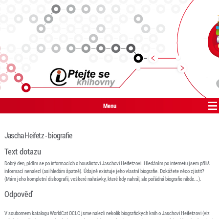
Menu
Jascha Heifetz - biografie
Text dotazu
Dobrý den, pídím se po informacích o houslistovi Jaschovi Heifetzovi. Hledáním po internetu jsem příliš
informací nenalezl (asi hledám špatně). Údajně existuje jeho vlastní biografie. Dokážete něco zjistit?
(Mám jeho kompletní diskografii, veškeré nahrávky, které kdy nahrál, ale pořádná biografie nikde...).
Odpověď
V soubornem katalogu WorldCat OCLC jsme nalezli nekolik biografickych knih o Jaschovi Heifetzovi (viz