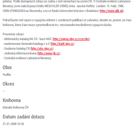
priloha). Podle dostupnych zdroju se zadna z nich nenachazi na uzemi CR. V Centralni evidenci zahranicni
literatury jsme nalezli pouze knihu WESCHLER-VERED, Artur. Jascha Heifetz. London : R. Hale, 1986.
ISBN 0709025454 na Slovensku, a to ve fondu Univerzitne kniznice v Bratislave (
http://www.ulib.sk
).
Pokud byste mel zajem o vypujcku nektere z uvedenych publikaci ze zahranici, obratte se, prosim, na Vasi
knihovnu, ktera Vam muze zprostredkovat tzv. mezinarodni meziknihovni vypujcni sluzbu.
Proverene zdroje:
- elektronicky katalog NK CR - baze NKC (
http://sigma.nkp.cz/cze/nkc
)
- naskenovane Generalni katalogy I a II (
http://katif.nkp.cz
)
- Souborny katalog CR (
http://skc.nkp.cz
)
- Jednotna informacni brana (
http://www.jib.cz
)
- Centralni evidence zahranicni literatury.
Obor
Hudba
Okres
--
Knihovna
Národní knihovna ČR
Datum zadání dotazu
31.01.2008 10:36