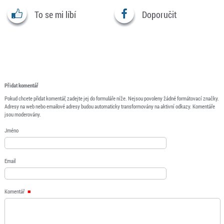
To se mi líbí
Doporučit
Přidat komentář
Pokud chcete přidat komentář, zadejte jej do formuláře níže. Nejsou povoleny žádné formátovací značky.
Adresy na web nebo emailové adresy budou automaticky transformovány na aktivní odkazy. Komentáře
jsou moderovány.
Jméno
Email
Komentář