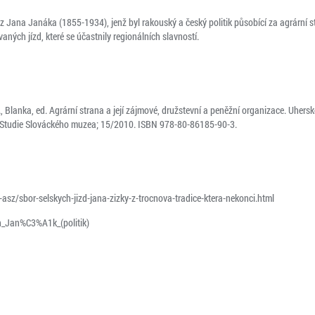
Jana Janáka (1855-1934), jenž byl rakouský a český politik působící za agrární s
aných jízd, které se účastnily regionálních slavností.
Blanka, ed. Agrární strana a její zájmové, družstevní a peněžní organizace. Uhers
. Studie Slováckého muzea; 15/2010. ISBN 978-80-86185-90-3.
asz/sbor-selskych-jizd-jana-zizky-z-trocnova-tradice-ktera-nekonci.html
an_Jan%C3%A1k_(politik)