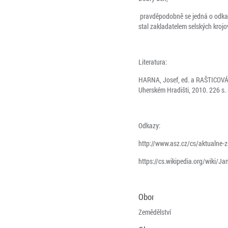
pravděpodobně se jedná o odkaz 
stal zakladatelem selských krojov
Literatura:
HARNA, Josef, ed. a RAŠTICOVÁ, 
Uherském Hradišti, 2010. 226 s
Odkazy:
http://www.asz.cz/cs/aktualne-z-
https://cs.wikipedia.org/wiki/J
Obor
Zemědělství