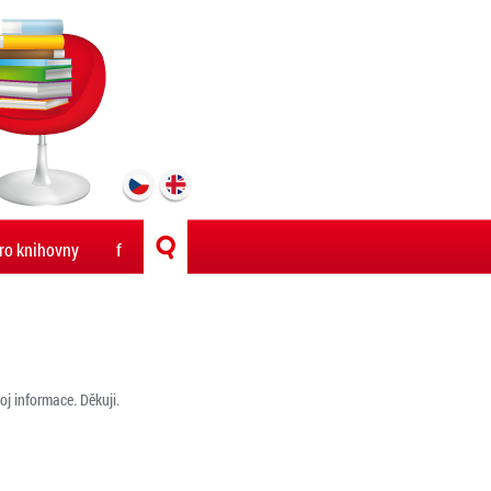
ro knihovny
f
oj informace. Děkuji.