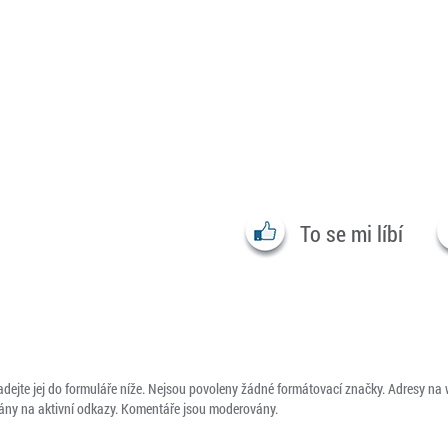
To se mi líbí
adejte jej do formuláře níže. Nejsou povoleny žádné formátovací značky. Adresy na
ny na aktivní odkazy. Komentáře jsou moderovány.