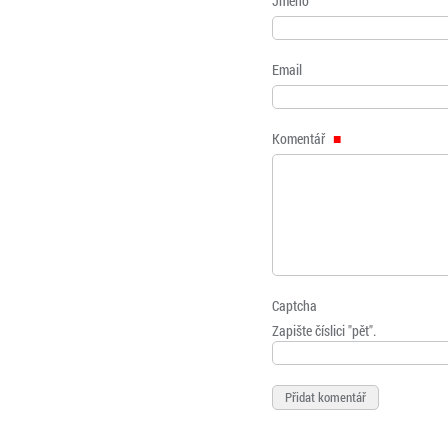
Jméno
Email
Komentář
Captcha
Zapište číslici "pět".