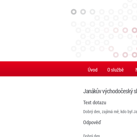
Úvod
O službě
Janákův východočeský sb
Text dotazu
Dobrý den, zajímá mě, kdo byl Ja
Odpověď
Dobrý den,