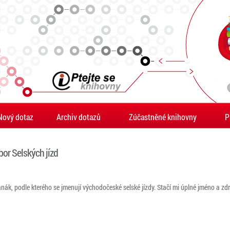
Nový dotaz
Archiv dotazů
Zúčastněné knihovny
P
or Selských jízd
nák, podle kterého se jmenují východočeské selské jízdy. Stačí mi úplné jméno a zdr