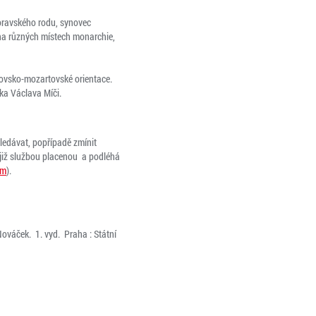
oravského rodu, synovec
 na různých místech monarchie,
novsko-mozartovské orientace.
ka Václava Míči.
ledávat, popřípadě zmínit
e již službou placenou a podléhá
tm
).
Nováček. 1. vyd. Praha : Státní