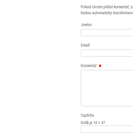
Pokud chcete přidat komentář, z
budou automaticky transformová
Jméno
Email
Komentář
Captcha
Kolik je 10 + 4?