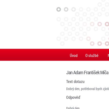
Úvod
O službě
Jan Adam František Míča
Text dotazu
Dobrý den, potřeboval bych zjist
Odpověď
Dobrý den,