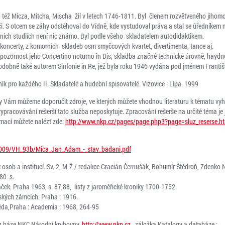
 též Micza, Mitcha, Mischa žil v letech 1746-1811. Byl členem rozvětveného jihom
či. S otcem se záhy odstěhoval do Vídně, kde vystudoval práva a stal se úředníkem
bních studiích není nic známo. Byl podle všeho skladatelem autodidaktikem.
 koncerty, z komorních skladeb osm smyčcových kvartet, divertimenta, tance aj.
 pozornost jeho Concertino noturno in Dis, skladba značné technické úrovně, hayd
dobně také autorem Sinfonie in Re, jež byla roku 1946 vydána pod jménem Františ
ník pro každého II. Skladatelé a hudební spisovatelé. Vizovice : Lípa. 1999
ny Vám můžeme doporučit zdroje, ve kterých můžete vhodnou literaturu k tématu vyh
vypracovávání rešerší tato služba neposkytuje. Zpracování rešerše na určité téma j
rmací můžete nalézt zde:
http://www.nkp.cz/pages/page.php3?page=sluz_reserse.h
ro2009/VH_93b/Mica_Jan_Adam_-_stav_badani.pdf
osob a institucí. Sv. 2, M-Ž / redakce Gracián Černušák, Bohumír Štědroň, Zdenko 
080 s.
áček. Praha 1963, s. 87,88, listy z jaroměřické kroniky 1700-1752.
eských zámcích. Praha : 1916.
věda,Praha : Academia : 1968, 264-95
y z báze NKC Národní knihovny,
http://www.nkp.cz
., záložka Katalogy a databáze :