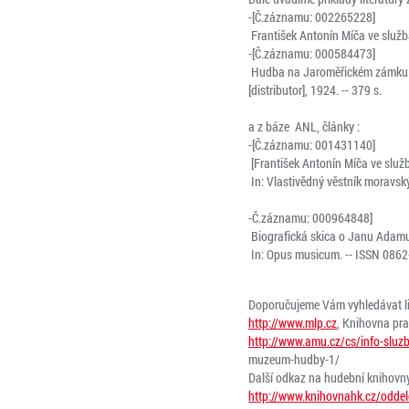
-[Č.záznamu: 002265228]
František Antonín Míča ve službá
-[Č.záznamu: 000584473]
Hudba na Jaroměřickém zámku : F
[distributor], 1924. -- 379 s.
a z báze ANL, články :
-[Č.záznamu: 001431140]
[František Antonín Míča ve služb
In: Vlastivědný věstník moravský
-Č.záznamu: 000964848]
Biografická skica o Janu Adamu 
In: Opus musicum. -- ISSN 0862-8
Doporučujeme Vám vyhledávat li
http://www.mlp.cz
, Knihovna pr
http://www.amu.cz/cs/info-slu
muzeum-hudby-1/
Další odkaz na hudební knihovny
http://www.knihovnahk.cz/oddel