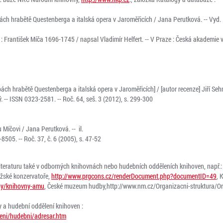
ch hrabětě Questenberga a italská opera v Jaroměřicích / Jana Perutková. -- Vyd. 1..
rantišek Míča 1696-1745 / napsal Vladimír Helfert. -- V Praze : Česká akademie v
ách hrabětě Questenberga a italská opera v Jaroměřicích] / [autor recenze] Jiří Seh
. -- ISSN 0323-2581. -- Roč. 64, seš. 3 (2012), s. 299-300
Míčovi / Jana Perutková. -- il.
505. -- Roč. 37, č. 6 (2005), s. 47-52
teraturu také v odborných knihovnách nebo hudebních odděleních knihoven, např.
ažské konzervatoře,
http://www.prgcons.cz/renderDocument.php?documentID=49
, 
zby/knihovny-amu
, České muzeum hudby,http://www.nm.cz/Organizacni-struktura/O
 a hudební oddělení knihoven :
eni/hudebni/adresar.htm