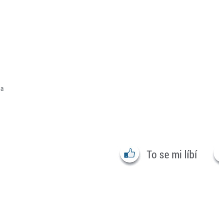
ha
To se mi líbí