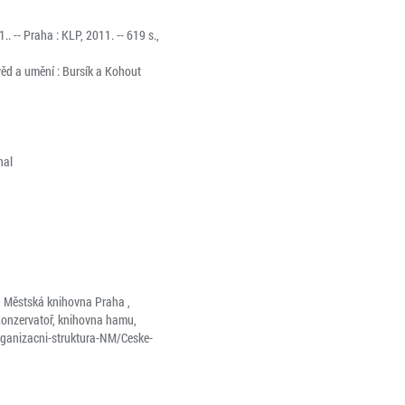
 -- Praha : KLP, 2011. -- 619 s.,
ěd a umění : Bursík a Kohout
nal
: Městská knihovna Praha ,
Konzervatoř, knihovna hamu,
rganizacni-struktura-NM/Ceske-