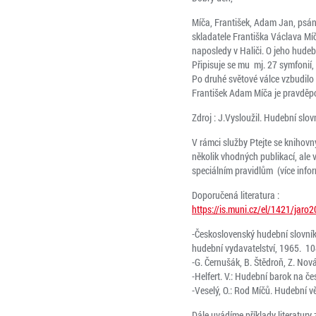
Míča, František, Adam Jan, psán
skladatele Františka Václava Mí
naposledy v Haliči. O jeho hude
Připisuje se mu mj. 27 symfonií,
Po druhé světové válce vzbudilo
František Adam Míča je pravděpo
Zdroj : J.Vysloužil. Hudební slov
V rámci služby Ptejte se knihov
několik vhodných publikací, ale 
speciálním pravidlům (více info
Doporučená literatura :
https://is.muni.cz/el/1421/ja
-Československý hudební slovník 
hudební vydavatelství, 1965. 1
-G. Černušák, B. Štědroň, Z. Nov
-Helfert. V.: Hudební barok na č
-Veselý, O.: Rod Míčů. Hudební 
Dále uvádíme příklady literatur