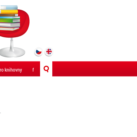
ro knihovny
f
.