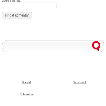
Zapište číslici "pět".
Odeslat
Vytisknout
Přihlásit se