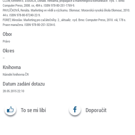
CLOW, Kenneth E. a BAACK, Donald. Reklama, propagace a marketingová komunikace. Vyd. 1. Brno:
Computer Press, 2008. xx, 484 s. ISBN 978-80-251-1769-9.
PAVLÍČKOVÁ, Renáta. Marketing ve vědě a výzkumu. Olomouc: Moravská vysoká škola Olomouc, 2010.
44 s. ISBN 978-80-87240-22-9.
FORET, Miroslav. Marketing pro začátečníky. 2., aktualiz. vyd. Brno: Computer Press, 2010. viii, 178 s.
Praxe manažera. ISBN 978-80-251-3234-0.
Obor
Právo
Okres
--
Knihovna
Národní knihovna ČR
Datum zadání dotazu
28.05.2015 22:10
To se mi líbí
Doporučit