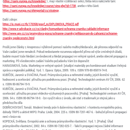
(
https://oami.europa.eu/knowledge/
) , mají vlastní vzdělávací sekci, třeba něco naleznete tam:
https://oami.europa.eu/knowledge/course/view.php?id=1738
, anebo v této části:
https://oami.europa.eu/ohimportal/cs/strategy
.
Další zdroje:
https://is.muni.cz/th/170358/pravf_m/DIPLOMOVA_PRACE.pdf
http://www.e-advokacie.cz/cs/clanky/komunitarni-ochranna-znamka-zakladni-informace
http://www.upv.cz/cs/prumyslova-prava/ochranne-znamky/prihlasovani-do-zahranici/ochranne-
znamky-spolecenstvi.html
Prošli jsme články z Anopressu i výběrově pomocí našeho multivyhledavače, ale přesnou odpověď na
Vaše zadání jsme nenalezli. Pokud nedostanete rozumnou odpověď přímo od výše zmíněných úřadů,
budete muset Vaše hledání zevšeobecnit a hledat propagaci ve veřejné správě, anebo obecně propagaci a
marketing. Při všeobecném zadání Vašeho požadavku Vám lze doporučit:
HARASIMOVÁ, Soňa. Marketing ve veřejné správě: [studijní materiály pro kombinované studium Veřejná
správa a regionální politika]. Vyd. 1. Opava: Optys, 2009. 109 s. ISBN 978-80-85819-74-8.
KUBÍČEK, Jaromír a SVAČINA, Pavel. Průmyslová práva a nehmotné statky, jejich licenční využití,
hodnocení a oceňování: příručka pro podnikovou praxi. [Praha]: Technologické centrum AV ČR, 2006. 62
s. ISBN 80-86794-19-9.
KUBÍČEK, Jaromír a SVAČINA, Pavel. Průmyslová práva a nehmotné statky, jejich licenční využití a
oceňování: příručka pro praxi vědecko-výzkumných pracovníků. [Praha]: Technologické centrum AV ČR,
2006. 54 s. ISBN 80-86794-18-0. - lze využít něco z úvodu, ale stať o trademark je stejná jako u
předchozího díla
DOBŘICHOVSKÝ, Tomáš. Moderní trendy práv k duševnímu vlastnictví: v kontextu evropského práva,
dohody TRIPS a aktivit WIPO. Praha: Linde, 2004. 225 s. ISBN 80-7201-467-6. - bohužel přímo k propagaci
není v knize nic
KOPECKÁ, Světlana. Evropská unie a ochrana průmyslového vlastnictví. Vyd. 1. [Praha]: Úřad
průmyslového vlastnictví, 2002. 84 s. ISBN 80-7282-025-7. - Také k propagaci nejsou žádné informace