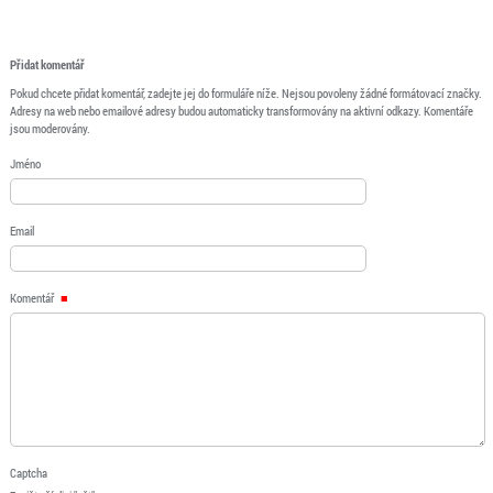
Přidat komentář
Pokud chcete přidat komentář, zadejte jej do formuláře níže. Nejsou povoleny žádné formátovací značky.
Adresy na web nebo emailové adresy budou automaticky transformovány na aktivní odkazy. Komentáře
jsou moderovány.
Jméno
Email
Komentář
Captcha