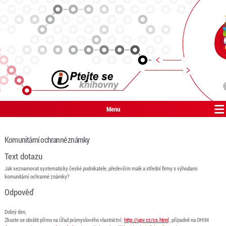
Menu
Komunitární ochranné známky
Text dotazu
Jak seznamovat systematicky české podnikatele, především malé a střední firmy s výhodami
komunitární ochranné známky?
Odpověď
Dobrý den,
Zkuste se obrátit přímo na Úřad průmyslového vlastnictví:
http://upv.cz/cs.html
, případně na OHIM