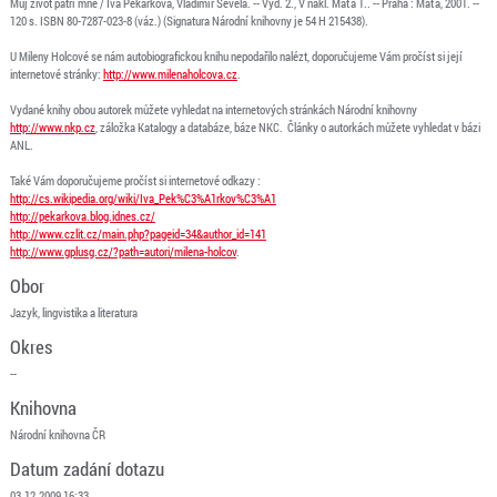
Můj život patří mně / Iva Pekárková, Vladimír Ševela. -- Vyd. 2., V nakl. Maťa 1.. -- Praha : Maťa, 2001. --
120 s. ISBN 80-7287-023-8 (váz.) (Signatura Národní knihovny je 54 H 215438).
U Mileny Holcové se nám autobiografickou knihu nepodařilo nalézt, doporučujeme Vám pročíst si její
internetové stránky:
http://www.milenaholcova.cz
.
Vydané knihy obou autorek můžete vyhledat na internetových stránkách Národní knihovny
http://www.nkp.cz
, záložka Katalogy a databáze, báze NKC. Články o autorkách můžete vyhledat v bázi
ANL.
Také Vám doporučujeme pročíst si internetové odkazy :
http://cs.wikipedia.org/wiki/Iva_Pek%C3%A1rkov%C3%A1
http://pekarkova.blog.idnes.cz/
http://www.czlit.cz/main.php?pageid=34&author_id=141
http://www.gplusg.cz/?path=autori/milena-holcov
.
Obor
Jazyk, lingvistika a literatura
Okres
--
Knihovna
Národní knihovna ČR
Datum zadání dotazu
03.12.2009 16:33