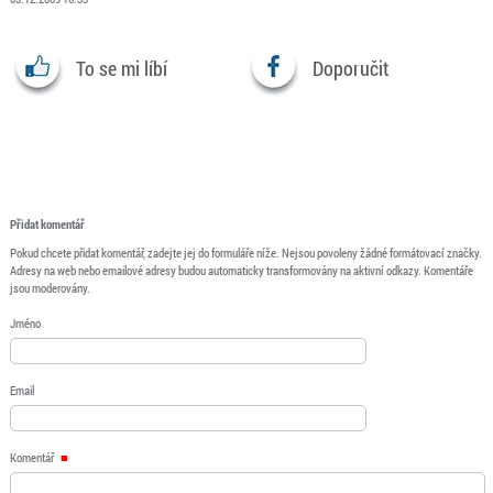
To se mi líbí
Doporučit
Přidat komentář
Pokud chcete přidat komentář, zadejte jej do formuláře níže. Nejsou povoleny žádné formátovací značky.
Adresy na web nebo emailové adresy budou automaticky transformovány na aktivní odkazy. Komentáře
jsou moderovány.
Jméno
Email
Komentář