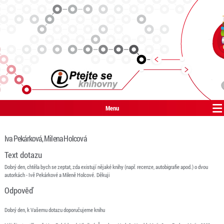
Menu
Iva Pekárková, Milena Holcová
Text dotazu
Dobrý den, chtěla bych se zeptat, zda existují nějaké knihy (např. recenze, autobigrafie apod.) o dvou
autorkách - Ivě Pekárkové a Mileně Holcové. Děkuji
Odpověď
Dobrý den, k Vašemu dotazu doporučujeme knihu