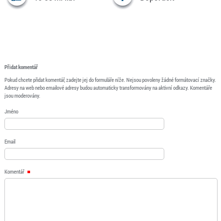
Přidat komentář
Pokud chcete přidat komentář, zadejte jej do formuláře níže. Nejsou povoleny žádné formátovací značky.
Adresy na web nebo emailové adresy budou automaticky transformovány na aktivní odkazy. Komentáře
jsou moderovány.
Jméno
Email
Komentář