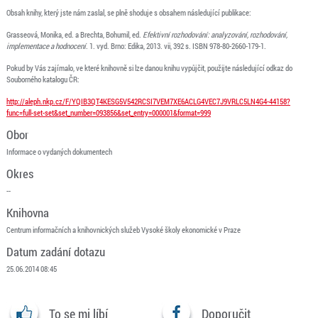
Obsah knihy, který jste nám zaslal, se plně shoduje s obsahem následující publikace:
Grasseová, Monika, ed. a Brechta, Bohumil, ed.
Efektivní rozhodování: analyzování, rozhodování,
implementace a hodnocení
. 1. vyd. Brno: Edika, 2013. vii, 392 s. ISBN 978-80-2660-179-1.
Pokud by Vás zajímalo, ve které knihovně si lze danou knihu vypůjčit, použijte následující odkaz do
Souborného katalogu ČR:
http://aleph.nkp.cz/F/YQIB3QT4KESG5V542RCSI7VEM7XE6ACLG4VEC7J9VRLC5LN4G4-44158?
func=full-set-set&set_number=093856&set_entry=000001&format=999
Obor
Informace o vydaných dokumentech
Okres
--
Knihovna
Centrum informačních a knihovnických služeb Vysoké školy ekonomické v Praze
Datum zadání dotazu
25.06.2014 08:45
To se mi líbí
Doporučit