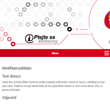
Menu
Identifikace publikace
Text dotazu
Dobrý den, do školy dělám Porterovu analýzu kapitoly jedné knihy, o které nic nevím, a potřebuji ji uvést
jako zdroj. Podařil se mi najít obsah knihy, ale bez jakýchkoliv iniciál o ní. Níže uvedu obsah. Díky za
pomoc při hledání.
Odpověď