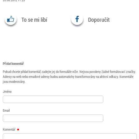
To se mi líbí
Doporučit
Přidat komentář
Pokud chcete přidat komentář, zadejte jej do formuláře níže. Nejsou povoleny žádné formátovací značky.
Adresy na web nebo emailové adresy budou automaticky transformovány na aktivní odkazy. Komentáře
jsou moderovány.
Jméno
Email
Komentář