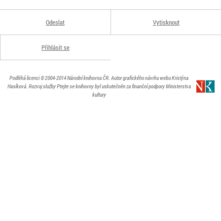
Odeslat
Vytisknout
Přihlásit se
Podléhá licenci
© 2004-2014
Národní knihovna ČR
. Autor grafického návrhu webu Kristýna
Hasíková.
Rozvoj služby Ptejte se knihovny byl uskutečněn za finanční podpory Ministerstva
kultury