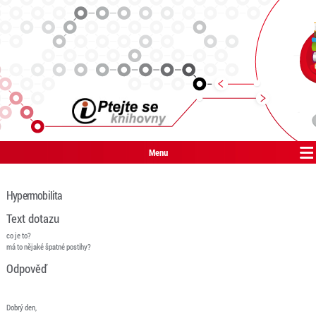
Menu
Hypermobilita
Text dotazu
co je to?
má to nějaké špatné postihy?
Odpověď
Dobrý den,