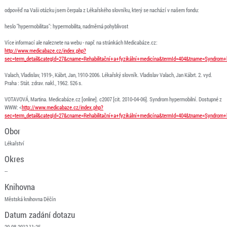
odpověď na Vaši otázku jsem čerpala z Lékařského slovníku, který se nachází v našem fondu:
heslo "hypermobilitas": hypermobilita, nadměrná pohyblivost
Více informací ale naleznete na webu - např. na stránkách Medicabáze.cz:
http://www.medicabaze.cz/index.php?
sec=term_detail&categId=27&cname=Rehabilitační+a+fyzikální+medicína&termId=404&tname=Syndrom
Valach, Vladislav, 1919-, Kábrt, Jan, 1910-2006. Lékařský slovník. Vladislav Valach, Jan Kábrt. 2. vyd.
Praha : Stát. zdrav. nakl., 1962. 526 s.
VOTAVOVÁ, Martina. Medicabáze.cz [online]. c2007 [cit. 2010-04-06]. Syndrom hypermobilní. Dostupné z
WWW: <
http://www.medicabaze.cz/index.php?
sec=term_detail&categId=27&cname=Rehabilitační+a+fyzikální+medicína&termId=404&tname=Syndrom
Obor
Lékařství
Okres
--
Knihovna
Městská knihovna Děčín
Datum zadání dotazu
20.08.2012 11:25