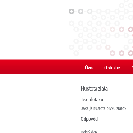
Úvod
O službě
Hustota zlata
Text dotazu
Jaká je hustota prvku zlato?
Odpověď
Dobrý den,