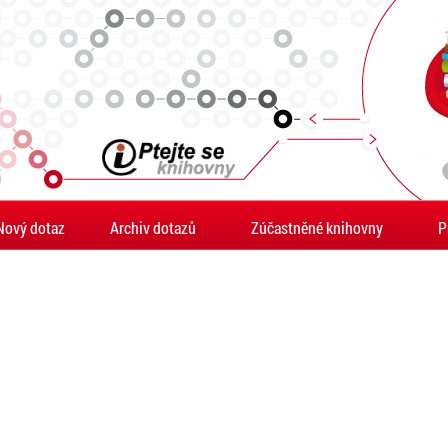
Nový dotaz
Archiv dotazů
Zúčastněné knihovny
P