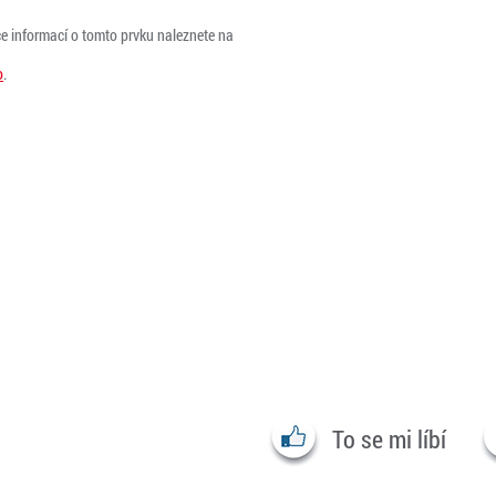
ce informací o tomto prvku naleznete na
o
.
To se mi líbí