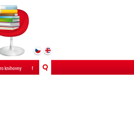
ro knihovny
f