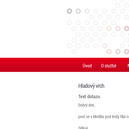
Úvod
O službě
Hladový vrch
Text dotazu
Dobrý den,
proč se v Mníšku pod Brdy říká n
Děkuji.