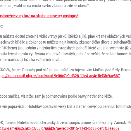
ědomím, vrátil se na místo svého zločinu a zde se oběsil“.
storie/cerveny-kriz-na-skalce-mnisecky-mistopis/
e:
u můžete dosud zřetelně vidět vrstvy písků, štěrků a jílů, plné krásně oblažených va
zelených břidlic a dokonce tu můžete najít kousky zkamenělého dřeva a zuhelnatělé 
 (Hřebeny) jsou jedním z nejstarších evropských pohoří, které zaujalo své místo již 
ísta bývala proto využívána к budování svatyň, neboť se věřilo, že se tam koncentru
h se nacházejí ložiska vzácných kovů...
OVÁ, Marie. Poklady pod skálou poutníků: za tajemstvím Mníšku pod Brdy. Beroun
tps://kramerius5.nkp.cz/uuid/uuid:9e06c7e0-d326-11e4-ae4e-5ef3fc9ae867
u obce Smiřice, viz níže. Tam je pojmenována podle barvy natřeného kříže.
além popravišti u Holohlav postaven velký kříž a natřen červenou barvou. Toto míst
, Tomáš. Hrdelní soudnictví českých zemí: soupis pramenů a literatury. Zámrsk: Par
tps://kramerius5.nkp.cz/uuid/uuid:67ae4ed0-3015-11e3-bd38-5ef3fc9ae867