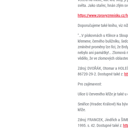
světa. Jako stařec, hnán zlým sv
https://www.zpravyzmnisku.cz/hi
Doporučujeme také knihu, viz níž
"...V pískovnách u Klínce a Sloup
křemene, černého buližníku, šedo
zmíněné proměny lze říci, že Brdy
nebylo ani památky!... Zlomová m
vědělo, že ve zlomových oblastec
Zdroj: DVOŘÁK, Otomar a HOLEČK
86720-29-2. Dostupné také z:
ht
Pro zajímavost:
Ulice U červeného kříže je také 
Smiřice (Hradec Králové) Na býv
kříže.
Zdroj: FRANCEK, Jindřich a ŠIMEK
1995. s. 42. Dostupné také z:
ht