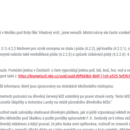
 v Mníšku pod Brdy říká 'Hladový vrch', jsme nenašli. Místní názvy ale často vznikaly
3.1) 4.2.2 Motivem pro vznik oronyma se stala i půda (4.2.2), její kvalita (4.2.2.1), sl
oronymii nalezla také neobdělaná půda (4.2.2.5) a způsob získávání půdy (4.2.2.6): 4
e. Pomístní jména v Čechách: o čem vypovídají jména polí, luk, lesů, hor, vod a ce
pné také z:
https://kramerius5.nkp.cz/uuid/uuid:d9f9d4b0-4b6f-11e5-a525-5ef3f
ašli informace, které jsou zpracovány na stránkách Mníšeckého místopisu:
lometrech putování na dřevěný červený kříž umístěný po pravé straně cesty. Tento kříž
Josefa Slepičky a Antonína Landy na místě původního dřevěného kříže."
ostřed malé zahrádky obehnané dřevěným plůtkem, jak si ještě vzpomínají někteří mní
ého Městečko pod Skalkou a podle povídky spisovatele F. X. Svobody se k němu váže
slivecký mládenec a když poznal, že jeho láska není opětována, rozhodl se zmocnit 
 ji přepadl a zneuctil. Mladá dívka se z toho pomátla na rozumu a brzy zemřela. Mlád