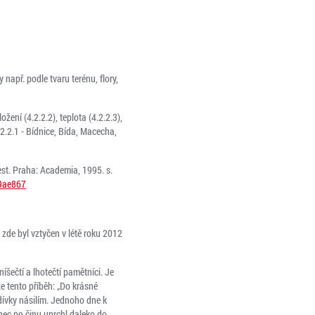
 např. podle tvaru terénu, flory,
ožení (4.2.2.2), teplota (4.2.2.3),
.2.2.1 - Bídnice, Bída, Macecha,
st. Praha: Academia, 1995. s.
c9ae867
 zde byl vztyčen v létě roku 2012
šečtí a lhotečtí pamětníci. Je
 tento příběh: „Do krásné
dívky násilím. Jednoho dne k
enec po činu uprchl daleko do