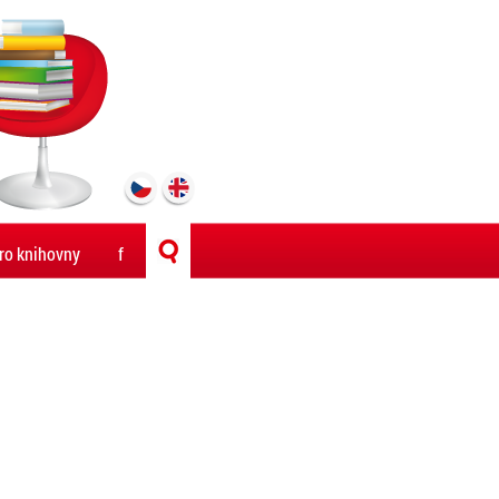
ro knihovny
f