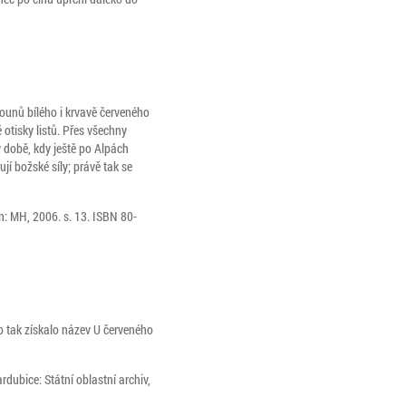
lounů bílého i krvavě červeného
otisky listů. Přes všechny
v době, kdy ještě po Alpách
jí božské síly; právě tak se
: MH, 2006. s. 13. ISBN 80-
o tak získalo název U červeného
dubice: Státní oblastní archiv,