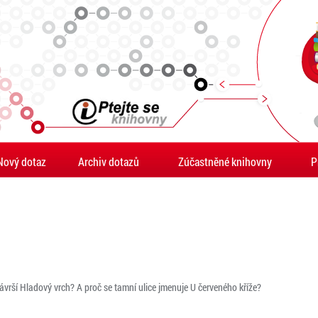
Nový dotaz
Archiv dotazů
Zúčastněné knihovny
P
ávrší Hladový vrch? A proč se tamní ulice jmenuje U červeného kříže?