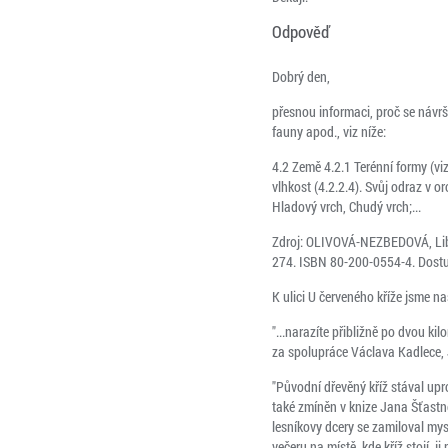
Odpověď
Dobrý den,
přesnou informaci, proč se návrší
fauny apod., viz níže:
4.2 Země 4.2.1 Terénní formy (viz 
vlhkost (4.2.2.4). Svůj odraz v 
Hladový vrch, Chudý vrch;...
Zdroj: OLIVOVÁ-NEZBEDOVÁ, Libuš
274. ISBN 80-200-0554-4. Dostu
K ulici U červeného kříže jsme n
"...narazíte přibližně po dvou ki
za spolupráce Václava Kadlece, 
"Původní dřevěný kříž stával upr
také zmíněn v knize Jana Šťastn
lesníkovy dcery se zamiloval my
večeru na místě, kde kříž stojí,