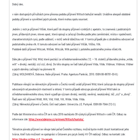
Dobrý den,
v nám dostupných příručkách jsme přesnou podobu příjmení Wiltsch bohužel nenašli. Uvádíme alespoň obdobné
podoby příjmení a vysvětlení jejich původu, které mohou spolu souviset.
Jedním z nich je příjmení Vilček, které patří do skupiny příjmení vzniklých z apelativ, to znamená z podstatných
jmen, přídavných jmen, sloves apod., která opisují a zařazují člověka podle jeho zaměstnání, místa v společnosti,
charakteristických rysů, podle událostí, v nichž sehrál důležitou roli. V tomto případě jde o zdrobnělinu odvození od
podstatného jména vlk. K tomuto odvození se řadí také příjmení Vilčák, Vilčko, Vilk.
Podobně další příjmení Wilczek, Wilček, Wilczák, Wilk pochází z polského podstatného jména vlček/vlk.
Dále jde o příjmení Vild, Wild, které pochází ze středohornoněmeckého (12. – 16. století) přídavného jména „wilde,
wilt“ = divoký, nestálý; cizí cizí, divný. Do této skupiny se řadí také příjmení Vilda, Vilde, Vildman, Vildmon, Vildner
a jejich obměny začínající na písmeno W.
(Zdroj: MOLDANOVÁ, Dobrava. Naše příjmení. Praha: Agentura Pankrác, 2010. ISBN 80-86781-03-8.)
Publikace věnující se německým příjmením u Čechů rovněž uvádí příjmení Wild, které zařazuje do skupiny příjmení
odvozených od povahových vlastností a sklonů. V tomto případě odvozuje původ příjmení Wild také ze
středohornoněmeckého slova, které vyjadřuje význam divoký, nestálý, nevěrný, neukázněný, též „cizí“ a „divný“.
Řadí sem též příjmení Wildt, Wilt, Vild, Vildt, Vilt, Wilde, Vilde, Vilda.
(Zdroj: Německá příjmení u Čechů. Ústí nad Labem: Univerzita J.E. Purkyně. ISBN 80-7044-212-3.)
Podle dat Ministerstva vnitra ČR se k roku 2016 nacházelo 39 výskytů příjmení Wiltsch v celé ČR. Odkaz na
informace zde:
https://www.kdejsme.cz/prijmeni/Wiltsch/hustota/.
Tématice původu příjmení se věnuje také pořad Českého rozhlasu, možná byste mohli zkusit kontaktovat jeho
tvůrce, kteří tuto možnost ve spolupráci s Ústavem pro jazyk český AV ČR nabízejí. Odkaz na kontakt zde:
https://dvojka.rozhlas.cz/[…]/o-poradu.