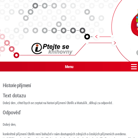
Menu
Historie příjmení
Text dotazu
Dobrý den , chtel bych se zeptat na histori příjmení Obrlík a Matušík , děkuji za odpověd .
Odpověď
Dobrý den,
konkrétně příjmení Obrlík není bohužel v nám dostupných zdrojích o českých příjmeních uvedeno.