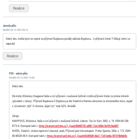
Reakce
Jarmila píše:
Neděle 04.12.2022 00:15
Dobrý den, mohla bych se zeptat na příjmení Bujakowa později udávala Bujokova... A příjmení Antek ?! Děkuji velmi za
odpověď
Reakce
PSK - admin píše:
Pondělí 05.12.2022 14:56
Dobrý den,
Dle knihy Miloslavy Knappové Naše a cizí příjmení v současné češtině vzniklo příjmení Antek ze jména Antonín
(původem z latiny). Příjmení Bujakowa či Bujokova je dle Vladimíra Matese odvozeno ze slovenského slova „bujak“
s významem „býk“ či slovesa „bújať (si)“ tedy hýřit, dovádět.
Zdroje:
KNAPPOVÁ, Miloslava. Naše a cizí příjmení v současné češtině. Liberec: Tax Az Kort, 2002. s. 19. ISBN 80-238-
8173-6. Dostupné také z:
https://kramerius5.nkp.cz/[…]/uuid:89d90720-a896-11e4-b69d-5ef3fc9ae867
MATES, Vladimír. Jména tajemství zbavená, aneb, Příjmení pod mikroskopem. Praha: Epocha, 2004. s. 173. ISBN
80-86328-58-9. Dostupné také z:
https://kramerius5.nkp.cz/[…]/uuid:b02d93d0-84a7-11e5-be6a-001018b5eb5c