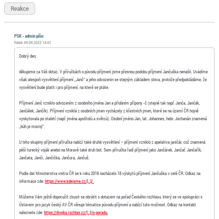
Reakce
PSK - admin píše:
Pátek 09.09.2022 14:01
Dobrý den,
děkujeme za Váš dotaz. V příručkách o původu příjmení jsme přesnou podobu příjmení Jančuška nenašli. Uvádíme
však alespoň vysvětlení příjmení „Janč“ a jeho odvozenin se stejným základem slova, protože předpokládáme, že
vysvětlení bude platit i pro příjmení, na které se ptáte.
Příjmení Janč vzniklo odvozením z osobního jména Jan a přidáním přípony -č (stejně tak např. Janča, Jančák,
Jančálek, Jančík). Příjmení vzniklá z osobních jmen vycházely z křestních jmen, které se na území ČR hojně
vyskytovala po staletí (např. jména apoštolů a světců). Osobní jméno Jan, lat. Johannes, hebr. Jochanán znamená
„bůh je mocný“.
U této skupiny příjmení příručka nabízí také druhé vysvětlení – příjmení vzniklo z apelativa janičár, což znamená
pěší turecký voják anebo na Moravě také druh bot. Sem příručka řadí příjmení jako Jančárek, Jančař, Jančařík,
Jančata, Janči, Jančička, Jančura, Jančuš.
Podle dat Ministerstva vnitra ČR se k roku 2016 nacházelo 18 výskytů příjmení Jančuška v celé ČR. Odkaz na
informace zde:
https://www.kdejsme.cz/[…]/.
Můžeme Vám ještě doporučit zkusit se obrátit s dotazem na pořad Českého rozhlasu, který se ve spolupráci s
Ústavem pro jazyk český AV ČR věnuje tématice původu příjmení a nabízí tuto možnost. Odkaz na kontakt
naleznete zde:
https://dvojka.rozhlas.cz/[…]/o-poradu.