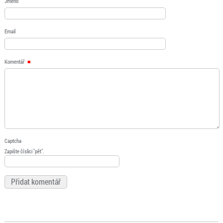
Jméno
Email
Komentář
Captcha
Zapište číslici "pět".