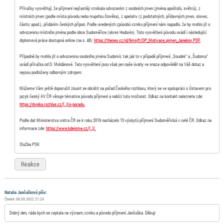
Příručky vysvětlují, že příjmení nejčastěji vznikala odvozením z osobních jmen (jména apoštolů, světců), z
místních jmen (podle místa původu nebo majetku člověka), z apelativ (z podstatných, přídavných jmen, sloves,
částic apod.), přidáním českých přípon. Podle uvedených způsobů vzniku příjmení nám napadlo, že by mohlo jít o
odvozeninu místního jména podle obce Sudoměřice (okres Hodonín). Toto vysvětlení původu uvádí i následující
diplomová práce dostupná online (na s. 48):
https://theses.cz/id/6msjft/DP_Motivace_pjmen_Janekov.PDF.
Případně by mohlo jít o odvozeninu osobního jména Sudomír, tak jak to v případě příjmení „Soudek“ a „Šudoma“
uvádí příručka od D. Moldánové. Tato vysvětlení jsou však jen naše úvahy ve snaze odpovědět na Váš dotaz a
nejsou podloženy odborným zdrojem.
Můžeme Vám ještě doporučit zkusit se obrátit na pořad Českého rozhlasu, který se ve spolupráci s Ústavem pro
jazyk český AV ČR věnuje tématice původu příjmení a nabízí tuto možnost. Odkaz na kontakt naleznete zde:
https://dvojka.rozhlas.cz/[…]/o-poradu.
Podle dat Ministerstva vnitra ČR se k roku 2016 nacházelo 15 výskytů příjmení Sudoměřická v celé ČR. Odkaz na
informace zde:
https://www.kdejsme.cz/[…]/.
Služba PSK
Reakce
Natalia Jančušková píše:
Čtvrtek 08.09.2022 21:24
Dobrý den, ráda bych se zeptala na význam,vzniku a původu příjmení Jančuška. Děkuji