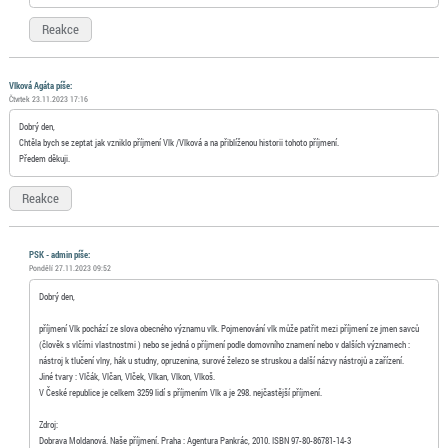
Reakce
Vlková Agáta píše:
Čtvrtek 23.11.2023 17:16
Dobrý den,
Chtěla bych se zeptat jak vzniklo příjmení Vlk /Vlková a na přiblíženou historii tohoto příjmení.
Předem děkuji.
Reakce
PSK - admin píše:
Pondělí 27.11.2023 09:52
Dobrý den,
příjmení Vlk pochází ze slova obecného významu vlk. Pojmenování vlk může patřit mezi příjmení ze jmen savců
(člověk s vlčími vlastnostmi ) nebo se jedná o příjmení podle domovního znamení nebo v dalších významech :
nástroj k tlučení vlny, hák u studny, opruzenina, surové železo se struskou a další názvy nástrojů a zařízení.
Jiné tvary : Vlčák, Vlčan, Vlček, Vlkan, Vlkon, Vlkoš.
V České republice je celkem 3259 lidí s příjmením Vlk a je 298. nejčastější příjmení.
Zdroj:
Dobrava Moldanová. Naše příjmení. Praha : Agentura Pankrác, 2010. ISBN 97-80-86781-14-3