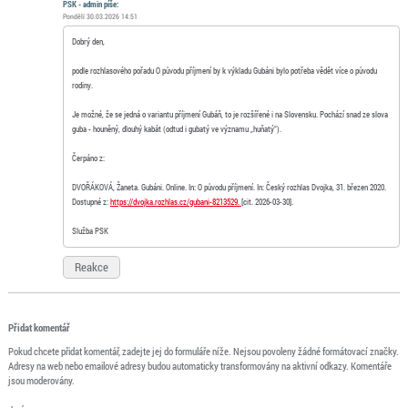
PSK - admin píše:
Pondělí 30.03.2026 14:51
Dobrý den,
podle rozhlasového pořadu O původu příjmení by k výkladu Gubáni bylo potřeba vědět více o původu
rodiny.
Je možné, že se jedná o variantu příjmení Gubáň, to je rozšířené i na Slovensku. Pochází snad ze slova
guba - houněný, dlouhý kabát (odtud i gubatý ve významu „huňatý“).
Čerpáno z:
DVOŘÁKOVÁ, Žaneta. Gubáni. Online. In: O původu příjmení. In: Český rozhlas Dvojka, 31. březen 2020.
Dostupné z:
https://dvojka.rozhlas.cz/gubani-8213529.
[cit. 2026-03-30].
Služba PSK
Reakce
Přidat komentář
Pokud chcete přidat komentář, zadejte jej do formuláře níže. Nejsou povoleny žádné formátovací značky.
Adresy na web nebo emailové adresy budou automaticky transformovány na aktivní odkazy. Komentáře
jsou moderovány.