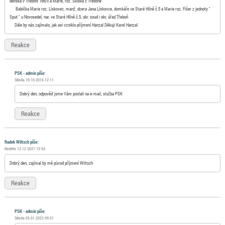
dělníka v Třeboni 166/II a Marie, roz. Školka z Třeboně
Babička Marie roz. Lískovec, manž. dcera Jana Lískovce, domkáře ve Staré Hlíně č.5 a Marie roz. Fišer z jednoty "
Sput " u Novosedel, nar. ve Staré Hlíně č.5, okr. soud i okr. úřad Třeboň
Dále by nás zajímalo, jak asi vzniklo příjmení Hanzal Děkuji Karel Hanzal
Reakce
PSK - admin píše:
Středa 19.10.2016 12:11
Dobrý den, odpověď jsme Vám poslali na e-mail, služba PSK
Reakce
Radek Wiltsch píše:
Neděle 12.12.2021 12:54
Dobrý den, zajímal by mě původ příjmení Wiltsch
Reakce
PSK - admin píše:
Středa 05.01.2022 09:51