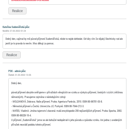
Reakce
Kateřina Sudoměřická píše:
Neděle 27.03.2022 01:24
Dobrý den, zajímal by mě původ příjmení Sudoměřická, nikde to nejde dohledat. Od táty vím že nějaký šlechticky rod ale
jestli je to pravda to nevím. Moc děkuji za pomoc.
Reakce
PSK - admin píše:
Čtvrtek 31.03.2022 13:26
Dobrý den,
původ příjmení obvykle ověřujeme v příručkách věnujících se vzniku a výskytu příjmení, českých i cizích (většinou
německých). Pracujeme zejména s následujícími zdroji:
- MOLDANOVÁ, Dobrava. Naše příjmení. Praha: Agentura Pankrác, 2010. ISBN 80-86781-03-8.
- Německá příjmení u Čechů. Univerzita J.E. Purkyně. ISBN 80-7044-212-3.
- MATES, Vladimír. Jména tajemství zbavená: malá encyklopedie 250 nejčastějších příjmení. Praha: Epocha, 2002.
ISBN 80-86328-10-4.
U příjmení „Sudoměřická“ jsme se ale bohužel nedopátrali k jeho původu a způsobu vzniku. Ani jedna z uvedených
příruček neuvádí podobu tohoto příjmení.