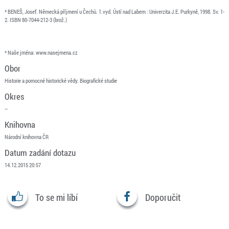
* BENEŠ, Josef. Německá příjmení u Čechů. 1.vyd. Ústí nad Labem : Univerzita J.E. Purkyně, 1998. Sv. 1-
2. ISBN 80-7044-212-3 (brož.)
* Naše jména: www.nasejmena.cz
Obor
Historie a pomocné historické vědy. Biografické studie
Okres
--
Knihovna
Národní knihovna ČR
Datum zadání dotazu
14.12.2015 20:57
To se mi líbí
Doporučit