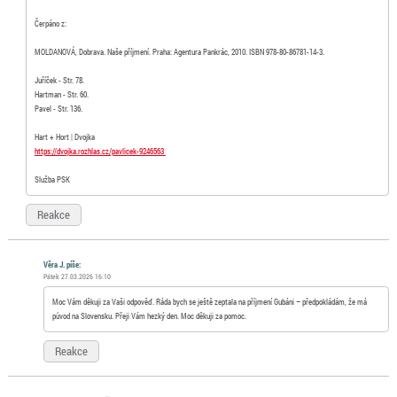
Čerpáno z:
MOLDANOVÁ, Dobrava. Naše příjmení. Praha: Agentura Pankrác, 2010. ISBN 978-80-86781-14-3.
Juříček - Str. 78.
Hartman - Str. 60.
Pavel - Str. 136.
Hart + Hort | Dvojka
https://dvojka.rozhlas.cz/pavlicek-9246563
Služba PSK
Reakce
Věra J. píše:
Pátek 27.03.2026 16:10
Moc Vám děkuji za Vaši odpověď. Ráda bych se ještě zeptala na příjmení Gubáni – předpokládám, že má
původ na Slovensku. Přeji Vám hezký den. Moc děkuji za pomoc.
Reakce