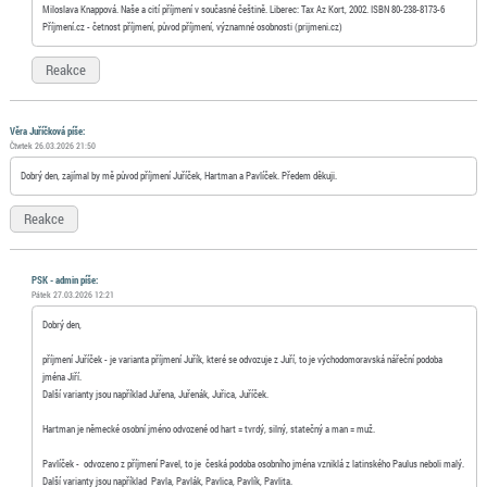
Miloslava Knappová. Naše a cití příjmení v současné češtině. Liberec: Tax Az Kort, 2002. ISBN 80-238-8173-6
Příjmení.cz - četnost příjmení, původ příjmení, významné osobnosti (prijmeni.cz)
Reakce
Věra Juříčková píše:
Čtvrtek 26.03.2026 21:50
Dobrý den, zajímal by mě původ příjmení Juříček, Hartman a Pavlíček. Předem děkuji.
Reakce
PSK - admin píše:
Pátek 27.03.2026 12:21
Dobrý den,
příjmení Juříček - je varianta příjmení Juřík, které se odvozuje z Juří, to je východomoravská nářeční podoba
jména Jiří.
Další varianty jsou například Juřena, Juřenák, Juřica, Juříček.
Hartman je německé osobní jméno odvozené od hart = tvrdý, silný, statečný a man = muž.
Pavlíček - odvozeno z příjmení Pavel, to je česká podoba osobního jména vzniklá z latinského Paulus neboli malý.
Další varianty jsou například Pavla, Pavlák, Pavlica, Pavlík, Pavlita.