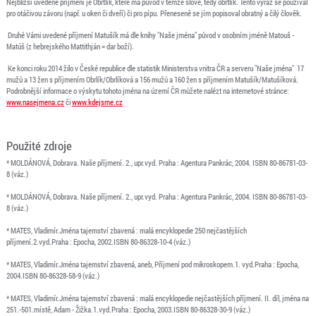
Nejbližší uvedené příjmení je Obrtlík, které má původ v témže slově, tedy obrtlík. Tento výraz se používal
pro otáčivou závoru (např. u oken či dveří) či pro pípu. Přeneseně se jím popisoval obratný a čilý člověk.
Druhé Vámi uvedené příjmení Matušík má dle knihy "Naše jména" původ v osobním jméně Matouš -
Matúš (z hebrejského Mattithján = dar boží).
Ke konci roku 2014 žilo v České republice dle statistik Ministerstva vnitra ČR a serveru "Naše jména" 17
mužů a 13 žen s příjmením Obrlík/Obrlíková a 156 mužů a 160 žen s příjmením Matušík/Matušíková.
Podrobnější informace o výskytu tohoto jména na území ČR můžete nalézt na internetové stránce:
www.nasejmena.cz
či
www.kdejsme.cz
Použité zdroje
* MOLDÁNOVÁ, Dobrava. Naše příjmení. 2., upr.vyd. Praha : Agentura Pankrác, 2004. ISBN 80-86781-03-
8 (váz.)
* MOLDÁNOVÁ, Dobrava. Naše příjmení. 2., upr.vyd. Praha : Agentura Pankrác, 2004. ISBN 80-86781-03-
8 (váz.)
* MATES, Vladimír.Jména tajemství zbavená : malá encyklopedie 250 nejčastějších
příjmení.2.vyd.Praha : Epocha, 2002.ISBN 80-86328-10-4 (váz.)
* MATES, Vladimír.Jména tajemství zbavená, aneb, Příjmení pod mikroskopem.1. vyd.Praha : Epocha,
2004.ISBN 80-86328-58-9 (váz.)
* MATES, Vladimír.Jména tajemství zbavená : malá encyklopedie nejčastějších příjmení. II. díl, jména na
251.-501.místě, Adam - Žižka.1.vyd.Praha : Epocha, 2003.ISBN 80-86328-30-9 (váz.)