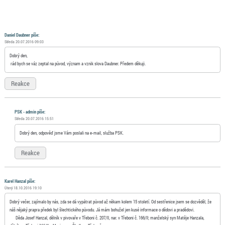
Daniel Daubner píše:
Středa 20.07.2016 09:03
Dobrý den,
rád bych se váz zeptal na původ, význam a vznik slova Daubner. Předem děkuji.
Reakce
PSK - admin píše:
Středa 20.07.2016 15:51
Dobrý den, odpověď jsme Vám poslali na e-mail, služba PSK.
Reakce
Karel Hanzal píše:
Úterý 18.10.2016 19:10
Dobrý večer, zajímalo by nás, zda se dá vypátrat původ až někam kolem 15 století. Od sestřenice jsem se dozvěděl, že
náš nějaký prapra předek byl šlechtického původu. Já mám bohužel jen kusé informace o dědovi a pradědovi.
Děda Josef Hanzal, dělník v pivovaře v Třeboni č. 207/II, nar. v Třeboni č. 166/II; manželský syn Matěje Hanzala,