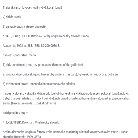
1) sbirat, cesat (ovoce), lovit (ryby), kacet (drivi)
2) sklidit urodu
3) ziskat (vynos, vytezek cinnosti)
* HAIS, Karel; HODEK, Bretislav. Velky anglicko-cesky slovnik. Praha:
Academia, 1992. s. 288. ISBN 80-200-0066-8.
harvest - podstatne jmeno
1) sklizen (cinnost), zne, tez prenesene (harvest of the guillotine)
2) uroda, sklizen, ulovek (good harvest by anglers ... rybaru), vytezek, vynos, ovoce; doba zni
3) tez harvest brown - nahnedla barva oranzoveho odstinu
harvest - sloveso - sklidit, sklidit urodu (ceho) (harvest rice - sklidit urodu ryze); pokacet (drivi), nalovit
(ryby) (harvest whales ... nalovit velryby), nahromadit, nasbirat (harvest news), ucinit si zasobu (ceho);
ziskat (harvest rewards ... ziskat odmeny)
dalsi pouzite zdroje:
* FERJENTSIK, Koloman. Myslivecky slovnik :
cesko-slovensko-anglicko-francouzsko-nemecko-madarsky s latinskym nazvoslovim zvere. Praha:
Huertlov Bohemia, 1999. 387 s.