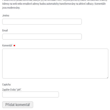
Adresy na web nebo emailové adresy budou automaticky transformovány na aktivní odkazy. Komentáře
jsou moderovány.
Jméno
Email
Komentář
Captcha
Zapište číslici "pět".