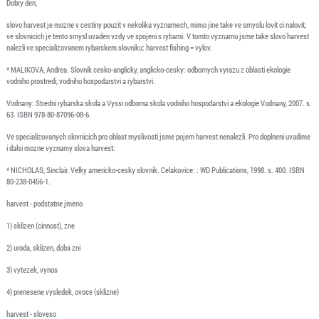
Dobry den,
slovo harvest je mozne v cestiny pouzit v nekolika vyznamech, mimo jine take ve smyslu lovit ci nalovit,
ve slovnicich je tento smysl uvaden vzdy ve spojeni s rybami. V tomto vyznamu jsme take slovo harvest
nalezli ve specializovanem rybarskem slovniku: harvest fishing = vylov.
* MALIKOVA, Andrea. Slovnik cesko-anglicky, anglicko-cesky: odbornych vyrazu z oblasti ekologie
vodniho prostredi, vodniho hospodarstvi a rybarstvi.
Vodnany: Stredni rybarska skola a Vyssi odborna skola vodniho hospodarstvi a ekologie Vodnany, 2007. s.
63. ISBN 978-80-87096-08-6.
Ve specializovanych slovnicich pro oblast myslivosti jsme pojem harvest nenalezli. Pro doplneni uvadime
i dalsi mozne vyznamy slova harvest:
* NICHOLAS, Sinclair. Velky americko-cesky slovnik. Celakovice: : WD Publications, 1998. s. 400. ISBN
80-238-0456-1.
harvest - podstatne jmeno
1) sklizen (cinnost), zne
2) uroda, sklizen, doba zni
3) vytezek, vynos
4) prenesene vysledek, ovoce (sklizne)
harvest - sloveso