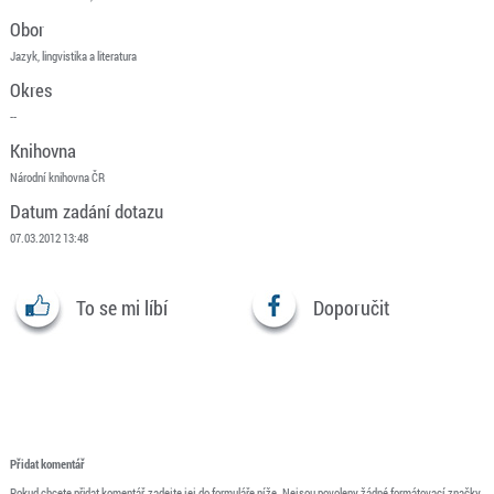
Obor
Jazyk, lingvistika a literatura
Okres
--
Knihovna
Národní knihovna ČR
Datum zadání dotazu
07.03.2012 13:48
To se mi líbí
Doporučit
Přidat komentář
Pokud chcete přidat komentář, zadejte jej do formuláře níže. Nejsou povoleny žádné formátovací značky.