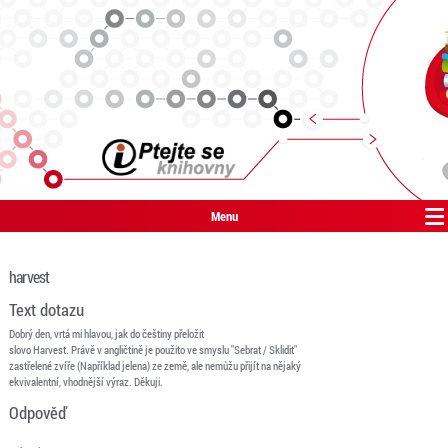
Menu
harvest
Text dotazu
Dobrý den, vrtá mi hlavou, jak do češtiny přeložit
slovo Harvest. Právě v angličtině je použito ve smyslu "Sebrat / Sklidit"
zastřelené zvíře (Například jelena) ze země, ale nemůžu přijít na nějaký
ekvivalentní, vhodnější výraz. Děkuji.
Odpověď