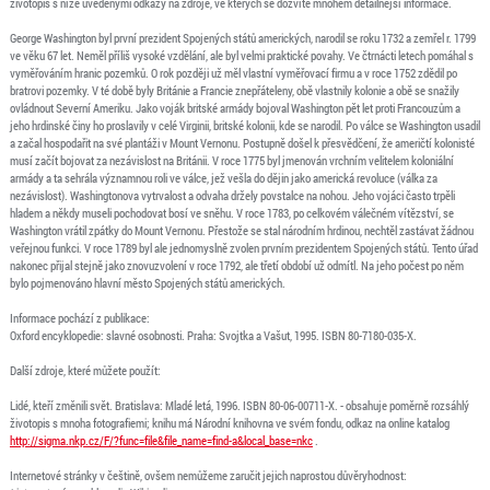
životopis s níže uvedenými odkazy na zdroje, ve kterých se dozvíte mnohem detailnější informace.
George Washington byl první prezident Spojených států amerických, narodil se roku 1732 a zemřel r. 1799
ve věku 67 let. Neměl příliš vysoké vzdělání, ale byl velmi praktické povahy. Ve čtrnácti letech pomáhal s
vyměřováním hranic pozemků. O rok později už měl vlastní vyměřovací firmu a v roce 1752 zdědil po
bratrovi pozemky. V té době byly Británie a Francie znepřáteleny, obě vlastnily kolonie a obě se snažily
ovládnout Severní Ameriku. Jako voják britské armády bojoval Washington pět let proti Francouzům a
jeho hrdinské činy ho proslavily v celé Virginii, britské kolonii, kde se narodil. Po válce se Washington usadil
a začal hospodařit na své plantáži v Mount Vernonu. Postupně došel k přesvědčení, že američtí kolonisté
musí začít bojovat za nezávislost na Británii. V roce 1775 byl jmenován vrchním velitelem koloniální
armády a ta sehrála významnou roli ve válce, jež vešla do dějin jako americká revoluce (válka za
nezávislost). Washingtonova vytrvalost a odvaha držely povstalce na nohou. Jeho vojáci často trpěli
hladem a někdy museli pochodovat bosí ve sněhu. V roce 1783, po celkovém válečném vítězství, se
Washington vrátil zpátky do Mount Vernonu. Přestože se stal národním hrdinou, nechtěl zastávat žádnou
veřejnou funkci. V roce 1789 byl ale jednomyslně zvolen prvním prezidentem Spojených států. Tento úřad
nakonec přijal stejně jako znovuzvolení v roce 1792, ale třetí období už odmítl. Na jeho počest po něm
bylo pojmenováno hlavní město Spojených států amerických.
Informace pochází z publikace:
Oxford encyklopedie: slavné osobnosti. Praha: Svojtka a Vašut, 1995. ISBN 80-7180-035-X.
Další zdroje, které můžete použít:
Lidé, kteří změnili svět. Bratislava: Mladé letá, 1996. ISBN 80-06-00711-X. - obsahuje poměrně rozsáhlý
životopis s mnoha fotografiemi; knihu má Národní knihovna ve svém fondu, odkaz na online katalog
http://sigma.nkp.cz/F/?func=file&file_name=find-a&local_base=nkc
.
Internetové stránky v češtině, ovšem nemůžeme zaručit jejich naprostou důvěryhodnost: