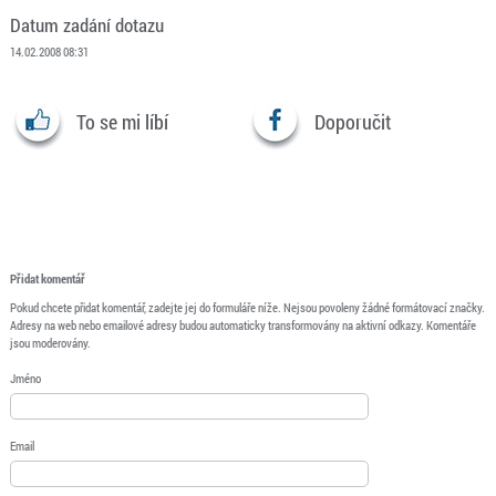
Datum zadání dotazu
14.02.2008 08:31
To se mi líbí
Doporučit
Přidat komentář
Pokud chcete přidat komentář, zadejte jej do formuláře níže. Nejsou povoleny žádné formátovací značky.
Adresy na web nebo emailové adresy budou automaticky transformovány na aktivní odkazy. Komentáře
jsou moderovány.
Jméno
Email