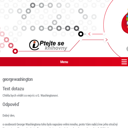
Menu
george washington
Text dotazu
Chtěla bych vědět co nejvíc o G. Washingtonovi.
Odpověď
Dobrý den,
o osobnosti George Washingtona toho bylo napsáno velmi mnoho, proto Vám nabízíme jeho stručný