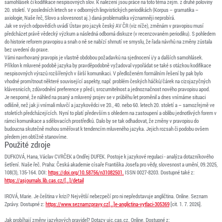
samohlásek či kodifikace nespisovných slov. K nalezení jsou práce na toto téma zejm. z druhé poloviny
20. století. V posledních letech se v odborných lingvistických periodikách (Korpus – gramatika –
axiologie, Naše řeč, Slovo a slovesnost aj.) daná problematika významněji neprobírá.
Jak ve svých odpovědích uvádí Ústav pro jazyk český AV ČR (viz níže), změnám v pravopisu musí
předcházet právě vědecký výzkum a následná odborná diskuze (v recenzovaném periodiku). S pohledem
do historie reforem pravopisu a snah o ně se nabízí shrnutí ve smyslu, že řada návrhů na změny zůstala
bez uvedení do praxe.
Vámi navrhovaný pravopis je vlastně obdobou požadavků na sjednocení i/y a dalších samohlásek.
Příklon k mluvené podobě jazyka by pravděpodobně vyžadoval vypořádat se také s otázkou kodifikace
nespisovných výrazů rozšířených v širší komunikaci. V předloženém formálním řešení by pak bylo
vhodné promítnout některé související aspekty, např. problém českých háčků/čárek na cizojazyčných
klávesnicích, zdůvodnění preference y před i, srozumitelnost a jednoznačnost nového pravopisu apod.
Je nesporné, že náhled na psaný a mluvený projev se v průběhu let proměnil a dnes vnímáme situaci
odlišně, než jak ji vnímali mluvčí a jazykovědci ve 20., 40. nebo 60. letech 20. století a – samozřejmě ve
stoletích předcházejících. Nyní to platí především s ohledem na zastoupení a oblibu jednotlivých forem v
rámci komunikace a sdělovacích prostředků. Dalo by se tak odhadovat, že změny v pravopisu do
budoucna skutečně mohou směřovat k tendencím mluveného jazyka. Jejich rozsah či podobu ovšem
předem jen obtížně stanovíme.
Použité zdroje
DUFKOVÁ, Hana, Václav CVRČEK a Ondřej DUFEK. Postoje k jazykové regulaci - analýza dotazníkového
šetření. Naše řeč. Praha: Česká akademie císaře Františka Josefa pro vědy, slovesnost a umění, 09.2025,
108(3), 135-164. DOI:
https://doi.org/10.58756/n31082501.
ISSN 0027-8203. Dostupné také z:
https://asjournals.lib.cas.cz/[…]/detail
IROVÁ, Marie. Je čeština v krizi? Největší nebezpečí pro ni nepředstavuje angličtina. Online. Seznam
Zprávy. Dostupné z:
https://www.seznamzpravy.cz[…]e-anglictina-vytlaci-305369
[cit. 1. 7. 2026].
Jak probíhají změny jazykových pravidel? Dotazy ujc.cas.cz. Online. Dostupné z: