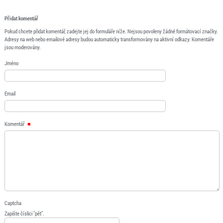
Přidat komentář
Pokud chcete přidat komentář, zadejte jej do formuláře níže. Nejsou povoleny žádné formátovací značky.
Adresy na web nebo emailové adresy budou automaticky transformovány na aktivní odkazy. Komentáře
jsou moderovány.
Jméno
Email
Komentář
Captcha
Zapište číslici "pět".