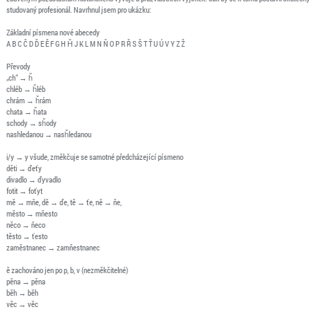
studovaný profesionál. Navrhnul jsem pro ukázku:
Základní písmena nové abecedy
A B C Č D Ď E Ě F G H Ȟ J K L M N Ň O P R Ř S Š T Ť U Ú V Y Z Ž
Převody
„ch“ → ȟ
chléb → ȟléb
chrám → ȟrám
chata → ȟata
schody → sȟody
nashledanou → nasȟledanou
i/y → y všude, změkčuje se samotné předcházející písmeno
děti → ďeťy
divadlo → ďyvadlo
fotit → foťyt
mě → mňe, dě → ďe, tě → ťe, ně → ňe,
město → mňesto
něco → ňeco
těsto → ťesto
zaměstnanec → zamňestnanec
ě zachováno jen po p, b, v (nezměkčitelné)
pěna → pěna
běh → běh
věc → věc