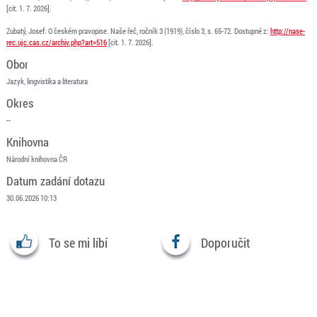
[cit. 1. 7. 2026].
Zubatý, Josef. O českém pravopise. Naše řeč, ročník 3 (1919), číslo 3, s. 65-72. Dostupné z:
http://nase-
rec.ujc.cas.cz/archiv.php?art=516
[cit. 1. 7. 2026].
Obor
Jazyk, lingvistika a literatura
Okres
--
Knihovna
Národní knihovna ČR
Datum zadání dotazu
30.06.2026 10:13
To se mi líbí
Doporučit