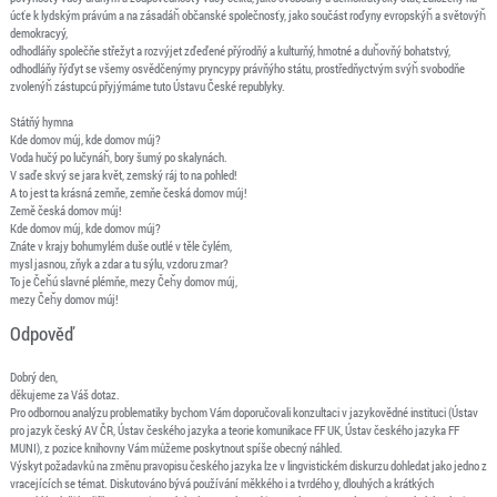
úcťe k lydským právúm a na zásadáȟ občanské společnosťy, jako součást roďyny evropskýȟ a světovýȟ
demokracyý,
odhodláňy společňe střežyt a rozvýjet zďeďené přýrodňý a kulturňý, hmotné a duȟovňý bohatstvý,
odhodláňy řýďyt se všemy osvědčenýmy pryncypy právňýho státu, prostředňyctvým svýȟ svobodňe
zvolenýȟ zástupcú přyjýmáme tuto Ústavu České republyky.
Státňý hymna
Kde domov múj, kde domov múj?
Voda hučý po lučynáȟ, bory šumý po skalynách.
V saďe skvý se jara květ, zemský ráj to na pohled!
A to jest ta krásná zemňe, zemňe česká domov múj!
Země česká domov múj!
Kde domov múj, kde domov múj?
Znáte v krajy bohumylém duše outlé v těle čylém,
mysl jasnou, zňyk a zdar a tu sýlu, vzdoru zmar?
To je Čeȟú slavné plémňe, mezy Čeȟy domov múj,
mezy Čeȟy domov múj!
Odpověď
Dobrý den,
děkujeme za Váš dotaz.
Pro odbornou analýzu problematiky bychom Vám doporučovali konzultaci v jazykovědné instituci (Ústav
pro jazyk český AV ČR, Ústav českého jazyka a teorie komunikace FF UK, Ústav českého jazyka FF
MUNI), z pozice knihovny Vám můžeme poskytnout spíše obecný náhled.
Výskyt požadavků na změnu pravopisu českého jazyka lze v lingvistickém diskurzu dohledat jako jedno z
vracejících se témat. Diskutováno bývá používání měkkého i a tvrdého y, dlouhých a krátkých