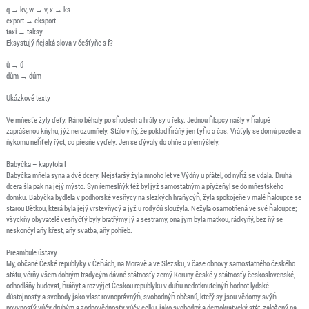
q → kv, w → v, x → ks
export → eksport
taxi → taksy
Eksystujý ňejaká slova v češťyňe s f?
ů → ú
dům → dúm
Ukázkové texty
Ve mňesťe žyly ďeťy. Ráno běhaly po sȟodech a hrály sy u řeky. Jednou ȟlapcy našly v ȟalupě
zaprášenou kňyhu, jýž nerozumňely. Stálo v ňý, že poklad ȟráňý jen ťyȟo a čas. Vráťyly se domú pozďe a
ňykomu neȟťely řýct, co přesňe vyďely. Jen se ďývaly do ohňe a přemýšlely.
Babyčka – kapytola I
Babyčka mňela syna a dvě dcery. Nejstaršý žyla mnoho let ve Výdňy u přátel, od nyȟž se vdala. Druhá
dcera šla pak na jejý mýsto. Syn řemeslňýk též byl jyž samostatným a přyžeňyl se do mňestského
domku. Babyčka bydlela v podhorské vesňycy na slezkých hraňycýȟ, žyla spokojeňe v malé ȟaloupce se
starou Bětkou, která byla jejý vrstevňycý a jyž u roďyčú sloužyla. Nežyla osamotňená ve své ȟaloupce;
všyckňy obyvatelé vesňyčťý byly bratřýmy jý a sestramy, ona jym byla matkou, rádkyňý, bez ňý se
neskončyl aňy křest, aňy svatba, aňy pohřeb.
Preambule ústavy
My, občané České republyky v Čeȟách, na Moravě a ve Slezsku, v čase obnovy samostatného českého
státu, věrňy všem dobrým tradycým dávné státnosťy zemý Koruny české y státnosťy československé,
odhodláňy budovat, ȟráňyt a rozvýjet Českou republyku v duȟu nedotknutelnýȟ hodnot lydské
dústojnosťy a svobody jako vlast rovnoprávnýȟ, svobodnýȟ občanú, kteřý sy jsou vědomy svýȟ
povynosťý vúčy druhým a zodpovědnosťy vúčy celku, jako svobodný a demokratycký stát, založený na