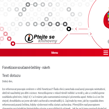
Menu
Fonetizace současné češtiny - návrh
Text dotazu
Dobrý den,
lze reformovat pravopis směrem v větší fonetizaci? Řada vlivů zanechala současný pravopis neintuitivní,
obtížně naučitelný pro děti i cizince. Nerozlišujeme v mluvě téměř měkké i a tvrdé y, ale u i změkčujeme
souhlásku před ním, i když ď, ť a ň máme jako samostatná existující písmenka apod. Nebo ů a ú se čte
stejně, dvouhlásku uo jsme ale také zachovali a nenahradili ji ů. Zajímalo by mne, jak by vypadala dnes
reformovaná psaná čeština, kdyby výslovnost měla zůstat zachována. Přemýšlím nad pravopisem
zbaveným pozůstatkům historického vývoje a prazvláštních výjimek. Jak by se k tomu postavil skutečný