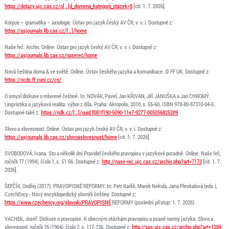
https://dotazy.ujc.cas.cz/o[…]d_domena_kategorii_otazek=8
[cit. 1. 7. 2026].
Korpus – gramatika – axiologie. Ústav pro jazyk český AV ČR, v. v. i. Dostupné z:
https://asjournals.lib.cas.cz/[…]/home
Naše řeč. Archiv. Online. Ústav pro jazyk český AV ČR, v. v. i. Dostupné z:
https://asjournals.lib.cas.cz/naserec/home
Nová čeština doma & ve světě. Online. Ústav českého jazyka a komunikace. © FF UK. Dostupné z:
https://ncds.ff.cuni.cz/cs/
O smysl diskuse o mluvené češtině. In: NOVÁK, Pavel, Jan KŘIVAN, Jiří JANUŠKA a Jan CHROMÝ.
Lingvistika a jazyková realita: výbor z díla. Praha: Akropolis, 2010, s. 55-60. ISBN 978-80-87310-04-5.
Dostupné také z:
https://ndk.cz/[…]/uuid:f081f190-5090-11e7-9277-005056825209
Slovo a slovesnost. Online. Ústav pro jazyk český AV ČR, v. v. i. Dostupné z:
https://asjournals.lib.cas.cz/slovoaslovesnost/home
[cit. 1. 7. 2026].
SVOBODOVÁ, Ivana. Sto a několik dní Pravidel českého pravopisu v jazykové poradně. Online. Naše řeč,
ročník 77 (1994), číslo 1, s. 51-56. Dostupné z:
http://nase-rec.ujc.cas.cz/archiv.php?art=7173
[cit. 1. 7.
2026].
ŠEFČÍK, Ondřej (2017): PRAVOPISNÉ REFORMY. In: Petr Karlík, Marek Nekula, Jana Pleskalová (eds.),
CzechEncy - Nový encyklopedický slovník češtiny. Dostupné z:
https://www.czechency.org/slovnik/PRAVOPISNÉ
REFORMY (poslední přístup: 1. 7. 2026)
VACHEK, Josef. Diskuse o pravopise. K obecným otázkám pravopisu a psané normy jazyka. Slovo a
slovesnost, ročník 25 (1964), číslo 2, s. 117-126. Dostupné z:
http://sas.ujc.cas.cz/archiv.php?art=1284