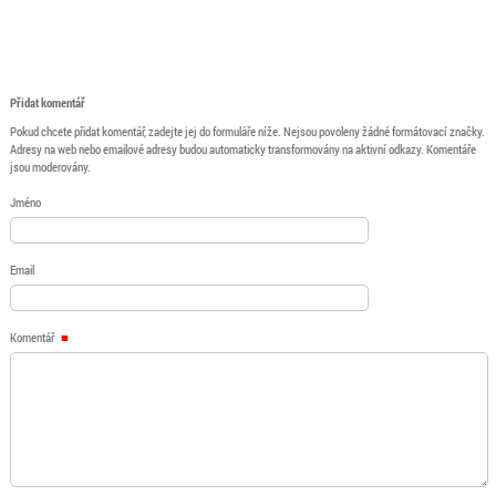
Přidat komentář
Pokud chcete přidat komentář, zadejte jej do formuláře níže. Nejsou povoleny žádné formátovací značky.
Adresy na web nebo emailové adresy budou automaticky transformovány na aktivní odkazy. Komentáře
jsou moderovány.
Jméno
Email
Komentář