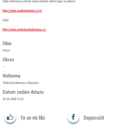
Další informace o tomto úřadu můžete nalézt např. na adrese:
http://www.uradexekutora.cz/e/
nebo
http://www.exekutorskakomora.cz/
Obor
Právo
Okres
--
Knihovna
Vědecká knihovna v Olomouci
Datum zadání dotazu
02.05.2008 14:22
To se mi líbí
Doporučit