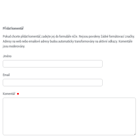
Přidat komentář
Pokud chcete přidat komentář, zadejte jej do formuláře níže. Nejsou povoleny žádné formátovací značky.
Adresy na web nebo emailové adresy budou automaticky transformovány na aktivní odkazy. Komentáře
jsou moderovány.
Jméno
Email
Komentář