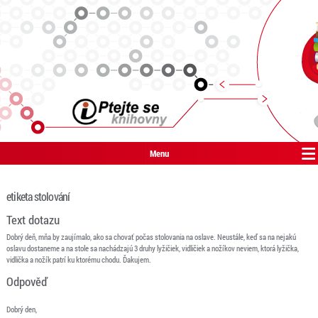
Menu
etiketa stolování
Text dotazu
Dobrý deň, mňa by zaujímalo, ako sa chovať počas stolovania na oslave. Neustále, keď sa na nejakú
oslavu dostaneme a na stole sa nachádzajú 3 druhy lyžičiek, vidličiek a nožíkov neviem, ktorá lyžička,
vidlička a nožík patrí ku ktorému chodu. Ďakujem.
Odpověď
Dobrý den,