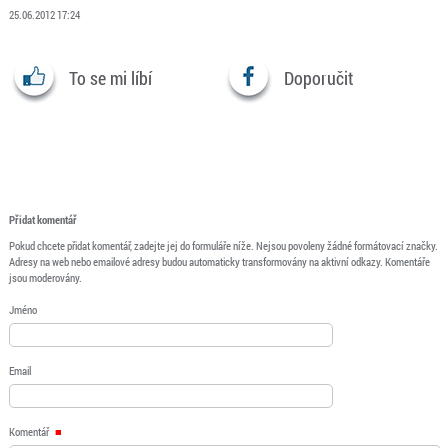
25.06.2012 17:24
To se mi líbí
Doporučit
Přidat komentář
Pokud chcete přidat komentář, zadejte jej do formuláře níže. Nejsou povoleny žádné formátovací značky.
Adresy na web nebo emailové adresy budou automaticky transformovány na aktivní odkazy. Komentáře
jsou moderovány.
Jméno
Email
Komentář