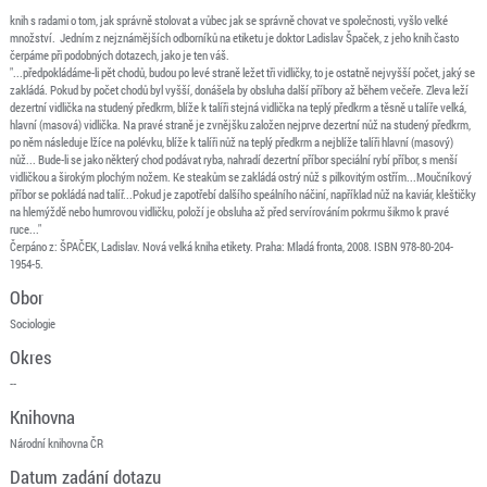
knih s radami o tom, jak správně stolovat a vůbec jak se správně chovat ve společnosti, vyšlo velké
množství. Jedním z nejznámějších odborníků na etiketu je doktor Ladislav Špaček, z jeho knih často
čerpáme při podobných dotazech, jako je ten váš.
"...předpokládáme-li pět chodů, budou po levé straně ležet tři vidličky, to je ostatně nejvyšší počet, jaký se
zakládá. Pokud by počet chodů byl vyšší, donášela by obsluha další příbory až během večeře. Zleva leží
dezertní vidlička na studený předkrm, blíže k talíři stejná vidlička na teplý předkrm a těsně u talíře velká,
hlavní (masová) vidlička. Na pravé straně je zvnějšku založen nejprve dezertní nůž na studený předkrm,
po něm následuje lžíce na polévku, blíže k talíři nůž na teplý předkrm a nejblíže talíři hlavní (masový)
nůž... Bude-li se jako některý chod podávat ryba, nahradí dezertní příbor speciální rybí příbor, s menší
vidličkou a širokým plochým nožem. Ke steakům se zakládá ostrý nůž s pilkovitým ostřím...Moučníkový
příbor se pokládá nad talíř...Pokud je zapotřebí dalšího speálního náčiní, například nůž na kaviár, kleštičky
na hlemýždě nebo humrovou vidličku, položí je obsluha až před servírováním pokrmu šikmo k pravé
ruce..."
Čerpáno z: ŠPAČEK, Ladislav. Nová velká kniha etikety. Praha: Mladá fronta, 2008. ISBN 978-80-204-
1954-5.
Obor
Sociologie
Okres
--
Knihovna
Národní knihovna ČR
Datum zadání dotazu